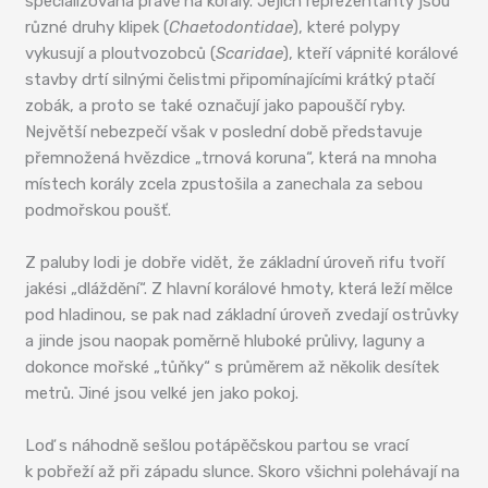
specializována právě na korály. Jejich reprezentanty jsou
různé druhy klipek (
Chaetodontidae
), které polypy
vykusují a ploutvozobců (
Scaridae
), kteří vápnité korálové
stavby drtí silnými čelistmi připomínajícími krátký ptačí
zobák, a proto se také označují jako papouščí ryby.
Největší nebezpečí však v poslední době představuje
přemnožená hvězdice „trnová koruna“, která na mnoha
místech korály zcela zpustošila a zanechala za sebou
podmořskou poušť.
Z paluby lodi je dobře vidět, že základní úroveň rifu tvoří
jakési „dláždění“. Z hlavní korálové hmoty, která leží mělce
pod hladinou, se pak nad základní úroveň zvedají ostrůvky
a jinde jsou naopak poměrně hluboké průlivy, laguny a
dokonce mořské „tůňky“ s průměrem až několik desítek
metrů. Jiné jsou velké jen jako pokoj.
Loď s náhodně sešlou potápěčskou partou se vrací
k pobřeží až při západu slunce. Skoro všichni polehávají na