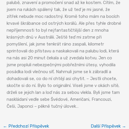
palubě, znavení a promočení snad až ke kostem. Cítím, že
jsem na rukách spálený tak, že už teď je mi jasné, že
zítřek nebude moc radostný. Kromě toho mám na bocích
krvavé škrábance od ostrých korálů. Ale přes tyhle drobné
nepříjemnosti to byl nejfantastičtější den z mnoha
krásných dnů v Austrálii. Ještě teď mi zatrne při
pomyšlení, jak jsme tenkrát ráno zaspali, kilometr
sprintovali do přístavu a naskakovali na palubu lodi, která
na nás asi 20 minut čekala a už zvedala kotvu. Jen co
jsme propluli nebezpečnými pobřežními útesy, vyhodila
posádka lodi vlečnou síť. Nahrnuli jsme se k zábradlí a
dohadovali se, co do ní chtějí asi chytit. – Jestli chcete,
skočte si do ní. Bylo to originální. Viseli jsme v okách sítě,
drželi se jejich lan a loď nás za sebou vlekla. Byli jsme tam
naskládaní vedle sebe Švédové, Američani, Francouzi,
Češi, Japonci – pěkně tučný úlovek…
←
Předchozí Příspěvek
Další Příspěvek
→