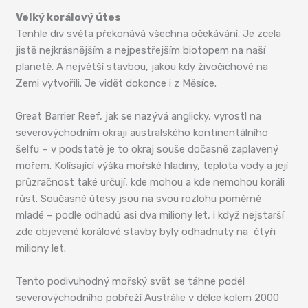
Velký korálový útes
Tenhle div světa překonává všechna očekávání. Je zcela
jistě nejkrásnějším a nejpestřejším biotopem na naší
planetě. A největší stavbou, jakou kdy živočichové na
Zemi vytvořili. Je vidět dokonce i z Měsíce.
Great Barrier Reef, jak se nazývá anglicky, vyrostl na
severovýchodním okraji australského kontinentálního
šelfu – v podstatě je to okraj souše dočasně zaplavený
mořem. Kolísající výška mořské hladiny, teplota vody a její
průzračnost také určují, kde mohou a kde nemohou koráli
růst. Současné útesy jsou na svou rozlohu poměrně
mladé – podle odhadů asi dva miliony let, i když nejstarší
zde objevené korálové stavby byly odhadnuty na čtyři
miliony let.
Tento podivuhodný mořský svět se táhne podél
severovýchodního pobřeží Austrálie v délce kolem 2000