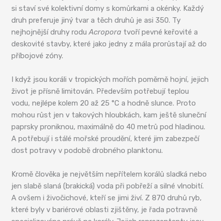
si staví své kolektivní domy s komůrkami a okénky. Každý
druh preferuje jiný tvar a těch druhů je asi 350. Ty
nejhojnější druhy rodu
Acropora
tvoří pevné keřovité a
deskovité stavby, které jako jedny z mála prorůstají až do
příbojové zóny.
I když jsou koráli v tropických mořích poměrně hojní, jejich
život je přísně limitován. Především potřebují teplou
vodu, nejlépe kolem 20 až 25 °C a hodně slunce. Proto
mohou růst jen v takových hloubkách, kam ještě sluneční
paprsky proniknou, maximálně do 40 metrů pod hladinou.
A potřebují i stálé mořské proudění, které jim zabezpečí
dost potravy v podobě drobného planktonu.
Kromě člověka je největším nepřítelem korálů sladká nebo
jen slabě slaná (brakická) voda při pobřeží a silné vlnobití.
A ovšem i živočichové, kteří se jimi živí. Z 870 druhů ryb,
které byly v bariérové oblasti zjištěny, je řada potravně