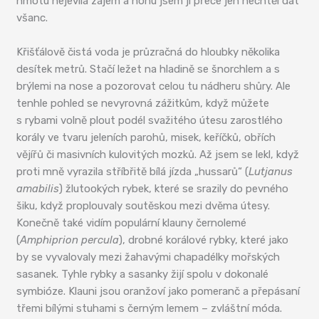
hmotu nejevila zájem a nohu jsem jí přece jen nechtěl dát
všanc.
Křišťálově čistá voda je průzračná do hloubky několika
desítek metrů. Stačí ležet na hladině se šnorchlem a s
brýlemi na nose a pozorovat celou tu nádheru shůry. Ale
tenhle pohled se nevyrovná zážitkům, když můžete
s rybami volně plout podél svažitého útesu zarostlého
korály ve tvaru jeleních parohů, misek, keříčků, obřích
vějířů či masivních kulovitých mozků. Až jsem se lekl, když
proti mně vyrazila stříbřitě bílá jízda „hussarů“ (
Lutjanus
amabilis
) žlutookých rybek, které se srazily do pevného
šiku, když proplouvaly soutěskou mezi dvěma útesy.
Konečně také vidím populární klauny černolemé
(
Amphiprion percula
), drobné korálové rybky, které jako
by se vyvalovaly mezi žahavými chapadélky mořských
sasanek. Tyhle rybky a sasanky žijí spolu v dokonalé
symbióze. Klauni jsou oranžoví jako pomeranč a přepásaní
třemi bílými stuhami s černým lemem – zvláštní móda.