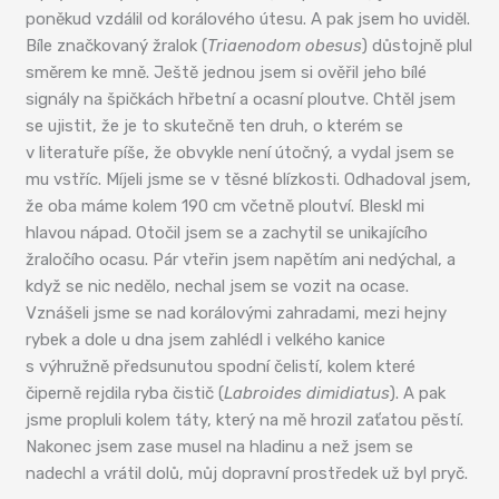
poněkud vzdálil od korálového útesu. A pak jsem ho uviděl.
Bíle značkovaný žralok (
Triaenodom obesus
) důstojně plul
směrem ke mně. Ještě jednou jsem si ověřil jeho bílé
signály na špičkách hřbetní a ocasní ploutve. Chtěl jsem
se ujistit, že je to skutečně ten druh, o kterém se
v literatuře píše, že obvykle není útočný, a vydal jsem se
mu vstříc. Míjeli jsme se v těsné blízkosti. Odhadoval jsem,
že oba máme kolem 190 cm včetně ploutví. Bleskl mi
hlavou nápad. Otočil jsem se a zachytil se unikajícího
žraločího ocasu. Pár vteřin jsem napětím ani nedýchal, a
když se nic nedělo, nechal jsem se vozit na ocase.
Vznášeli jsme se nad korálovými zahradami, mezi hejny
rybek a dole u dna jsem zahlédl i velkého kanice
s výhružně předsunutou spodní čelistí, kolem které
čiperně rejdila ryba čistič (
Labroides dimidiatus
). A pak
jsme propluli kolem táty, který na mě hrozil zaťatou pěstí.
Nakonec jsem zase musel na hladinu a než jsem se
nadechl a vrátil dolů, můj dopravní prostředek už byl pryč.