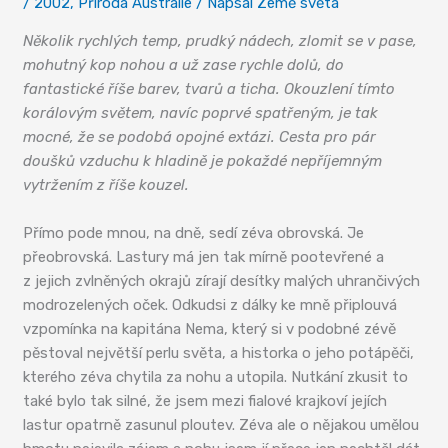
/
2002
,
Příroda Austrálie
/ Napsal
Země světa
Několik rychlých temp, prudký nádech, zlomit se v pase,
mohutný kop nohou a už zase rychle dolů, do
fantastické říše barev, tvarů a ticha. Okouzlení tímto
korálovým světem, navíc poprvé spatřeným, je tak
mocné, že se podobá opojné extázi. Cesta pro pár
doušků vzduchu k hladině je pokaždé nepříjemným
vytržením z říše kouzel.
Přímo pode mnou, na dně, sedí zéva obrovská. Je
přeobrovská. Lastury má jen tak mírně pootevřené a
z jejich zvlněných okrajů zírají desítky malých uhrančivých
modrozelených oček. Odkudsi z dálky ke mně připlouvá
vzpomínka na kapitána Nema, který si v podobné zévě
pěstoval největší perlu světa, a historka o jeho potápěči,
kterého zéva chytila za nohu a utopila. Nutkání zkusit to
také bylo tak silné, že jsem mezi fialové krajkoví jejích
lastur opatrně zasunul ploutev. Zéva ale o nějakou umělou