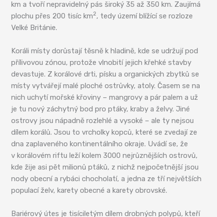
km a tvoří nepravidelný pás široký 35 až 350 km. Zaujímá
2
plochu přes 200 tisíc km
, tedy území blížící se rozloze
Velké Británie.
Koráli místy dorůstají těsně k hladině, kde se udržují pod
přílivovou zónou, protože vlnobití jejich křehké stavby
devastuje. Z korálové drti, písku a organických zbytků se
místy vytvářejí malé ploché ostrůvky, atoly. Časem se na
nich uchytí mořské křoviny – mangrovy a pár palem a už
je tu nový záchytný bod pro ptáky, kraby a želvy. Jiné
ostrovy jsou nápadně rozlehlé a vysoké – ale ty nejsou
dílem korálů. Jsou to vrcholky kopců, které se zvedají ze
dna zaplaveného kontinentálního okraje. Uvádí se, že
v korálovém riftu leží kolem 3000 nejrůznějších ostrovů,
kde žije asi pět milionů ptáků, z nichž nejpočetnější jsou
nody obecní a rybáci chocholatí, a jedna ze tří největších
populací želv, karety obecné a karety obrovské.
Bariérový útes je tisíciletým dílem drobných polypů, kteří