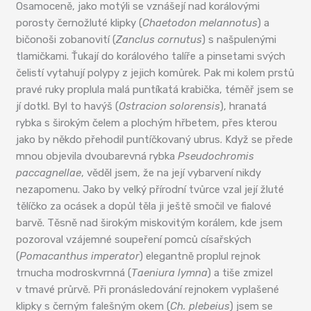
Osamoceně, jako motýli se vznášejí nad korálovými
porosty černožluté klipky (
Chaetodon melannotus
) a
bičonoši zobanovití (
Zanclus cornutus
) s našpulenými
tlamičkami. Ťukají do korálového talíře a pinsetami svých
čelistí vytahují polypy z jejich komůrek. Pak mi kolem prstů
pravé ruky proplula malá puntíkatá krabička, téměř jsem se
jí dotkl. Byl to havýš (
Ostracion solorensis
), hranatá
rybka s širokým čelem a plochým hřbetem, přes kterou
jako by někdo přehodil puntíčkovaný ubrus. Když se přede
mnou objevila dvoubarevná rybka
Pseudochromis
paccagnellae
, věděl jsem, že na její vybarvení nikdy
nezapomenu. Jako by velký přírodní tvůrce vzal její žluté
tělíčko za ocásek a dopůl těla ji ještě smočil ve fialové
barvě. Těsně nad širokým miskovitým korálem, kde jsem
pozoroval vzájemné soupeření pomců císařských
(
Pomacanthus imperator
) elegantně proplul rejnok
trnucha modroskvrnná (
Taeniura lymna
) a tiše zmizel
v tmavé průrvě. Při pronásledování rejnokem vyplašené
klipky s černým falešným okem (
Ch. plebeius
) jsem se