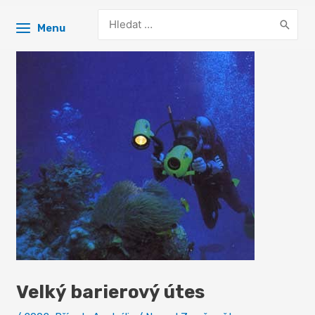
Search
Menu
for:
Velký barierový útes