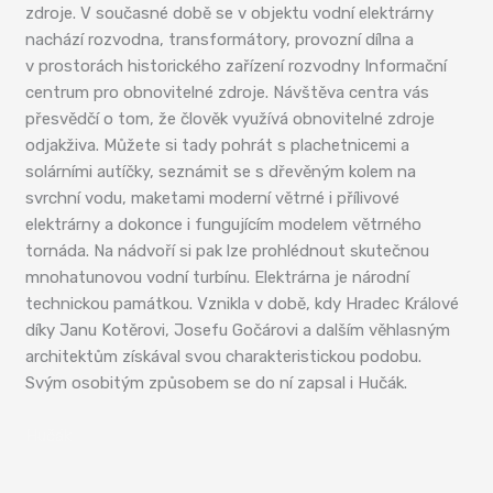
zdroje. V současné době se v objektu vodní elektrárny
nachází rozvodna, transformátory, provozní dílna a
v prostorách historického zařízení rozvodny Informační
centrum pro obnovitelné zdroje. Návštěva centra vás
přesvědčí o tom, že člověk využívá obnovitelné zdroje
odjakživa. Můžete si tady pohrát s plachetnicemi a
solárními autíčky, seznámit se s dřevěným kolem na
svrchní vodu, maketami moderní větrné i přílivové
elektrárny a dokonce i fungujícím modelem větrného
tornáda. Na nádvoří si pak lze prohlédnout skutečnou
mnohatunovou vodní turbínu. Elektrárna je národní
technickou památkou. Vznikla v době, kdy Hradec Králové
díky Janu Kotěrovi, Josefu Gočárovi a dalším věhlasným
architektům získával svou charakteristickou podobu.
Svým osobitým způsobem se do ní zapsal i Hučák.
Hučák