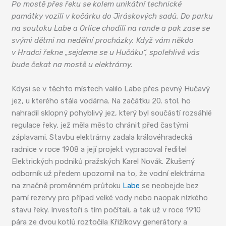
Po mostě přes řeku se kolem unikátní technické
památky vozili v kočárku do Jiráskových sadů. Do parku
na soutoku Labe a Orlice chodili na rande a pak zase se
svými dětmi na nedělní procházky. Když vám někdo
v Hradci řekne „sejdeme se u Hučáku“, spolehlivě vás
bude čekat na mostě u elektrárny.
Kdysi se v těchto místech valilo Labe přes pevný Hučavý
jez, u kterého stála vodárna. Na začátku 20. stol. ho
nahradil sklopný pohyblivý jez, který byl součástí rozsáhlé
regulace řeky, jež měla město chránit před častými
záplavami. Stavbu elektrárny zadala královéhradecká
radnice v roce 1908 a její projekt vypracoval ředitel
Elektrických podniků pražských Karel Novák. Zkušený
odborník už předem upozornil na to, že vodní elektrárna
na značně proměnném průtoku
Labe
se neobejde bez
parní rezervy pro případ velké vody nebo naopak nízkého
stavu řeky. Investoři s tím počítali, a tak už v roce 1910
pára ze dvou kotlů roztočila Křižíkovy generátory a