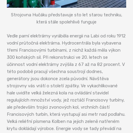
Strojovna Hučáku představuje sto let starou techniku,
která stále spolehlivě funguje
Vedle parní elektrárny vyráběla energii na Labi od roku 1912
vodní průtočná elektrárna. Hydrocentrála byla vybavena
třemi Francisovými turbínami, z nichž každá měla výkon
300 koňských sil. Při rekonstrukci ve 20. letech se
účinnost vodní elektrárny zvýšila z 67 až na 82 procent. V
této podobě pracují všechna soustrojí dodnes,
generátory jsou dokonce zcela původní. Návštěva
strojovny vás vrátí o století zpátky. Ve vykachlíkované
hale uvidíte velká železná kola na ovládání stavidel
regulujících množství vody, jež roztáčí Francisovy turbíny,
ale především trojici zvonových kol, vrchních částí
Francisových turbín, která vystupují asi metr nad podlahu.
Velká reliéfní písmena Kolben na jejich zeleně natřeném
krytu dokládají výrobce. Energie vody se tady převádí na