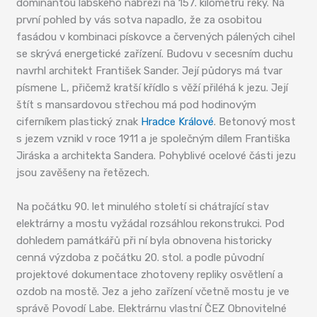
dominantou labského nábřeží na 157. kilometru řeky. Na
první pohled by vás sotva napadlo, že za osobitou
fasádou v kombinaci pískovce a červených pálených cihel
se skrývá energetické zařízení. Budovu v secesním duchu
navrhl architekt František Sander. Její půdorys má tvar
písmene L, přičemž kratší křídlo s věží přiléhá k jezu. Její
štít s mansardovou střechou má pod hodinovým
ciferníkem plastický znak
Hradce Králové
. Betonový most
s jezem vznikl v roce 1911 a je společným dílem Františka
Jiráska a architekta Sandera. Pohyblivé ocelové části jezu
jsou zavěšeny na řetězech.
Na počátku 90. let minulého století si chátrající stav
elektrárny a mostu vyžádal rozsáhlou rekonstrukci. Pod
dohledem památkářů při ní byla obnovena historicky
cenná výzdoba z počátku 20. stol. a podle původní
projektové dokumentace zhotoveny repliky osvětlení a
ozdob na mostě. Jez a jeho zařízení včetně mostu je ve
správě Povodí Labe. Elektrárnu vlastní ČEZ Obnovitelné