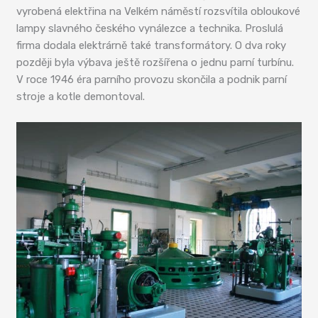
vyrobená elektřina na Velkém náměstí rozsvítila obloukové
lampy slavného českého vynálezce a technika. Proslulá
firma dodala elektrárně také transformátory. O dva roky
později byla výbava ještě rozšířena o jednu parní turbínu.
V roce 1946 éra parního provozu skončila a podnik parní
stroje a kotle demontoval.