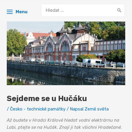
Search
Menu
for:
Sejdeme se u Hučáku
/
Česko - technické památky
/ Napsal
Země světa
Až budete v Hradci Králové hledat vodní elektrárnu na
Labi, ptejte se na Hučák. Znají ji tak všichni Hradečané.