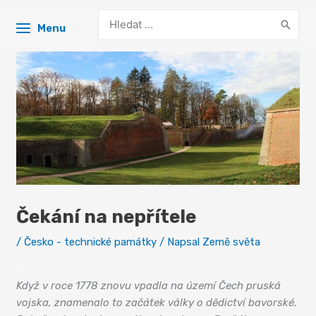
Search
Menu
for:
Čekání na nepřítele
/
Česko - technické památky
/ Napsal
Země světa
Josefov
Když v roce 1778 znovu vpadla na území Čech pruská
vojska, znamenalo to začátek války o dědictví bavorské.