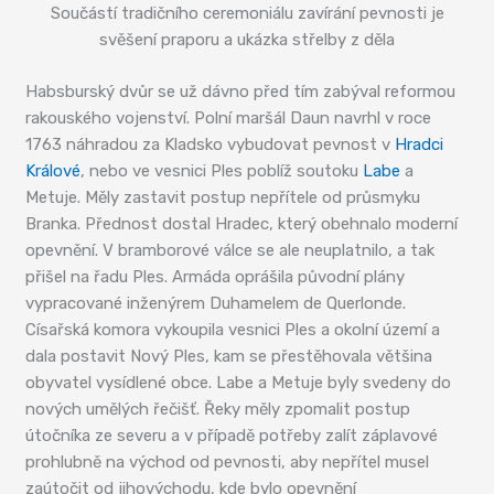
Součástí tradičního ceremoniálu zavírání pevnosti je
svěšení praporu a ukázka střelby z děla
Habsburský dvůr se už dávno před tím zabýval reformou
rakouského vojenství. Polní maršál Daun navrhl v roce
1763 náhradou za Kladsko vybudovat pevnost v
Hradci
Králové
, nebo ve vesnici Ples poblíž soutoku
Labe
a
Metuje. Měly zastavit postup nepřítele od průsmyku
Branka. Přednost dostal Hradec, který obehnalo moderní
opevnění. V bramborové válce se ale neuplatnilo, a tak
přišel na řadu Ples. Armáda oprášila původní plány
vypracované inženýrem Duhamelem de Querlonde.
Císařská komora vykoupila vesnici Ples a okolní území a
dala postavit Nový Ples, kam se přestěhovala většina
obyvatel vysídlené obce. Labe a Metuje byly svedeny do
nových umělých řečišť. Řeky měly zpomalit postup
útočníka ze severu a v případě potřeby zalít záplavové
prohlubně na východ od pevnosti, aby nepřítel musel
zaútočit od jihovýchodu, kde bylo opevnění