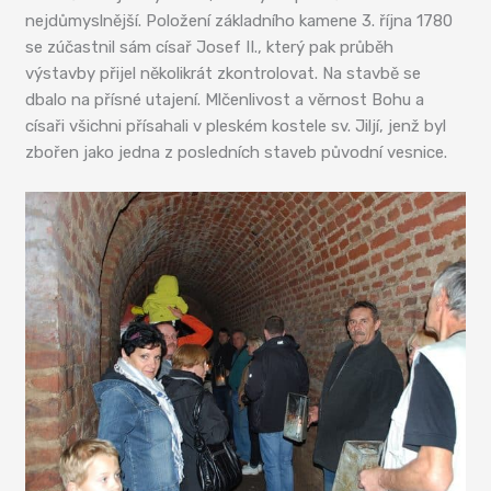
nejdůmyslnější. Položení základního kamene 3. října 1780
se zúčastnil sám císař Josef II., který pak průběh
výstavby přijel několikrát zkontrolovat. Na stavbě se
dbalo na přísné utajení. Mlčenlivost a věrnost Bohu a
císaři všichni přísahali v pleském kostele sv. Jiljí, jenž byl
zbořen jako jedna z posledních staveb původní vesnice.