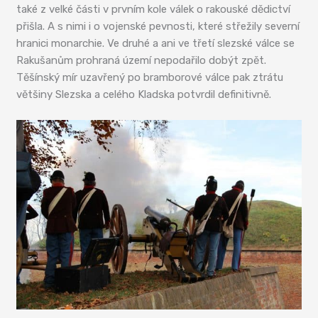
také z velké části v prvním kole válek o rakouské dědictví
přišla. A s nimi i o vojenské pevnosti, které střežily severní
hranici monarchie. Ve druhé a ani ve třetí slezské válce se
Rakušanům prohraná území nepodařilo dobýt zpět.
Těšínský mír uzavřený po bramborové válce pak ztrátu
většiny Slezska a celého Kladska potvrdil definitivně.