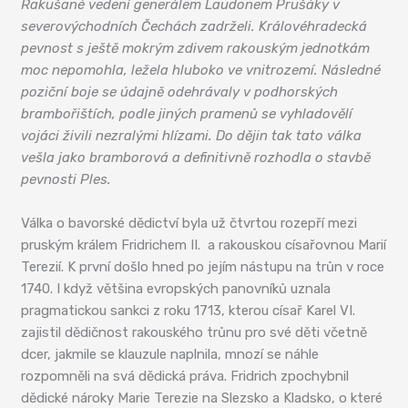
Rakušané vedení generálem Laudonem Prušáky v
severovýchodních Čechách zadrželi. Královéhradecká
pevnost s ještě mokrým zdivem rakouským jednotkám
moc nepomohla, ležela hluboko ve vnitrozemí. Následné
poziční boje se údajně odehrávaly v podhorských
brambořištích, podle jiných pramenů se vyhladovělí
vojáci živili nezralými hlízami. Do dějin tak tato válka
vešla jako bramborová a definitivně rozhodla o stavbě
pevnosti Ples.
Válka o bavorské dědictví byla už čtvrtou rozepří mezi
pruským králem Fridrichem II. a rakouskou císařovnou Marií
Terezií. K první došlo hned po jejím nástupu na trůn v roce
1740. I když většina evropských panovníků uznala
pragmatickou sankci z roku 1713, kterou císař Karel VI.
zajistil dědičnost rakouského trůnu pro své děti včetně
dcer, jakmile se klauzule naplnila, mnozí se náhle
rozpomněli na svá dědická práva. Fridrich zpochybnil
dědické nároky Marie Terezie na Slezsko a Kladsko, o které