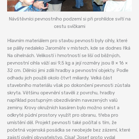
Návštěvníci pevnostního podzemí si při prohlídce svítí na
cestu svíčkami
Hlavním materiálem pro stavbu pevnosti byly cihly, které
se pálily nedaleko Jaroměře v místech, kde se dodnes říká
Na cihelnách. Velikostí i hmotností se liší od běžných,
pevnostní cihla váží asi 9,5 kg a její rozměry jsou 8 × 16 ×
32 cm. Dělníci jimi zdili hradby a pevnostní objekty. Podle
odhadu jich použili okolo čtvrt miliardy. Velká část
stavebního materiálu však po dokončení pevnosti zůstala
skryta. Většinu opevnění stavěli z povrchu, hradby
například postupným obezdíváním navezených valů
zeminy. Krovy okružních kasáren bylo možno snést a
odkryté půdní prostory využít pro obranu, třeba pro
umístění děl. Projekt pevnosti také počítal s tím, že
početná vojenská posádka se neobejde bez zázemí, které
zajistí civilní obyvatelstvo. Císař Josef proto vydal