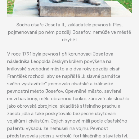
Socha císaře Josefa II., zakladatele pevnosti Ples,
pojmenované po něm později Josefov, nemůže ve městě
chybět
V roce 1791 byla pevnost při korunovaci Josefova
následníka Leopolda českým králem povýšena na
královské svobodné město a o dva roky později císař
František rozhodl, aby se napříště „k slavné památce
svého vystavitele“ jmenovalo císařské a královské
pevnostní město Josefov. Opevněné město, sevřené
mezi bastiony, mělo obrannou funkci, zároveň ale sloužilo
jako obrovská zbrojnice, skladiště střelného prachu a
zásob jídla a také poskytovalo bezpečné ubytování
vojákům i civilistům. Jejich synové měli podle císařského
patentu výsadu, že nemuseli na vojnu. Pevnost
představovala jeden z vrcholů fortifikačního stavitelství.