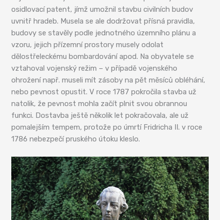
osidlovací patent, jímž umožnil stavbu civilních budov
uvnitř hradeb. Musela se ale dodržovat přísná pravidla,
budovy se stavěly podle jednotného územního plánu a
vzoru, jejich přízemní prostory musely odolat
dělostřeleckému bombardování apod. Na obyvatele se
vztahoval vojenský režim – v případě vojenského
ohrožení např. museli mít zásoby na pět měsíců obléhání,
nebo pevnost opustit. V roce 1787 pokročila stavba už
natolik, že pevnost mohla začít plnit svou obrannou
funkci. Dostavba ještě několik let pokračovala, ale už
pomalejším tempem, protože po úmrtí Fridricha II. v roce
1786 nebezpečí pruského útoku kleslo.