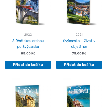
2022
2021
S Rhétskou drahou
Švýcarsko – Život v
po Švýcarsku
objetí hor
85.00
Kč
75.00
Kč
Přidat do košíku
Přidat do košíku