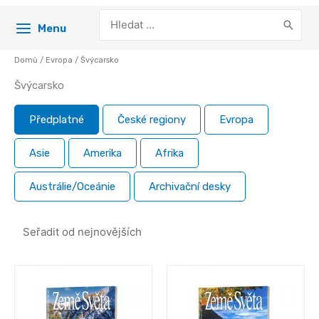
Search
Menu
for:
Domů
/
Evropa
/ Švýcarsko
Švýcarsko
Předplatné
České regiony
Evropa
Asie
Amerika
Afrika
Austrálie/Oceánie
Archivační desky