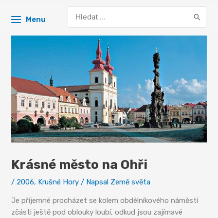
Search
Menu
for:
Krásné město na Ohři
/
2006
,
Krušné Hory
/ Napsal
Země světa
Je příjemné procházet se kolem obdélníkového náměstí
zčásti ještě pod oblouky loubí, odkud jsou zajímavé