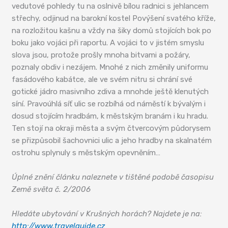
vedutové pohledy tu na oslnivě bílou radnici s jehlancem
střechy, odjinud na barokní kostel Povýšení svatého kříže,
na rozložitou kašnu a vždy na šiky domů stojících bok po
boku jako vojáci při raportu. A vojáci to v jistém smyslu
slova jsou, protože prošly mnoha bitvami a požáry,
poznaly obdiv i nezájem. Mnohé z nich změnily uniformu
fasádového kabátce, ale ve svém nitru si chrání své
gotické jádro masivního zdiva a mnohde ještě klenutých
síní. Pravoúhlá síť ulic se rozbíhá od náměstí k bývalým i
dosud stojícím hradbám, k městským branám i ku hradu.
Ten stojí na okraji města a svým čtvercovým půdorysem
se přizpůsobil šachovnici ulic a jeho hradby na skalnatém
ostrohu splynuly s městským opevněním…
Úplné znění článku naleznete v tištěné podobě časopisu
Země světa č. 2/2006
Hledáte ubytování v Krušných horách? Najdete je na:
http://www.travelguide.cz