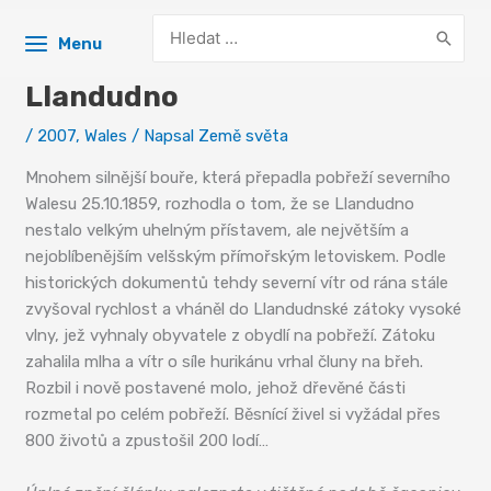
Search
Menu
for:
Llandudno
/
2007
,
Wales
/ Napsal
Země světa
Mnohem silnější bouře, která přepadla pobřeží severního
Walesu 25.10.1859, rozhodla o tom, že se Llandudno
nestalo velkým uhelným přístavem, ale největším a
nejoblíbenějším velšským přímořským letoviskem. Podle
historických dokumentů tehdy severní vítr od rána stále
zvyšoval rychlost a vháněl do Llandudnské zátoky vysoké
vlny, jež vyhnaly obyvatele z obydlí na pobřeží. Zátoku
zahalila mlha a vítr o síle hurikánu vrhal čluny na břeh.
Rozbil i nově postavené molo, jehož dřevěné části
rozmetal po celém pobřeží. Běsnící živel si vyžádal přes
800 životů a zpustošil 200 lodí…