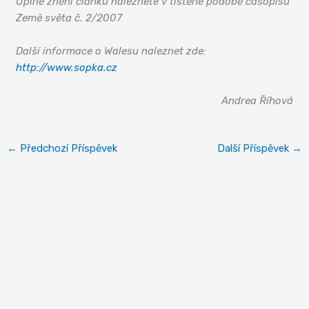
Úplné znění článku naleznete v tištěné podobě časopisu
Země světa č. 2/2007
Další informace o Walesu naleznet zde:
http://www.sopka.cz
Andrea Říhová
←
Předchozí Příspěvek
Další Příspěvek
→