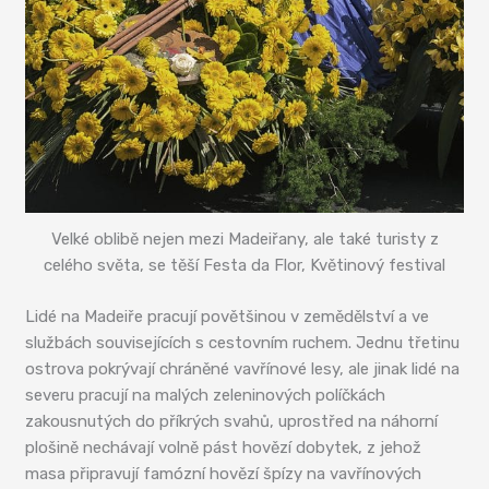
Velké oblibě nejen mezi Madeiřany, ale také turisty z
celého světa, se těší Festa da Flor, Květinový festival
Lidé na Madeiře pracují povětšinou v zemědělství a ve
službách souvisejících s cestovním ruchem. Jednu třetinu
ostrova pokrývají chráněné vavřínové lesy, ale jinak lidé na
severu pracují na malých zeleninových políčkách
zakousnutých do příkrých svahů, uprostřed na náhorní
plošině nechávají volně pást hovězí dobytek, z jehož
masa připravují famózní hovězí špízy na vavřínových