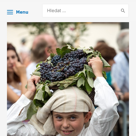
Search
Menu
for: