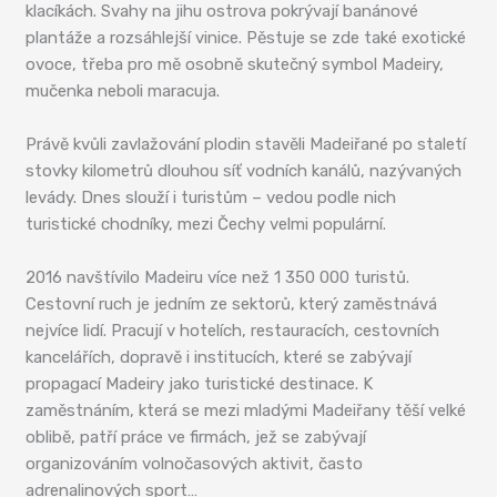
klacíkách. Svahy na jihu ostrova pokrývají banánové
plantáže a rozsáhlejší vinice. Pěstuje se zde také exotické
ovoce, třeba pro mě osobně skutečný symbol Madeiry,
mučenka neboli maracuja.
Právě kvůli zavlažování plodin stavěli Madeiřané po staletí
stovky kilometrů dlouhou síť vodních kanálů, nazývaných
levády. Dnes slouží i turistům – vedou podle nich
turistické chodníky, mezi Čechy velmi populární.
2016 navštívilo Madeiru více než 1 350 000 turistů.
Cestovní ruch je jedním ze sektorů, který zaměstnává
nejvíce lidí. Pracují v hotelích, restauracích, cestovních
kancelářích, dopravě i institucích, které se zabývají
propagací Madeiry jako turistické destinace. K
zaměstnáním, která se mezi mladými Madeiřany těší velké
oblibě, patří práce ve firmách, jež se zabývají
organizováním volnočasových aktivit, často
adrenalinových sport…