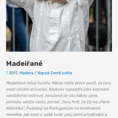
Madeiřané
/
2017
,
Madeira
/ Napsal
Země světa
Madeiřané milují turisty. Někdy máte skoro pocit, že jsou
snad všichni průvodci. Kdykoliv vypadáte jako bezradní
návštěvníci ostrova, zaručeně se vás někdo ujme,
pomůže, ukáže cestu, poradí. Jsou hrdí, že žijí na „Perle
Atlantiku“. Podobají se Portugalcům na kontinentě,
nicméně, jak sami o sobě tvrdí, jsou ještě přívětivější a