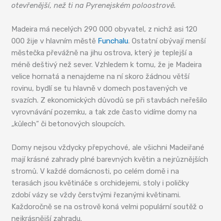
otevřenější, než ti na Pyrenejském poloostrově.
Madeira má necelých 290 000 obyvatel, z nichž asi 120
000 žije v hlavním městě
Funchalu
. Ostatní obývají menší
městečka převážně na jihu ostrova, který je teplejší a
méně deštivý než sever. Vzhledem k tomu, že je Madeira
velice hornatá a nenajdeme na ní skoro žádnou větší
rovinu, bydlí se tu hlavně v domech postavených ve
svazích. Z ekonomických důvodů se při stavbách neřešilo
vyrovnávání pozemku, a tak zde často vidíme domy na
„kůlech“ či betonových sloupcích.
Domy nejsou vždycky přepychové, ale všichni Madeiřané
mají krásné zahrady plné barevných květin a nejrůznějších
stromů. V každé domácnosti, po celém domě i na
terasách jsou květináče s orchidejemi, stoly i poličky
zdobí vázy se vždy čerstvými řezanými květinami.
Každoročně se na ostrově koná velmi populární soutěž o
nejkrásnější zahradu.