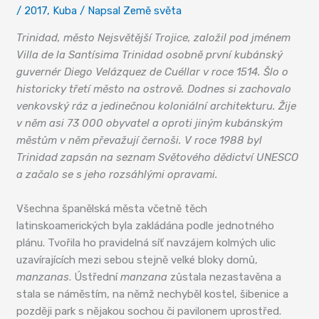
/
2017
,
Kuba
/ Napsal
Země světa
Trinidad, město Nejsvětější Trojice, založil pod jménem
Villa de la Santísima Trinidad osobně první kubánský
guvernér Diego Velázquez de Cuéllar v roce 1514. Šlo o
historicky třetí město na ostrově. Dodnes si zachovalo
venkovský ráz a jedinečnou koloniální architekturu. Žije
v něm asi 73 000 obyvatel a oproti jiným kubánským
městům v něm převažují černoši. V roce 1988 byl
Trinidad zapsán na seznam Světového dědictví UNESCO
a začalo se s jeho rozsáhlými opravami.
Všechna španělská města včetně těch
latinskoamerických byla zakládána podle jednotného
plánu. Tvořila ho pravidelná síť navzájem kolmých ulic
uzavírajících mezi sebou stejně velké bloky domů,
manzanas
. Ústřední
manzana
zůstala nezastavěna a
stala se náměstím, na němž nechyběl kostel, šibenice a
později park s nějakou sochou či pavilonem uprostřed.