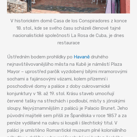
V historickém domě Casa de los Conspiradores z konce
18. stol., kde se svého času scházeli členové tajné
nacionalistické společnosti La Rosa de Cuba, je dnes
restaurace
Ústředním bodem prohlídky po
Havaně
druhého
nejnavštěvovanějšího města na Kubě je náměstí Plaza
Mayor – uprostřed parčík vyzdobený bílými mramorovými
sochami a fajánsovými vázami, kolem přízemní i
poschoďové domy a paláce z doby cukrovarnické
konjunktury v 18. až 19. stol. Krásu staveb umocňují
červené tašky na střechách i podloubí, místy s jónskými
sloupy. Nejvýznamnějším z paláců je Palacio Brunet. Jeho
původní majitelé sem přišli ze Španělska v roce 1857 a za
peníze vydělané na cukru si koupili i šlechtický titul. V
paláci je umístěno Romantické muzeum plné koloniálního