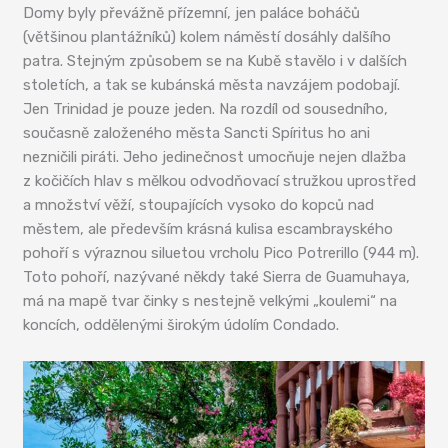
Domy byly převážně přízemní, jen paláce boháčů
(většinou plantážníků) kolem náměstí dosáhly dalšího
patra. Stejným způsobem se na Kubě stavělo i v dalších
stoletích, a tak se kubánská města navzájem podobají.
Jen Trinidad je pouze jeden. Na rozdíl od sousedního,
současně založeného města Sancti Spíritus ho ani
nezničili piráti. Jeho jedinečnost umocňuje nejen dlažba
z kočičích hlav s mělkou odvodňovací stružkou uprostřed
a množství věží, stoupajících vysoko do kopců nad
městem, ale především krásná kulisa escambrayského
pohoří s výraznou siluetou vrcholu Pico Potrerillo (944 m).
Toto pohoří, nazývané někdy také Sierra de Guamuhaya,
má na mapě tvar činky s nestejně velkými „koulemi“ na
koncích, oddělenými širokým údolím Condado.