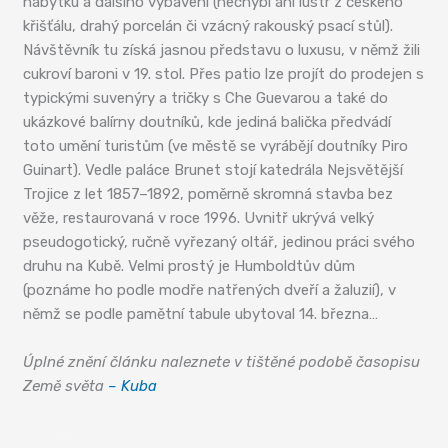
nábytku a dalšího vybavení (nechybí ani lustr z českého
křišťálu, drahý porcelán či vzácný rakouský psací stůl).
Návštěvník tu získá jasnou představu o luxusu, v němž žili
cukroví baroni v 19. stol. Přes patio lze projít do prodejen s
typickými suvenýry a tričky s Che Guevarou a také do
ukázkové balírny doutníků, kde jediná balička předvádí
toto umění turistům (ve městě se vyrábějí doutníky Piro
Guinart). Vedle paláce Brunet stojí katedrála Nejsvětější
Trojice z let 1857–1892, poměrně skromná stavba bez
věže, restaurovaná v roce 1996. Uvnitř ukrývá velký
pseudogotický, ručně vyřezaný oltář, jedinou práci svého
druhu na Kubě. Velmi prostý je Humboldtův dům
(poznáme ho podle modře natřených dveří a žaluzií), v
němž se podle pamětní tabule ubytoval 14. března…
Úplné znění článku naleznete v tištěné podobě časopisu
Země světa
– Kuba
Trinidad