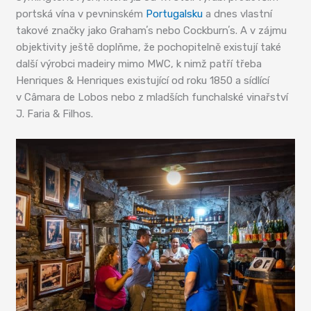
portská vína v pevninském
Portugalsku
a dnes vlastní
takové značky jako Grahamʼs nebo Cockburnʼs. A v zájmu
objektivity ještě doplňme, že pochopitelně existují také
další výrobci madeiry mimo MWC, k nimž patří třeba
Henriques & Henriques existující od roku 1850 a sídlící
v Câmara de Lobos nebo z mladších funchalské vinařství
J. Faria & Filhos.