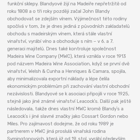
funkční sklepy. Blandyové žijí na Madeiře nepřetržitě od
roku 1808 a o tři roky později začal John Blandy
obchodovat se zdejším vínem. Výjimečnost této rodiny
spočívá v tom, že je dnes jediná z původních zakladatelů
obchodu s madeirským vínem, která stále vlastní
vinařství, vyrábí víno a obchoduje s ním – v 6. a 7.
generaci majitelů. Dnes také kontroluje společnost
Madeira Wine Company (MWC), která vznikla v roce 1913
pod názvem Madeira Wine Association, když se první dvě
vinařství, Welsh & Cunha a Henriques & Camara, spojila,
aby minimalizovala exportní náklady a lépe čelila
ekonomickým problémům při zachování vlastní obchodní
nezávislosti. Blandyové se k asociaci připojili v roce 1925,
stejně jako jiné známé vinařství Leacockʼs. Další pak ještě
následovala, takže dnes vlastní MWC kromě Blandyʼs a
Leacockʼs i jiné slavné značky jako Cossart Gordon nebo
Miles. Pro zajímavost dodejme, že od roku 1989 je
partnerem v MWC jiná proslulá vinařská rodina
Symingtonových, která již od 19. stol. vyrábí především