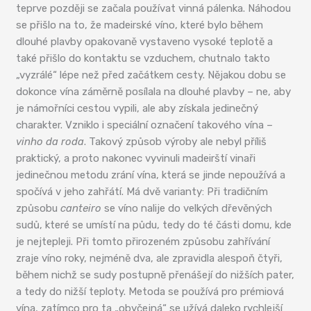
teprve později se začala používat vinná pálenka. Náhodou
se přišlo na to, že madeirské víno, které bylo během
dlouhé plavby opakovaně vystaveno vysoké teplotě a
také přišlo do kontaktu se vzduchem, chutnalo takto
„vyzrálé“ lépe než před začátkem cesty. Nějakou dobu se
dokonce vína záměrně posílala na dlouhé plavby – ne, aby
je námořníci cestou vypili, ale aby získala jedinečný
charakter. Vzniklo i speciální označení takového vína –
vinho da roda
. Takový způsob výroby ale nebyl příliš
praktický, a proto nakonec vyvinuli madeirští vinaři
jedinečnou metodu zrání vína, která se jinde nepoužívá a
spočívá v jeho zahřátí. Má dvě varianty: Při tradičním
způsobu
canteiro
se víno nalije do velkých dřevěných
sudů, které se umístí na půdu, tedy do té části domu, kde
je nejtepleji. Při tomto přirozeném způsobu zahřívání
zraje víno roky, nejméně dva, ale zpravidla alespoň čtyři,
během nichž se sudy postupně přenášejí do nižších pater,
a tedy do nižší teploty. Metoda se používá pro prémiová
vína, zatímco pro ta „obyčejná“ se užívá daleko rychlejší