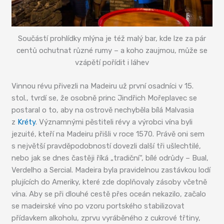
Součástí prohlídky mlýna je též malý bar, kde lze za pár
centů ochutnat různé rumy – a koho zaujmou, může se
vzápětí pořídit i láhev
Vinnou révu přivezli na Madeiru už první osadníci v 15.
stol., tvrdí se, že osobně princ Jindřich Mořeplavec se
postaral o to, aby na ostrově nechyběla bílá Malvasia
z
Kréty
. Významnými pěstiteli révy a výrobci vína byli
jezuité, kteří na Madeiru přišli v roce 1570. Právě oni sem
s největší pravděpodobností dovezli další tři ušlechtilé,
nebo jak se dnes častěji říká „tradiční“, bílé odrůdy – Bual,
Verdelho a Sercial. Madeira byla pravidelnou zastávkou lodí
plujících do Ameriky, které zde doplňovaly zásoby včetně
vína. Aby se při dlouhé cestě přes oceán nekazilo, začalo
se madeirské víno po vzoru portského stabilizovat
přídavkem alkoholu, zprvu vyráběného z cukrové třtiny,