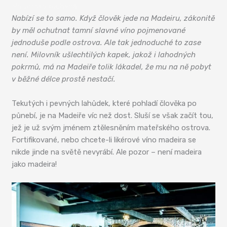
Madeirská kuchyně
Nabízí se to samo. Když člověk jede na Madeiru, zákonitě
by měl ochutnat tamní slavné víno pojmenované
jednoduše podle ostrova. Ale tak jednoduché to zase
není. Milovník ušlechtilých kapek, jakož i lahodných
pokrmů, má na Madeiře tolik lákadel, že mu na ně pobyt
v běžné délce prostě nestačí.
Tekutých i pevných lahůdek, které pohladí člověka po
půnebí, je na Madeiře víc než dost. Sluší se však začít tou,
jež je už svým jménem ztělesněním mateřského ostrova.
Fortifikované, nebo chcete-li likérové víno madeira se
nikde jinde na světě nevyrábí. Ale pozor – není madeira
jako madeira!