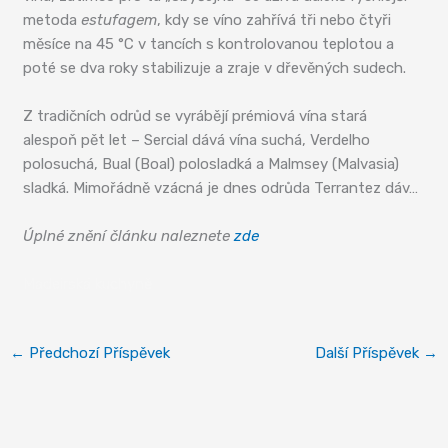
metoda
estufagem
, kdy se víno zahřívá tři nebo čtyři
měsíce na 45 °C v tancích s kontrolovanou teplotou a
poté se dva roky stabilizuje a zraje v dřevěných sudech.
Z tradičních odrůd se vyrábějí prémiová vína stará
alespoň pět let – Sercial dává vína suchá, Verdelho
polosuchá, Bual (Boal) polosladká a Malmsey (Malvasia)
sladká. Mimořádně vzácná je dnes odrůda Terrantez dáv…
Úplné znění článku naleznete
zde
Madeirská kuchyně
←
Předchozí Příspěvek
Další Příspěvek
→