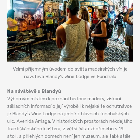
Velmi příjemným úvodem do světa madeirských vín je
návštěva Blandy’s Wine Lodge ve Funchalu
Na návštěvě u Blandyů
Výborným místem k poznání historie madeiry, získání
základních informací o její výrobě i k nějaké té ochutnávce
je Blandyʼs Wine Lodge na jedné z hlavních funchalských
ulic, Avenida Arriaga. V historických prostorách někdejšího
františkánského kláštera, z větší části zbořeného v 19.
stol., a přilehlých domech není jen muzeum, ale také stále