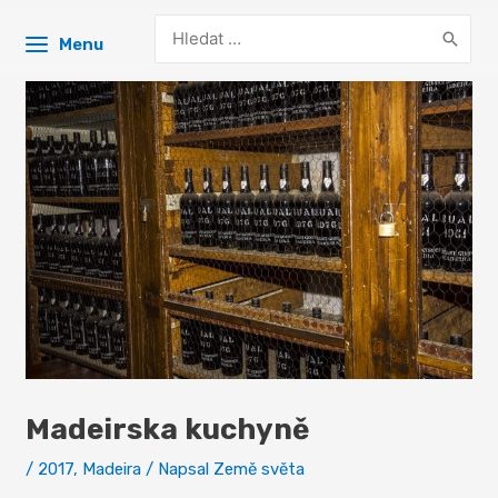
Search
Menu
for:
Madeirska kuchyně
/
2017
,
Madeira
/ Napsal
Země světa