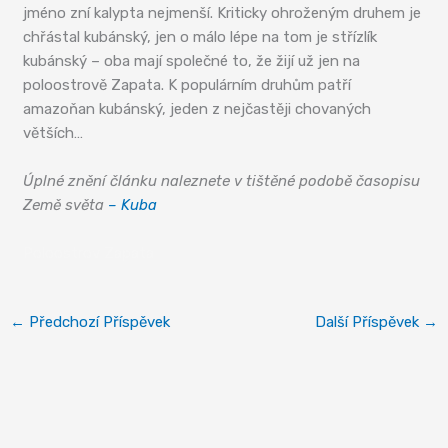
jméno zní kalypta nejmenší. Kriticky ohroženým druhem je
chřástal kubánský, jen o málo lépe na tom je střízlík
kubánský – oba mají společné to, že žijí už jen na
poloostrově Zapata. K populárním druhům patří
amazoňan kubánský, jeden z nejčastěji chovaných
větších…
Úplné znění článku naleznete v tištěné podobě časopisu
Země světa
– Kuba
Poloostrov Zapata
←
Předchozí Příspěvek
Další Příspěvek
→