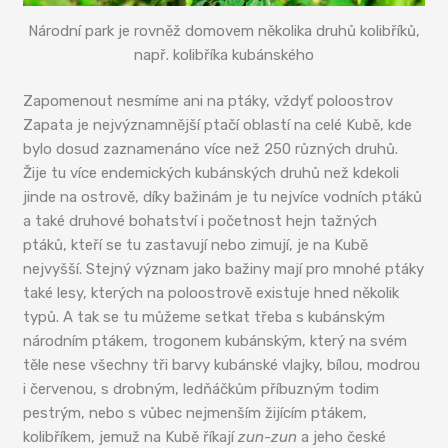
Národní park je rovněž domovem několika druhů kolibříků,
např. kolibříka kubánského
Zapomenout nesmíme ani na ptáky, vždyť poloostrov
Zapata je nejvýznamnější ptačí oblastí na celé Kubě, kde
bylo dosud zaznamenáno více než 250 různých druhů.
Žije tu více endemických kubánských druhů než kdekoli
jinde na ostrově, díky bažinám je tu nejvíce vodních ptáků
a také druhové bohatství i početnost hejn tažných
ptáků, kteří se tu zastavují nebo zimují, je na Kubě
nejvyšší. Stejný význam jako bažiny mají pro mnohé ptáky
také lesy, kterých na poloostrově existuje hned několik
typů. A tak se tu můžeme setkat třeba s kubánským
národním ptákem, trogonem kubánským, který na svém
těle nese všechny tři barvy kubánské vlajky, bílou, modrou
i červenou, s drobným, ledňáčkům příbuzným todim
pestrým, nebo s vůbec nejmenším žijícím ptákem,
kolibříkem, jemuž na Kubě říkají
zun-zun
a jeho české