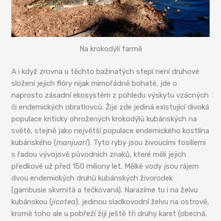
Na krokodýlí farmě
A i když zrovna u těchto bažinatých stepí není druhové
složení jejich flóry nijak mimořádně bohaté, jde o
naprosto zásadní ekosystém z pohledu výskytu vzácných
či endemických obratlovců. Žije zde jediná existující divoká
populace kriticky ohrožených krokodýlů kubánských na
světě, stejně jako největší populace endemického kostlína
kubánského (
manjuarí
). Tyto ryby jsou živoucími fosiliemi
s řadou vývojově původních znaků, které měli jejich
předkové už před 150 miliony let. Mělké vody jsou rájem
dvou endemických druhů kubánských živorodek
(gambusie skvrnitá a tečkovaná). Narazíme tu i na želvu
kubánskou (
jicotea
), jedinou sladkovodní želvu na ostrově,
kromě toho ale u pobřeží žijí ještě tři druhy karet (obecná,