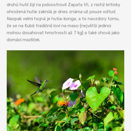
druhů hutií žijí na poloostrově Zapata tři, z nichž kriticky
ohrožená hutie zakrslá je dnes známa už pouze odtud.
Naopak velmi hojná je hutia-konga, a to navzdory tomu,
že se na Kubě tradičně loví na maso (největší jedinci
mohou dosahovat hmotnosti až 7 kg) a také chová jako
domácí mazlíček.