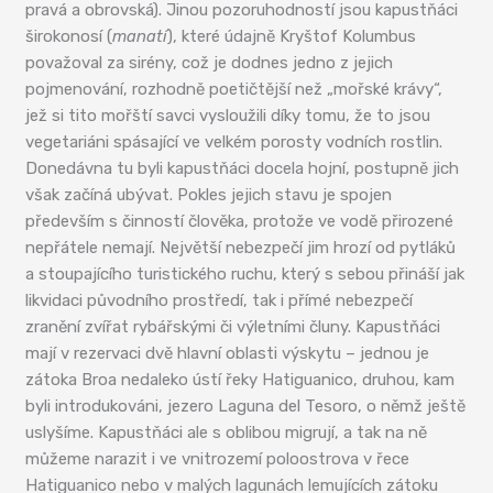
pravá a obrovská). Jinou pozoruhodností jsou kapustňáci
širokonosí (
manatí
), které údajně Kryštof Kolumbus
považoval za sirény, což je dodnes jedno z jejich
pojmenování, rozhodně poetičtější než „mořské krávy“,
jež si tito mořští savci vysloužili díky tomu, že to jsou
vegetariáni spásající ve velkém porosty vodních rostlin.
Donedávna tu byli kapustňáci docela hojní, postupně jich
však začíná ubývat. Pokles jejich stavu je spojen
především s činností člověka, protože ve vodě přirozené
nepřátele nemají. Největší nebezpečí jim hrozí od pytláků
a stoupajícího turistického ruchu, který s sebou přináší jak
likvidaci původního prostředí, tak i přímé nebezpečí
zranění zvířat rybářskými či výletními čluny. Kapustňáci
mají v rezervaci dvě hlavní oblasti výskytu – jednou je
zátoka Broa nedaleko ústí řeky Hatiguanico, druhou, kam
byli introdukováni, jezero Laguna del Tesoro, o němž ještě
uslyšíme. Kapustňáci ale s oblibou migrují, a tak na ně
můžeme narazit i ve vnitrozemí poloostrova v řece
Hatiguanico nebo v malých lagunách lemujících zátoku