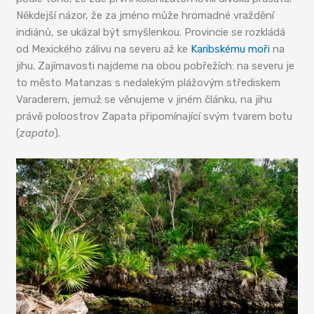
Někdejší názor, že za jméno může hromadné vraždění
indiánů, se ukázal být smyšlenkou. Provincie se rozkládá
od Mexického zálivu na severu až ke
Karibskému moři
na
jihu. Zajímavosti najdeme na obou pobřežích: na severu je
to město Matanzas s nedalekým plážovým střediskem
Varaderem, jemuž se věnujeme v jiném článku, na jihu
právě poloostrov Zapata připomínající svým tvarem botu
(
zapato
).