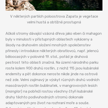
V některých partiích poloostrova Zapata je vegetace
velmi hustá a obtížně prostupná
Ačkoli stromy dávající vzácná dřeva jako eben či mahagon
byly v minulosti v přístupných oblastech vykáceny a
škody na druhovém složení mnohých společenstev
přinesly i introdukce některých obratlovců, např. jelenců
běloocasých v polovině 19. stol., pořád je druhová
pestrost této oblasti značná. Na území národního parku
roste kolem 900 druhů rostlin, z nichž 115 jsou kubánské
endemity a pět dokonce neroste nikde jinde na ostrově
než zde. Velmi zajímavý je výskyt různých druhů vodních
masožravých rostlin bublinatek, v mangrovových lesích
(
manglar
) na pobřeží rostou všechny čtyři kubánské
druhy těchto podivuhodných stromů dokonale
adaptovaných pro život na rozhraní moře a souše.