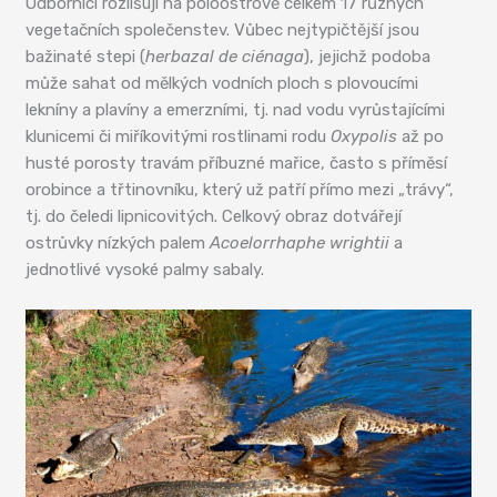
Odborníci rozlišují na poloostrově celkem 17 různých
vegetačních společenstev. Vůbec nejtypičtější jsou
bažinaté stepi (
herbazal de ciénaga
), jejichž podoba
může sahat od mělkých vodních ploch s plovoucími
lekníny a plavíny a emerzními, tj. nad vodu vyrůstajícími
klunicemi či miříkovitými rostlinami rodu
Oxypolis
až po
husté porosty travám příbuzné mařice, často s příměsí
orobince a třtinovníku, který už patří přímo mezi „trávy“,
tj. do čeledi lipnicovitých. Celkový obraz dotvářejí
ostrůvky nízkých palem
Acoelorrhaphe wrightii
a
jednotlivé vysoké palmy sabaly.