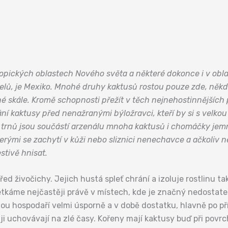
opických oblastech Nového světa a některé dokonce i v obla
telů, je Mexiko. Mnohé druhy kaktusů rostou pouze zde, někdy
né skále. Kromě schopnosti přežít v těch nejnehostinnějšíc
rání kaktusy před nenažranými býložravci, kteří by si s vel
 trnů jsou součástí arzenálu mnoha kaktusů i chomáčky jemn
erými se zachytí v kůži nebo sliznici nenechavce a ačkoliv
estivě hnisat.
ed živočichy. Jejich hustá spleť chrání a izoluje rostlinu
setkáme nejčastěji právě v místech, kde je značný nedostate
ou hospodaří velmi úsporně a v době dostatku, hlavně po pří
ji uchovávají na zlé časy. Kořeny mají kaktusy buď při povr