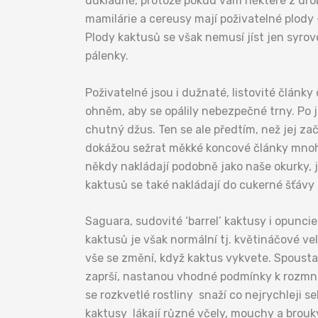
důkladně, protože pokud vám některé z drob
mamilárie a cereusy mají poživatelné plody
Plody kaktusů se však nemusí jíst jen syr
pálenky.
Poživatelné jsou i dužnaté, listovité člán
ohněm, aby se opálily nebezpečné trny. Po 
chutný džus. Ten se ale předtím, než jej zač
dokážou sežrat měkké koncové články mnohýc
někdy nakládají podobně jako naše okurky, j
kaktusů se také nakládají do cukerné šťávy
Saguara, sudovité ‘barrel’ kaktusy i opunci
kaktusů je však normální tj. květináčové ve
vše se změní, když kaktus vykvete. Spousta 
zaprší, nastanou vhodné podmínky k rozmnož
se rozkvetlé rostliny snaží co nejrychleji
kaktusy lákají různé včely, mouchy a brouky