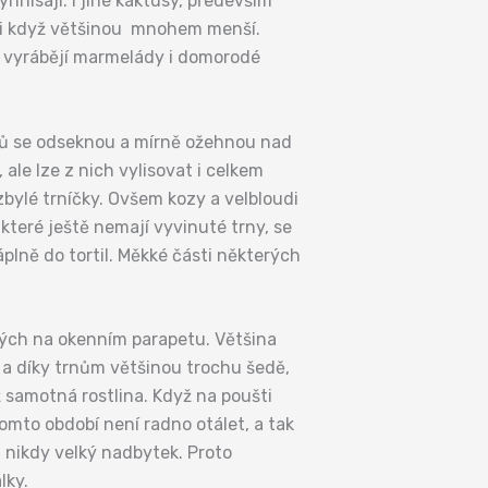
nisají. I jiné kaktusy, především
, i když většinou mnohem menší.
h vyrábějí marmelády i domorodé
usů se odseknou a mírně ožehnou nad
le lze z nich vylisovat i celkem
 zbylé trníčky. Ovšem kozy a velbloudi
teré ještě nemají vyvinuté trny, se
plně do tortil. Měkké části některých
lných na okenním parapetu. Většina
 a díky trnům většinou trochu šedě,
ž samotná rostlina. Když na poušti
omto období není radno otálet, a tak
h nikdy velký nadbytek. Proto
lky.