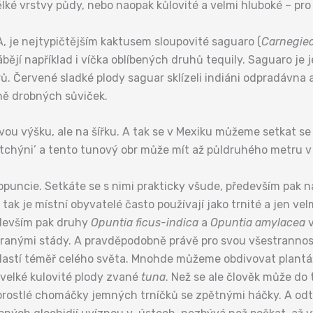
lké vrstvy půdy, nebo naopak kůlovité a velmi hluboké – pr
USA, je nejtypičtějším kaktusem sloupovité saguaro (
Carnegiea
ějí například i víčka oblíbených druhů tequily. Saguaro je
rů. Červené sladké plody saguar sklízeli indiáni odpradáv
ně drobných sůviček.
svou výšku, ale na šířku. A tak se v Mexiku můžeme setkat s
ro tchýni’ a tento tunový obr může mít až půldruhého metru 
opuncie. Setkáte se s nimi prakticky všude, především pak 
ak je místní obyvatelé často používají jako trnité a jen vel
edevším pak druhy
Opuntia ficus-indica
a
Opuntia amylacea
v
anými stády. A pravděpodobně právě pro svou všestrannost 
lastí téměř celého světa. Mnohde můžeme obdivovat plantáž
velké kulovité plody zvané
tuna
. Než se ale člověk může do
 porostlé chomáčky jemných trníčků se zpětnými háčky. A odt