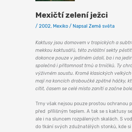
Mexičtí zelení ježci
/
2002
,
Mexiko
/ Napsal
Země světa
Kaktusy jsou domovem v tropických a subtr
mekkou kaktusářů, této zvláštní sekty pěsti
dokonce pouze v jediném údolí, ba i na jedi
společná i přítomnost trnů a trníčků. Ty ch
výživném soustu. Kromě klasických velkých
mají na koncích droboučké zpětné háčky, kt
cítit, časem se celé místo zanítí a začne bol
Trny však nejsou pouze prostou ochranou př
před přílišným teplem. A tak se s kaktusy 
ale i na sluncem rozpálených skalách. S vod
do tkání svých zdužnatělých stonků, kde si 