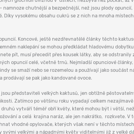
ných glochidií uvíznou v ústech, nezbývá než počkat, až vyh
 – namnoze chutnější a bezpečnější, než jsou plody opuncií
ové. Díky vysokému obsahu cukrů se z nich na mnoha místec
ky opuncií. Koncové, ještě nezdřevnatělé články těchto kakt
jemném naklepání se mohou předkládat hladovému dobytku, a
nete pít, musí přecedit přes kousek látky, aby se odstranily
h opuncií celé, včetně trnů. Nejmladší opunciové články, k
indy se smaží nebo se rozemelou a používají jako součást ná
 a prodávají se pak jako kandované ovoce.
e jsou představiteli velkých kaktusů, jen obtížně pěstovate
likosti. Zatímco po většinu roku vypadají celkem nezajímavě
druhů vytváří téměř obří květy, které mohou být i větší, ne
ování a celá krajina naráz, ale jen nakrátko, rozkvete. V t
 sehnat vhodné opylovače, kterých však není v těchto místec
 svými velkými a nápadnými květy viditelnými již z velké dá