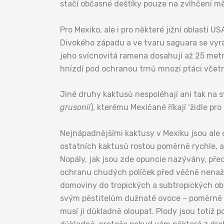
stačí občasné deštíky pouze na zvlhčení mě
Pro Mexiko, ale i pro některé jižní oblasti 
Divokého západu a ve tvaru saguara se vyráb
jeho svícnovitá ramena dosahují až 25 met
hnízdí pod ochranou trnů mnozí ptáci včet
Jiné druhy kaktusů nespoléhají ani tak na 
grusonii
), kterému Mexičané říkají ‘židle p
Nejnápadnějšími kaktusy v Mexiku jsou ale 
ostatních kaktusů rostou poměrně rychle, a t
Nopály, jak jsou zde opuncie nazývány, př
ochranu chudých políček před věčně nenažr
domoviny do tropických a subtropických ob
svým pěstitelům dužnaté ovoce – poměrně 
musí ji důkladně oloupat. Plody jsou totiž