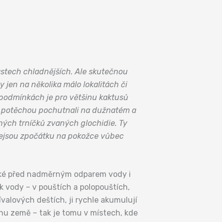
stech chladnějších. Ale skutečnou
 jen na několika málo lokalitách či
h podmínkách je pro většinu kaktusů
kou potěchou pochutnali na dužnatém a
ých trníčků zvaných glochidie. Ty
 nejsou zpočátku na pokožce vůbec
 také před nadměrným odparem vody i
k vody – v pouštích a polopouštích,
valových deštích, ji rychle akumulují
chu země – tak je tomu v místech, kde