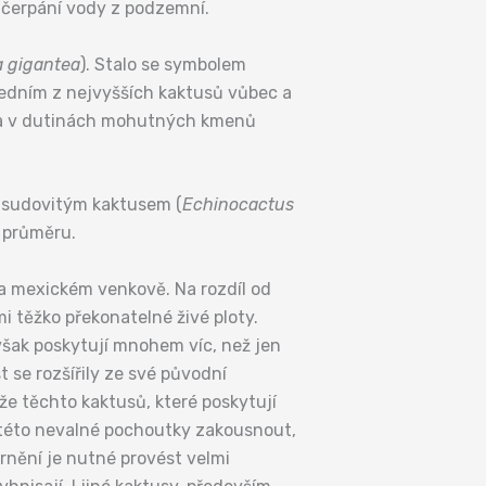
o čerpání vody z podzemní.
 gigantea
). Stalo se symbolem
 jedním z nejvyšších kaktusů vůbec a
na a v dutinách mohutných kmenů
e sudovitým kaktusem (
Echinocactus
v průměru.
na mexickém venkově. Na rozdíl od
mi těžko překonatelné živé ploty.
šak poskytují mnohem víc, než jen
se rozšířily ze své původní
e těchto kaktusů, které poskytují
 této nevalné pochoutky zakousnout,
rnění je nutné provést velmi