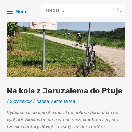
Search
Menu
for:
Na kole z Jeruzalema do Ptuje
/
Slovinsko2
/ Napsal
Země světa
Vydejme se na kolech vinařskou oblastí Jeruzalem na
východě Slovinska, po cestách mezi vinohrady, jejichž
typické kontury dávají smyslný ráz horizontům