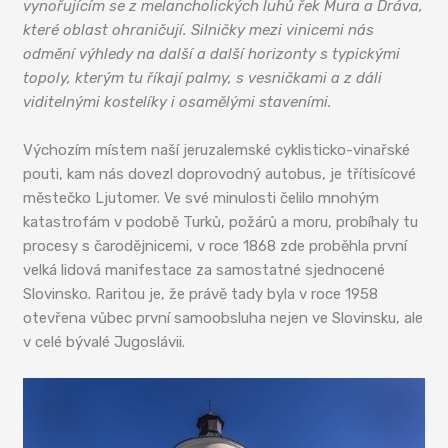
vynořujícím se z melancholických luhů řek Mura a Dráva,
které oblast ohraničují. Silničky mezi vinicemi nás
odmění výhledy na další a další horizonty s typickými
topoly,
kterým tu říkají palmy, s vesničkami a z dáli
viditelnými kostelíky i osamělými staveními.
Výchozím místem naší jeruzalemské cyklisticko-vinařské
pouti, kam nás dovezl doprovodný autobus, je třítisícové
městečko Ljutomer. Ve své minulosti čelilo mnohým
katastrofám v podobě Turků, požárů a moru, probíhaly tu
procesy s čarodějnicemi, v roce 1868 zde proběhla první
velká lidová manifestace za samostatné sjednocené
Slovinsko. Raritou je, že právě tady byla v roce 1958
otevřena vůbec první samoobsluha nejen ve Slovinsku, ale
v celé bývalé Jugoslávii.