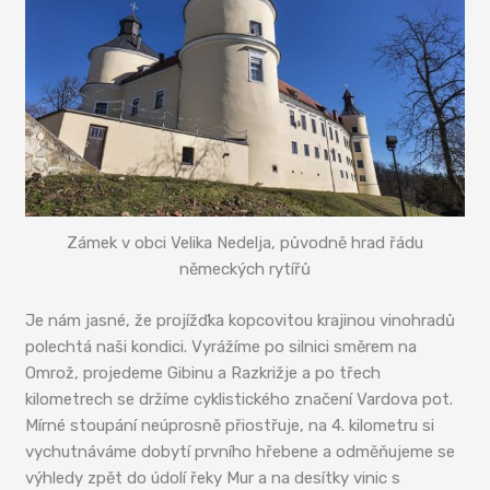
Zámek v obci Velika Nedelja, původně hrad řádu
německých rytířů
Je nám jasné, že projížďka kopcovitou krajinou vinohradů
polechtá naši kondici. Vyrážíme po silnici směrem na
Omrož, projedeme Gibinu a Razkrižje a po třech
kilometrech se držíme cyklistického značení Vardova pot.
Mírné stoupání neúprosně přiostřuje, na 4. kilometru si
vychutnáváme dobytí prvního hřebene a odměňujeme se
výhledy zpět do údolí řeky Mur a na desítky vinic s