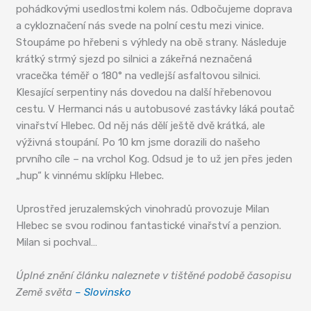
pohádkovými usedlostmi kolem nás. Odbočujeme doprava
a cykloznačení nás svede na polní cestu mezi vinice.
Stoupáme po hřebeni s výhledy na obě strany. Následuje
krátký strmý sjezd po silnici a zákeřná neznačená
vracečka téměř o 180° na vedlejší asfaltovou silnici.
Klesající serpentiny nás dovedou na další hřebenovou
cestu. V Hermanci nás u autobusové zastávky láká poutač
vinařství Hlebec. Od něj nás dělí ještě dvě krátká, ale
výživná stoupání. Po 10 km jsme dorazili do našeho
prvního cíle – na vrchol Kog. Odsud je to už jen přes jeden
„hup“ k vinnému sklípku Hlebec.
Uprostřed jeruzalemských vinohradů provozuje Milan
Hlebec se svou rodinou fantastické vinařství a penzion.
Milan si pochval…
Úplné znění článku naleznete v tištěné podobě časopisu
Země světa
– Slovinsko