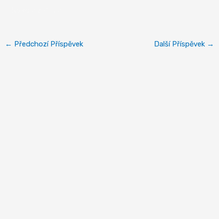
Na kole z Ptuje
←
Předchozí Příspěvek
Další Příspěvek
→