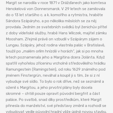
Margit se narodila v roce 1871 v Drážďanech jako komtesa
Henckelová von Donnersmarck. V 29 letech se zamilovala
do o 13 let staršího c. a k. komořího a rytmistra, hraběte
Sándora Szápáryho, a po několika měsících se za něj
provdala. Jedním ze svatebních svědků byl ženichův přítel
z doby vídeňské služby, hrabě Hans Wilczek, majitel zámku
Moosham. Zřejmě právě on vzbudil v Szápárym zájem o
Lungau. Szápáry, jehož rodina vlastnila palác v Bratislavě,
toužil po „malém orlím hnízdě v horách“, jak si po mnoha
letech poznamenala jeho a Margitina dcera Jolánta. Když
spatřil vyhořelou zříceninu vrcholně středověkého hrádku
Ramungestein (Ramingstein), od roku 1629 známého pod
jménem Finstergrün, neváhal a koupil ji s tím, že si z ní
vybuduje své sídlo. To bylo o rok dříve, než se seznámil a
oženil s Margitou, a jeho prvotní plány byly docela
skromné – chtěl pouze opravit původní bergfrit a část
paláce. Po svatbě, snad díky prostředkům, které Margit
přinesla do manželství, své představy změnil a rozhodl se
vybudovat vedle původní hradní věže úplně novou stavbu.