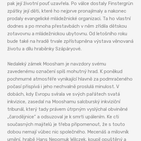
pak její životní pouť uzavřela. Po válce dostaly Finstergrün
zpátky její děti, které ho nejprve pronajímaly a nakonec
prodaly evangelické mládežnické organizaci. Ta ho vlastní
dodnes a po mnoha přestavbách v něm zřídila dětskou
zotavovnu a mládežnickou ubytovnu. Od letošního roku
bude také na hradě trvale zpřístupněna výstava věnovaná
životu a dílu hraběnky Szápáryové.
Nedaleký zámek Moosham je navzdory svému
zavedenému označení spíš mohutný hrad. K poněkud
pochmurné atmosféře vynikající hlavně za podmračeného
počasí přispívá i jeho nechvalně proslulá minulost. V
dobách, kdy Evropu svírala ve svých pařátech svatá
inkvizice, zasedal na Mooshamu salcburský inkviziční
tribunál, který tady právem útrpným vyslýchal obviněné
„čarodějnice“ a odsuzoval je k smrti upálením. Ke cti
současných majitelů je třeba připomenout, že s touto
dobou nemají vůbec nic společného. Mecenáš a milovník
umění, hrabě Hans Nepomuk Wilczek, koupil opuštěný a