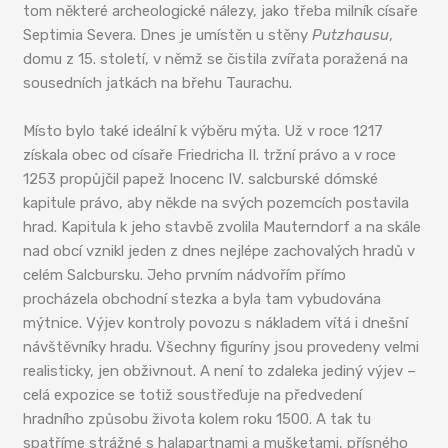
tom některé archeologické nálezy, jako třeba milník císaře
Septimia Severa. Dnes je umístěn u stěny
Putzhausu
,
domu z 15. století, v němž se čistila zvířata poražená na
sousedních jatkách na břehu Taurachu.
Místo bylo také ideální k výběru mýta. Už v roce 1217
získala obec od císaře Friedricha II. tržní právo a v roce
1253 propůjčil papež Inocenc IV. salcburské dómské
kapitule právo, aby někde na svých pozemcích postavila
hrad. Kapitula k jeho stavbě zvolila Mauterndorf a na skále
nad obcí vznikl jeden z dnes nejlépe zachovalých hradů v
celém Salcbursku. Jeho prvním nádvořím přímo
procházela obchodní stezka a byla tam vybudována
mýtnice. Výjev kontroly povozu s nákladem vítá i dnešní
návštěvníky hradu. Všechny figuríny jsou provedeny velmi
realisticky, jen obživnout. A není to zdaleka jediný výjev –
celá expozice se totiž soustřeďuje na předvedení
hradního způsobu života kolem roku 1500. A tak tu
spatříme strážné s halapartnami a mušketami, přísného