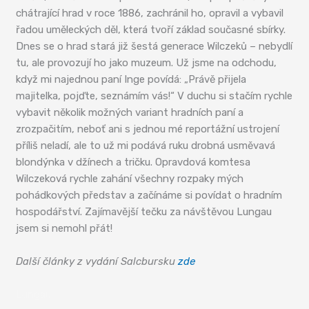
chátrající hrad v roce 1886, zachránil ho, opravil a vybavil
řadou uměleckých děl, která tvoří základ současné sbírky.
Dnes se o hrad stará již šestá generace Wilczeků – nebydlí
tu, ale provozují ho jako muzeum. Už jsme na odchodu,
když mi najednou paní Inge povídá: „Právě přijela
majitelka, pojďte, seznámím vás!“ V duchu si stačím rychle
vybavit několik možných variant hradních paní a
zrozpačitím, neboť ani s jednou mé reportážní ustrojení
příliš neladí, ale to už mi podává ruku drobná usměvavá
blondýnka v džínech a tričku. Opravdová komtesa
Wilczeková rychle zahání všechny rozpaky mých
pohádkových představ a začínáme si povídat o hradním
hospodářství. Zajímavější tečku za návštěvou Lungau
jsem si nemohl přát!
Další články z vydání Salcbursku
zde
Lungau