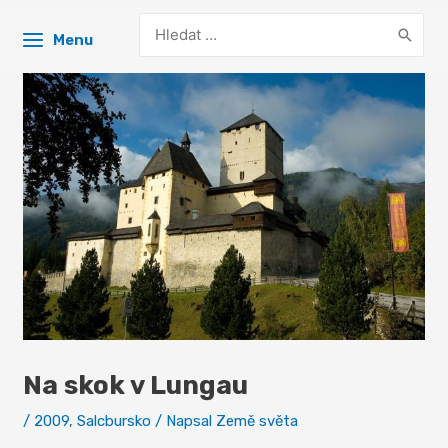
Search
Menu
for:
Na skok v Lungau
/
2009
,
Salcbursko
/ Napsal
Země světa