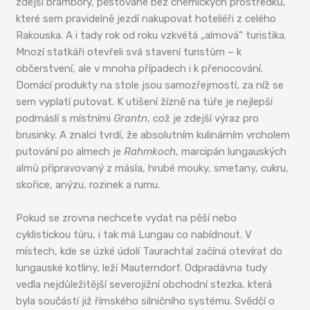
zdejší brambory, pěstované bez chemických prostředků,
které sem pravidelně jezdí nakupovat hoteliéři z celého
Rakouska. A i tady rok od roku vzkvétá „almová“ turistika.
Mnozí statkáři otevřeli svá stavení turistům – k
občerstvení, ale v mnoha případech i k přenocování.
Domácí produkty na stole jsou samozřejmostí, za níž se
sem vyplatí putovat. K utišení žízně na túře je nejlepší
podmáslí s místními
Grantn
, což je zdejší výraz pro
brusinky. A znalci tvrdí, že absolutním kulinárním vrcholem
putování po almech je
Rahmkoch
, marcipán lungauských
almů připravovaný z másla, hrubé mouky, smetany, cukru,
skořice, anýzu, rozinek a rumu.
Pokud se zrovna nechcete vydat na pěší nebo
cyklistickou túru, i tak má Lungau co nabídnout. V
místech, kde se úzké údolí Taurachtal začíná otevírat do
lungauské kotliny, leží Mauterndorf. Odpradávna tudy
vedla nejdůležitější severojižní obchodní stezka, která
byla součástí již římského silničního systému. Svědčí o