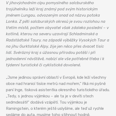
V jihovýchodním cípu pomyslného salcburského
trojúhelníku leží kraj známý pod svým historickým
jménem Lungau, odvozeným snad od názvu potoka
Lonka. Z pěti salcburských okresů je svou rozlohou na
třetím místě, počtem obyvatel však zdaleka poslední – v
kotlině, kterou na severu uzavírají Schladminské a
Radstädtské Taury, na západě výběžky Vysokých Taur a
na jihu Gurktalské Alpy, žije jen něco přes dvacet tisíc
lidí. Svérázný kraj s úžasnou přírodou potěší i při
jednodenní návštěvě, nabízí ale vše potřebné třeba i k
týdenní turistické či cyklistické dovolené.
„Jsme jedinou správní oblastí v Evropě, kde leží všechny
obce nad hranicí tisíce metrů nad mořem,“ říká mi pyšně
paní Inge, tisková asistentka okresního turistického úřadu.
„Tedy, s jednou výjimkou – ale ta je v devíti stech
sedmdesáti!“ dodává vzápětí. Tou výjimkou je
Ramingstein, o kterém ještě uslyšíme, ale teď už rychle
sedáme do auta, musíme toho stihnout hodně.