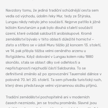
Navzdory tomu, že jediná tradiční schůdnější cesta sem
vedla od východu, údolím řeky Mur, tedy ze Štýrska,
Lungau nikdy nebylo jeho součástí. Nejprve patřilo k jižně
ležícím Korutanům a pak bylo dlouhá staletí součástí
území, které ovládali salcburští arcibiskupové. Kromě
zemědělství bývalo v této oblasti důležité hornictví –
zlato a stříbro se v údolí Muru těžilo již koncem 13. století,
ve 14. pak přibyla těžba velmi ceněného arzenu u
Rotgüldenu. Když dolování v Lungau kolem roku 1880
skončilo, stala se oblast díky své odlehlosti a
nepřístupnosti nejchudší částí Salcburska. To se
definitivně změnilo až po zprovoznění Tauernské dálnice v
polovině 70. let 20. století. Ta sem přivedla turistický ruch,
který dnes představuje velmi významnou složku příjmů.
Tradiční zemědělství pochopitelně ani v moderních
časech nezmizelo, jen se trochu proměnilo. Slavné jsou