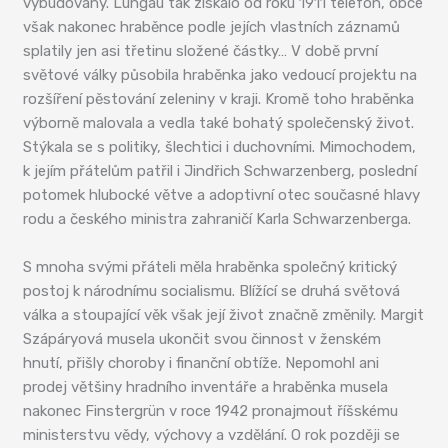
vybudovány. Lungau tak získalo od roku 1911 telefon, obce
však nakonec hraběnce podle jejích vlastních záznamů
splatily jen asi třetinu složené částky… V době první
světové války působila hraběnka jako vedoucí projektu na
rozšíření pěstování zeleniny v kraji. Kromě toho hraběnka
výborně malovala a vedla také bohatý společenský život.
Stýkala se s politiky, šlechtici i duchovními. Mimochodem,
k jejím přátelům patřil i Jindřich Schwarzenberg, poslední
potomek hlubocké větve a adoptivní otec současné hlavy
rodu a českého ministra zahraničí Karla Schwarzenberga.
S mnoha svými přáteli měla hraběnka společný kritický
postoj k národnímu socialismu. Blížící se druhá světová
válka a stoupající věk však její život značně změnily. Margit
Szápáryová musela ukončit svou činnost v ženském
hnutí, přišly choroby i finanční obtíže. Nepomohl ani
prodej většiny hradního inventáře a hraběnka musela
nakonec Finstergrün v roce 1942 pronajmout říšskému
ministerstvu vědy, výchovy a vzdělání. O rok později se