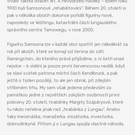
trvalo takřka dvacet let. A nevydrželo navěky – kolem roku
1900 byli Samsonové „rehabilitováni“. Během 20. století si
pak v několika obcích dokonce pořídili figuríny nové,
naposledy ve Wöltingu, katastrální části lungauského
správního centra Tamswegu, v roce 2000.
Figurínu Samsona lze v každé obci spatřit jen několikrát za
rok při akcích, které se konají od června do září.
Ramingstein, do kterého právě přijíždíme, s ní šetří snad
nejvíce – k vidění je pouze první červencovou neděli, když
se slaví svátek patrona místní části Kendlbruck, a pak
ještě o týden později, to ale jen obrok, při zdejším
stříbrném trhu. My sem však jedeme především za
památkou jedné z největších zdejších osobností první
poloviny 20. století, hraběnky Margity Szápáryové, které
tu nikdo neřekne jinak než „hraběnka z Lungau“. Anebo
taky mecenáška, manažerka, iniciátorka, investorka,
dobrodinkyně. Přitom ji s Lungau spojila vlastně náhoda.