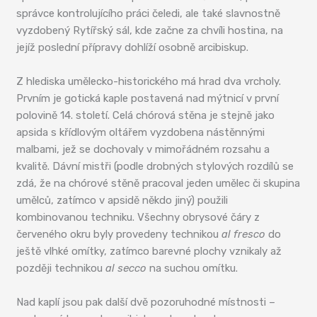
správce kontrolujícího práci čeledi, ale také slavnostně
vyzdobený Rytířský sál, kde začne za chvíli hostina, na
jejíž poslední přípravy dohlíží osobně arcibiskup.
Z hlediska umělecko-historického má hrad dva vrcholy.
Prvním je gotická kaple postavená nad mýtnicí v první
polovině 14. století. Celá chórová stěna je stejně jako
apsida s křídlovým oltářem vyzdobena nástěnnými
malbami, jež se dochovaly v mimořádném rozsahu a
kvalitě. Dávní mistři (podle drobných stylových rozdílů se
zdá, že na chórové stěně pracoval jeden umělec či skupina
umělců, zatímco v apsidě někdo jiný) použili
kombinovanou techniku. Všechny obrysové čáry z
červeného okru byly provedeny technikou
al fresco
do
ještě vlhké omítky, zatímco barevné plochy vznikaly až
později technikou
al secco
na suchou omítku.
Nad kaplí jsou pak další dvě pozoruhodné místnosti –