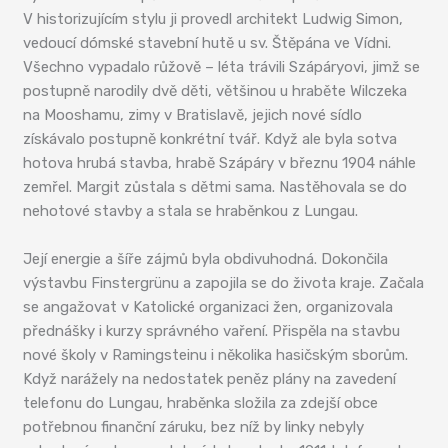
V historizujícím stylu ji provedl architekt Ludwig Simon,
vedoucí dómské stavební hutě u sv. Štěpána ve Vídni.
Všechno vypadalo růžově – léta trávili Szápáryovi, jimž se
postupně narodily dvě děti, většinou u hraběte Wilczeka
na Mooshamu, zimy v Bratislavě, jejich nové sídlo
získávalo postupně konkrétní tvář. Když ale byla sotva
hotova hrubá stavba, hrabě Szápáry v březnu 1904 náhle
zemřel. Margit zůstala s dětmi sama. Nastěhovala se do
nehotové stavby a stala se hraběnkou z Lungau.
Její energie a šíře zájmů byla obdivuhodná. Dokončila
výstavbu Finstergrünu a zapojila se do života kraje. Začala
se angažovat v Katolické organizaci žen, organizovala
přednášky i kurzy správného vaření. Přispěla na stavbu
nové školy v Ramingsteinu i několika hasičským sborům.
Když narážely na nedostatek peněz plány na zavedení
telefonu do Lungau, hraběnka složila za zdejší obce
potřebnou finanční záruku, bez níž by linky nebyly