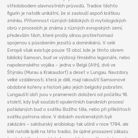
středobodem slavnostních průvodů. Tradice těchto
figurín je natolik unikátní, že si zaslouží aspoň krátkou
zmínku. Přítomnost různých biblických či mytologických
obrů v procesích je známa z různých evropských zemí,
především těch, které prošly silnou protireformací
spojenou s působením jezuitů a dominikánů. V celé
Evropě však existuje pouze 13 obcí, kde je tímto obrem
biblický Samson, buď ve výzbroji římského legionáře, nebo
napoleonského vojáka – jedna v Belgii (Ath), dvě ve
Štýrsku (Murau a Krakaudorf) a deset v Lungau. Navzdory
velké vzdálenosti, která je dělí, mají rakouští Samsonové
obdobné kořeny a historii jako jejich belgický pobratim.
Lungauští obři jsou v pramenech doloženi od počátku 18.
století, kdy byli součástí opulentních barokních procesí
pořádaných buď o svátku Božího těla, nebo při příležitosti
svátku patrona obce. V dobách osvícenských byli
zakázáni – salcburský arcibiskup tak učinil v roce 1784, ale
lidé natolik lpěli na této tradici, že úplné prosazení zákazu