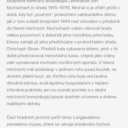
soukromé komnaty arcibiskupa Leonharda von
Keutschach (v úřadu 1495–1519). Nechal si je zřídit ještě v
době, kdy byl „pouhým“ proboštem salcburského dómu,
jak o tom svědčí letopočet 1494 nad vchodem z předsíně
do hlavní místnosti. Keutschach vůbec věnoval hradu
velkou pozornost a dokončil jeho rozsáhlou přestavbu,
kterou zahájil už jeho předchůdce v proboštském úřadu,
Christoph Ebran. Předsíň byla vybavena krbem, jenž v té
době představoval mimořádný luxus, stejně jako stěny
celé vymalované motivem rostlinných úponků. V hlavní
místnosti měl arcibiskup v jednom rohu psací koutek, ve
druhém jídelní kout, do třetího rohu byla vestavěna
dřevěná ložnice, kvůli lepšímu hospodaření s teplem
stísněná prakticky jen na rozměr postele a s okolní
místností komunikující pouze dveřním otvorem a dvěma
maličkými okénky.
Část hradních prostor patří dnes Lungauskému
zemskému muzeu, které se věnuje především historii