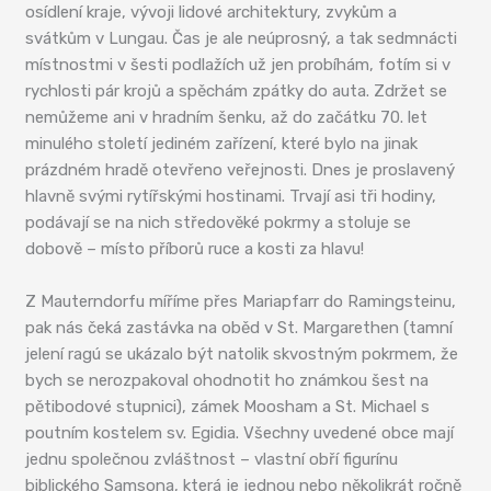
osídlení kraje, vývoji lidové architektury, zvykům a
svátkům v Lungau. Čas je ale neúprosný, a tak sedmnácti
místnostmi v šesti podlažích už jen probíhám, fotím si v
rychlosti pár krojů a spěchám zpátky do auta. Zdržet se
nemůžeme ani v hradním šenku, až do začátku 70. let
minulého století jediném zařízení, které bylo na jinak
prázdném hradě otevřeno veřejnosti. Dnes je proslavený
hlavně svými rytířskými hostinami. Trvají asi tři hodiny,
podávají se na nich středověké pokrmy a stoluje se
dobově – místo příborů ruce a kosti za hlavu!
Z Mauterndorfu míříme přes Mariapfarr do Ramingsteinu,
pak nás čeká zastávka na oběd v St. Margarethen (tamní
jelení ragú se ukázalo být natolik skvostným pokrmem, že
bych se nerozpakoval ohodnotit ho známkou šest na
pětibodové stupnici), zámek Moosham a St. Michael s
poutním kostelem sv. Egidia. Všechny uvedené obce mají
jednu společnou zvláštnost – vlastní obří figurínu
biblického Samsona, která je jednou nebo několikrát ročně