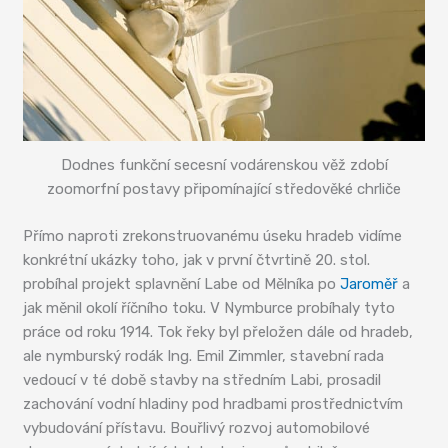
Dodnes funkční secesní vodárenskou věž zdobí
zoomorfní postavy připomínající středověké chrliče
Přímo naproti zrekonstruovanému úseku hradeb vidíme
konkrétní ukázky toho, jak v první čtvrtině 20. stol.
probíhal projekt splavnění Labe od Mělníka po
Jaroměř
a
jak měnil okolí říčního toku. V Nymburce probíhaly tyto
práce od roku 1914. Tok řeky byl přeložen dále od hradeb,
ale nymburský rodák Ing. Emil Zimmler, stavební rada
vedoucí v té době stavby na středním Labi, prosadil
zachování vodní hladiny pod hradbami prostřednictvím
vybudování přístavu. Bouřlivý rozvoj automobilové