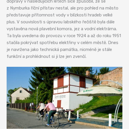
dopravy v následujících letech sice způsobil, že se
z Nymburka říční přístav nestal, ale pro pohled na město
představuje přítomnost vody v blízkosti hradeb velké
plus. V souvislosti s úpravou labského řečiště byla dále
vystavěna nová plavební komora, jez a vodní elektrárna.
Ta byla uvedena do provozu v roce 1924 a až do roku 1951
stačila pokrývat spotřebu elektřiny v celém městě. Dnes
je navržena jako technická památka, nicméně je stále
funkční a prohlédnout si ji lze jen zvenčí.