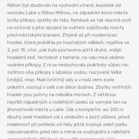
Náhon byl zbudován na východní straně, kousíček od
soutoku Labe s říčkou Mrlinou, na západním konci města
ústily příkopy zpátky do řeky. Nymburk se tak vlastně ocitl
na ostrově a jeho spojení se světem zajišťovaly mosty
před městskými branami. Zřejmě až při modernizaci
hradeb, která proběhla po husitských válkách, nejdříve ve
2. pol. 15. stol., pak byla postavena ještě druhá, vnější
hradební zeď, tentokrát z kamene, na valu mezi oběma
vodními příkopy. Z ní se nedochovalo prakticky vůbec nic,
zatímco oba příkopy s labskou vodou, nazývané Velké
(vnější), resp. Malé (vnitřní) valy a v naší zemi zcela
unikátní, existují v celé své délce dodnes. Zbytky vnitřních
hradeb jsou patrny na několika místech. Z většinou
nepříliš nápadných a rozlehlých úseků se vymyká ten na
jihovýchodě města u Labe. Jde o kompletní, asi 200 m
dlouhý úsek hradební zdi s cimbuřím a šesti věžemi, jehož
malebnost při pohledu od řeky ještě zvyšuje zeleň parku
vybudovaného před ním a mírně se svažujícího k nábřežní