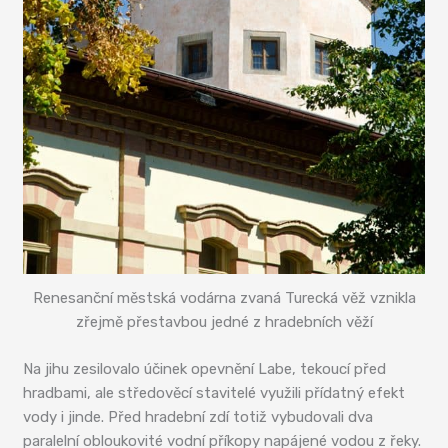
Renesanční městská vodárna zvaná Turecká věž vznikla
zřejmě přestavbou jedné z hradebních věží
Na jihu zesilovalo účinek opevnění Labe, tekoucí před
hradbami, ale středověcí stavitelé využili přídatný efekt
vody i jinde. Před hradební zdí totiž vybudovali dva
paralelní obloukovité vodní příkopy napájené vodou z řeky.