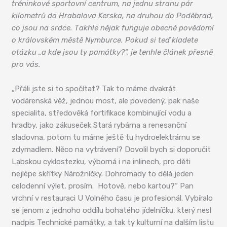
tréninkové sportovní centrum, na jednu stranu pár
kilometrů do Hrabalova Kerska, na druhou do Poděbrad,
co jsou na srdce. Takhle nějak funguje obecné povědomí
o královském městě Nymburce. Pokud si teď kladete
otázku „a kde jsou ty památky?“, je tenhle článek přesně
pro vás.
„Přáli jste si to spočítat? Tak to máme dvakrát
vodárenská věž, jednou most, ale povedený, pak naše
specialita, středověká fortifikace kombinující vodu a
hradby, jako zákuseček Stará rybárna a renesanční
sladovna, potom tu máme ještě tu hydroelektrárnu se
zdymadlem. Něco na vytrávení? Dovolil bych si doporučit
Labskou cyklostezku, výborná i na inlinech, pro děti
nejlépe skřítky Nárožníčky. Dohromady to dělá jeden
celodenní výlet, prosím. Hotově, nebo kartou?“ Pan
vrchní v restauraci U Volného času je profesionál. Vybíralo
se jenom z jednoho oddílu bohatého jídelníčku, který nesl
nadpis Technické památky, a tak ty kulturní na dalším listu