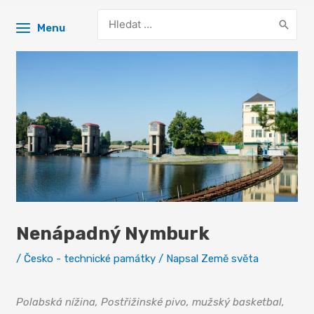
Search
Menu
for:
Nenápadný Nymburk
/
Česko - technické památky
/ Napsal
Země světa
Nymburk
Polabská nížina, Postřižinské pivo, mužský basketbal,