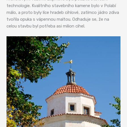
technologie. Kvalitního stavebního kamene bylo v Polabí
málo, a proto byly líce hradeb cihlové, zatímco jádro zdiva
tvořila opuka s vápennou maltou. Odhaduje se, že na
celou stavbu byl potřeba asi milion cihel.