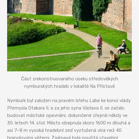
Část zrekonstruovaného úseku středověkých
nymburských hradeb v lokalitě Na Přístavě
Nymburk byl založen na pravém břehu Labe ke konci vlády
Přemysla Otakara II. a za jeho syna Václava II. se začalo
budovat městské opevnění, dokončené zřejmě někdy ve
30. letech 14. stol. Město obepnula skoro 1600 m dlouhá a
asi 7–8 m vysoká hradební zeď vyztužená více než 40
hranolovými věžemi. Zajímavá byla použitá stavební