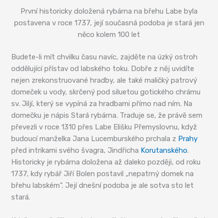
První historicky doložená rybárna na břehu Labe byla
postavena v roce 1737, její současná podoba je stará jen
něco kolem 100 let
Budete-li mít chvilku času navíc, zajděte na úzký ostroh
oddělující přístav od labského toku. Dobře z něj uvidíte
nejen zrekonstruované hradby, ale také maličký patrový
domeček u vody, skrčený pod siluetou gotického chrámu
sv. Jiljí, který se vypíná za hradbami přímo nad ním. Na
domečku je nápis Stará rybárna. Traduje se, že právě sem
převezli v roce 1310 přes Labe Elišku Přemyslovnu, když
budoucí manželka Jana Lucemburského prchala z
Prahy
před intrikami svého švagra, Jindřicha
Korutanského
.
Historicky je rybárna doložena až daleko později, od roku
1737, kdy rybář Jiří Bolen postavil „nepatrný domek na
břehu labském“. Její dnešní podoba je ale sotva sto let
stará.