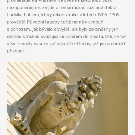
promenádě Na Přístavě. Ve světle malebnosti však
nezapomínejme, že jde o romantickou iluzi architekta
Ludvíka Láblera, který rekonstrukci v letech 1905–1909
prováděl. Původní hradby totiž neměly cimbuří
s ochozem, jak bývalo obvyklé, ale byly zakončeny jen
šikmou stříškou svažující se směrem do města. Stejně tak
věže neměly vysoké zašpičatělé střechy, jež jim architekt
přisoudil.