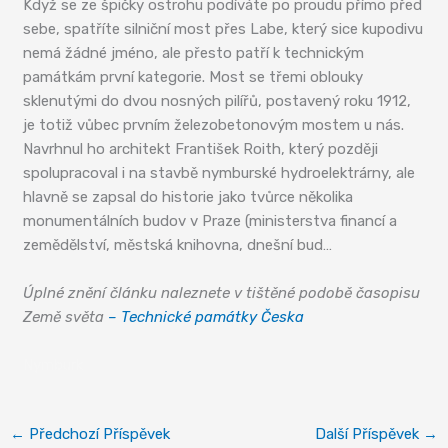
Když se ze špičky ostrohu podíváte po proudu přímo před
sebe, spatříte silniční most přes Labe, který sice kupodivu
nemá žádné jméno, ale přesto patří k technickým
památkám první kategorie. Most se třemi oblouky
sklenutými do dvou nosných pilířů, postavený roku 1912,
je totiž vůbec prvním železobetonovým mostem u nás.
Navrhnul ho architekt František Roith, který později
spolupracoval i na stavbě nymburské hydroelektrárny, ale
hlavně se zapsal do historie jako tvůrce několika
monumentálních budov v Praze (ministerstva financí a
zemědělství, městská knihovna, dnešní bud…
Úplné znění článku naleznete v tištěné podobě časopisu
Země světa
– Technické památky Česka
Nymburk
←
Předchozí Příspěvek
Další Příspěvek
→