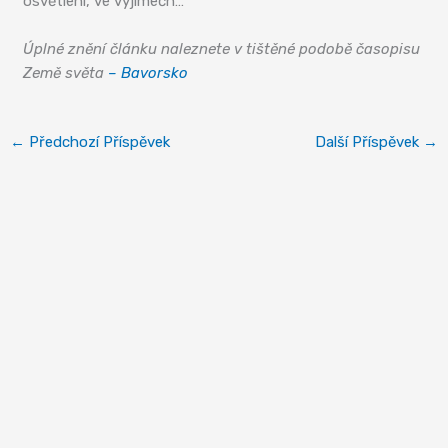
osvětlení, ve výjimečn…
Úplné znění článku naleznete v tištěné podobě časopisu
Země světa
– Bavorsko
←
Předchozí Příspěvek
Další Příspěvek
→