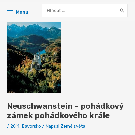
Search
Menu
for:
Neuschwanstein – pohádkový
zámek pohádkového krále
/
2011
,
Bavorsko
/ Napsal
Země světa