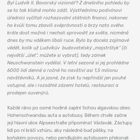
Byl Ludvík II. Bavorský vizionář? Z dnešního pohledu by
se to tak klidně mohlo zdát. Výstřednímu podivínovi
úředníci vyčítali rozhazování státních financí, nakonec
ho kvůli tomu zbavili svéprávnosti a brzy nato svého
krále dost možná i nechali sprovodit ze světa, nicméně
dnes by mu vděkem líbali ruce. Bylo by docela zajímavé
vědět, kolik už Ludvíkův budovatelský „majstrštyk“ (či
největší „úlet“, můžete si vybrat), tedy zámek
Neuschwanstein vydělal. V letní sezoně si jej prohlédne
6000 lidí denně a ročně ho navštíví asi 1,5 milionu
návštěvníků. A je jasné, že zisk tu nepřináší jen pouhé
vstupné, ale i rozsáhlé zázemí hotelů, restaurací a
prodejen suvenýrů.
Každé ráno po osmé hodině zaplní tichou algavskou obec
Hohenschwandau auta a autobusy. Během chvíle začne
její hlavní ulice Alpseestraße připomínat Václavák. Zástupy
lidí po ní kráčí vzhůru, aby následně buď pěšky, na
koňském povozu, nebo pendlujícím autobusem překonali