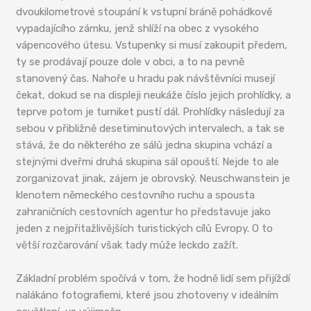
dvoukilometrové stoupání k vstupní bráně pohádkově
vypadajícího zámku, jenž shlíží na obec z vysokého
vápencového útesu. Vstupenky si musí zakoupit předem,
ty se prodávají pouze dole v obci, a to na pevně
stanovený čas. Nahoře u hradu pak návštěvníci musejí
čekat, dokud se na displeji neukáže číslo jejich prohlídky, a
teprve potom je turniket pustí dál. Prohlídky následují za
sebou v přibližně desetiminutových intervalech, a tak se
stává, že do některého ze sálů jedna skupina vchází a
stejnými dveřmi druhá skupina sál opouští. Nejde to ale
zorganizovat jinak, zájem je obrovský. Neuschwanstein je
klenotem německého cestovního ruchu a spousta
zahraničních cestovních agentur ho představuje jako
jeden z nejpřitažlivějších turistických cílů Evropy. O to
větší rozčarování však tady může leckdo zažít.
Základní problém spočívá v tom, že hodně lidí sem přijíždí
nalákáno fotografiemi, které jsou zhotoveny v ideálním