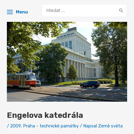
Search
Menu
for:
Engelova katedrála
/
2009
,
Praha - technické památky
/ Napsal
Země světa