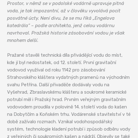
Prostor, v němž se v podolské vodárně upravuje pitná
voda, je tak impozantní, až v člověku vyvolává pocit
posvátné úcty. Není divu, že se mu říká „Engelova
katedrála“ – podle architekta, jenž celou vodárnu
navrhoval. Pražská historie zásobování vodou je však
mnohem delší.
Pražané stavěli technická díla přivádějící vodu do míst,
kde jí byl nedostatek, od 12. století. První gravitační
vodovod využíval od roku 1142 pro zásobování
Strahovského kláštera vydatných pramenů na východním
svahu Petřína. Další přivaděče dodávaly vodu na
Vyšehrad, Zbraslavskému klášteru a soukromé keramické
potrubí měl i Pražský hrad. Prvním veřejným gravitačním
vodovodem proudila v polovině 14. století voda do kašen
na Dobytčím a Koňském trhu. Vodárenské stavitelství v té
době zažívalo rozmach. Vznikal vodohospodářský
systém, technologie kladení potrubí i způsob odběru vody
z veřejných či soukromých kašen a nádrží. Objevily se také