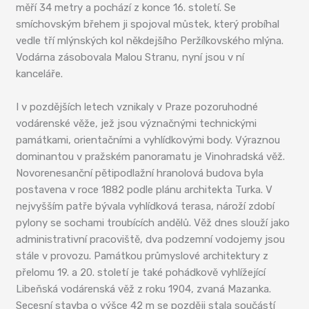
měří 34 metry a pochází z konce 16. století. Se
smíchovským břehem ji spojoval můstek, který probíhal
vedle tří mlýnských kol někdejšího Peržílkovského mlýna.
Vodárna zásobovala Malou Stranu, nyní jsou v ní
kanceláře.
I v pozdějších letech vznikaly v Praze pozoruhodné
vodárenské věže, jež jsou význačnými technickými
památkami, orientačními a vyhlídkovými body. Výraznou
dominantou v pražském panoramatu je Vinohradská věž.
Novorenesanční pětipodlažní hranolová budova byla
postavena v roce 1882 podle plánu architekta Turka. V
nejvyšším patře bývala vyhlídková terasa, nároží zdobí
pylony se sochami troubících andělů. Věž dnes slouží jako
administrativní pracoviště, dva podzemní vodojemy jsou
stále v provozu. Památkou průmyslové architektury z
přelomu 19. a 20. století je také pohádkově vyhlížející
Libeňská vodárenská věž z roku 1904, zvaná Mazanka.
Secesní stavba o výšce 42 m se později stala součástí