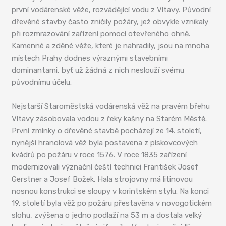
první vodárenské věže, rozvádějící vodu z Vltavy. Původní
dřevěné stavby často zničily požáry, jež obvykle vznikaly
při rozmrazování zařízení pomocí otevřeného ohně.
Kamenné a zděné věže, které je nahradily, jsou na mnoha
místech Prahy dodnes výraznými stavebními
dominantami, byť už žádná z nich neslouží svému
původnímu účelu.
Nejstarší Staroměstská vodárenská věž na pravém břehu
Vltavy zásobovala vodou z řeky kašny na Starém Městě.
První zmínky o dřevěné stavbě pocházejí ze 14. století,
nynější hranolová věž byla postavena z pískovcových
kvádrů po požáru v roce 1576. V roce 1835 zařízení
modernizovali význační čeští technici František Josef
Gerstner a Josef Božek. Hala strojovny má litinovou
nosnou konstrukci se sloupy v korintském stylu. Na konci
19. století byla věž po požáru přestavěna v novogotickém
slohu, zvýšena o jedno podlaží na 53 m a dostala velký