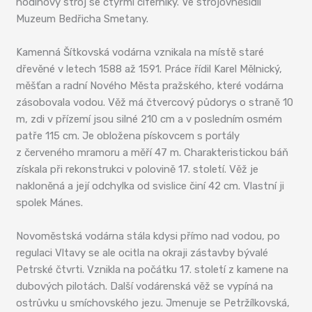
hodinový stroj se čtyřmi ciferníky. Ve strojovněsídlí
Muzeum Bedřicha Smetany.
Kamenná Šítkovská vodárna vznikala na místě staré
dřevěné v letech 1588 až 1591. Práce řídil Karel Mělnický,
měšťan a radní Nového Města pražského, které vodárna
zásobovala vodou. Věž má čtvercový půdorys o straně 10
m, zdi v přízemí jsou silné 210 cm a v posledním osmém
patře 115 cm. Je obložena pískovcem s portály
z červeného mramoru a měří 47 m. Charakteristickou báň
získala při rekonstrukci v polovině 17. století. Věž je
nakloněná a její odchylka od svislice činí 42 cm. Vlastní ji
spolek Mánes.
Novoměstská vodárna stála kdysi přímo nad vodou, po
regulaci Vltavy se ale ocitla na okraji zástavby bývalé
Petrské čtvrti. Vznikla na počátku 17. století z kamene na
dubových pilotách. Další vodárenská věž se vypíná na
ostrůvku u smíchovského jezu. Jmenuje se Petržílkovská,