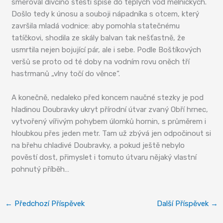
směřoval dívčino štěstí spíše do teplých vod mělnických.
Došlo tedy k únosu a souboji nápadníka s otcem, který
završila mladá vodnice: aby pomohla statečnému
tatíčkovi, shodila ze skály balvan tak nešťastně, že
usmrtila nejen bojující pár, ale i sebe. Podle Boštíkových
veršů se proto od té doby na vodním rovu oněch tří
hastrmanů „vlny točí do věnce“.
A konečně, nedaleko před koncem naučné stezky je pod
hladinou Doubravky ukryt přírodní útvar zvaný Obří hrnec,
vytvořený vířivým pohybem úlomků hornin, s průměrem i
hloubkou přes jeden metr. Tam už zbývá jen odpočinout si
na břehu chladivé Doubravky, a pokud ještě nebylo
pověstí dost, přimyslet i tomuto útvaru nějaký vlastní
pohnutý příběh…
←
Předchozí Příspěvek
Další Příspěvek
→