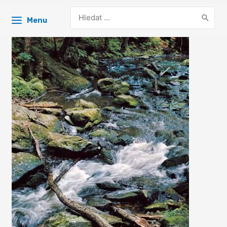
Search
Menu
for: