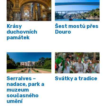
Krásy
Šest mostů přes
duchovních
Douro
památek
Serralves –
Svátky a tradice
nadace, park a
muzeum
současného
umění