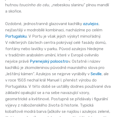
hutnou
toucinho do céu
, „nebeskou slaninu“ plnou mandlí
a skořice.
Ozdobné, jednostranně glazované kachlíky
azulejos
,
nejčastěji v modrobílé kombinaci, nacházíme po celém
Portugalsku
. V Portu je však jejich výskyt mimořádný.
V některých částech centra pokrývají celé fasády domů,
fontány nebo lavičky v parku. Původ azulejos hledejme
v tradičním arabském umění, které v Evropě ovlivnilo
nejvíce právě
Pyrenejský poloostro
v. Ostatně i název
kachlíků je zkomoleninou původně maurského slova pro
„leštěný kámen“. Azulejos se nejprve vyráběly v
Seville
, ale
v roce 1503 nechal král Manuel I. přenést výrobu do
Portugalska. V této době se ustálily dodnes používané dva
základní opakující se a na sebe navazující vzory,
geometrické a květinové. Postupně se přidávaly i figurální
výjevy z náboženského života či historie. Typická
kobaltově modrá barva (ačkoliv se najdou i azulejos zelené,