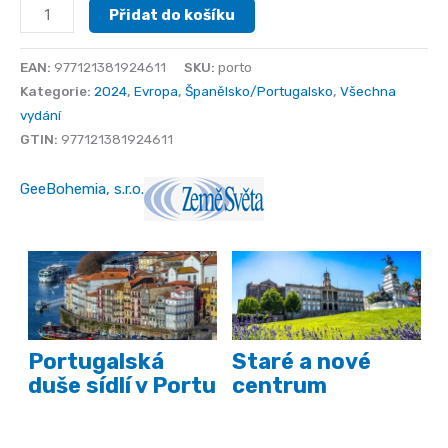
Porto
Přidat do košíku
množství
EAN:
977121381924611
SKU:
porto
Kategorie:
2024
,
Evropa
,
Španělsko/Portugalsko
,
Všechna
vydání
GTIN:
977121381924611
GeeBohemia, s.r.o.
Portugalská
Staré a nové
duše sídlí v Portu
centrum