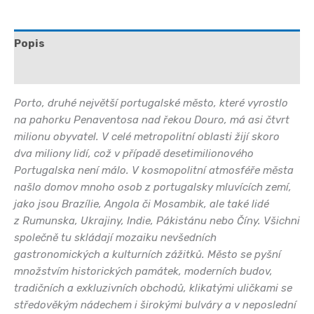
Popis
Další informace
Porto, druhé největší portugalské město, které vyrostlo
na pahorku Penaventosa nad řekou Douro, má asi čtvrt
milionu obyvatel. V celé metropolitní oblasti žijí skoro
dva miliony lidí, což v případě desetimilionového
Portugalska není málo. V kosmopolitní atmosféře města
našlo domov mnoho osob z portugalsky mluvících zemí,
jako jsou Brazílie, Angola či Mosambik, ale také lidé
z Rumunska, Ukrajiny, Indie, Pákistánu nebo Číny. Všichni
společně tu skládají mozaiku nevšedních
gastronomických a kulturních zážitků. Město se pyšní
množstvím historických památek, moderních budov,
tradičních a exkluzivních obchodů, klikatými uličkami se
středověkým nádechem i širokými bulváry a v neposlední