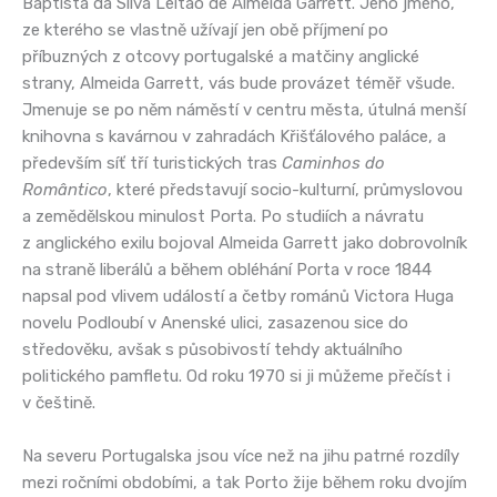
Baptista da Silva Leitão de Almeida Garrett. Jeho jméno,
ze kterého se vlastně užívají jen obě příjmení po
příbuzných z otcovy portugalské a matčiny anglické
strany, Almeida Garrett, vás bude provázet téměř všude.
Jmenuje se po něm náměstí v centru města, útulná menší
knihovna s kavárnou v zahradách Křišťálového paláce, a
především síť tří turistických tras
Caminhos do
Romântico
, které představují socio-kulturní, průmyslovou
a zemědělskou minulost Porta. Po studiích a návratu
z anglického exilu bojoval Almeida Garrett jako dobrovolník
na straně liberálů a během obléhání Porta v roce 1844
napsal pod vlivem událostí a četby románů Victora Huga
novelu Podloubí v Anenské ulici, zasazenou sice do
středověku, avšak s působivostí tehdy aktuálního
politického pamfletu. Od roku 1970 si ji můžeme přečíst i
v češtině.
Na severu Portugalska jsou více než na jihu patrné rozdíly
mezi ročními obdobími, a tak Porto žije během roku dvojím