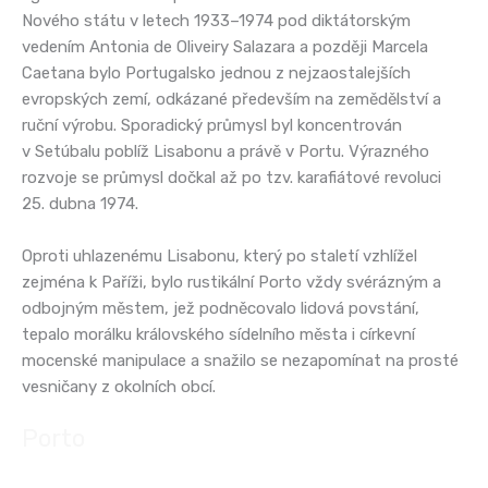
Nového státu v letech 1933–1974 pod diktátorským
vedením Antonia de Oliveiry Salazara a později Marcela
Caetana bylo Portugalsko jednou z nejzaostalejších
evropských zemí, odkázané především na zemědělství a
ruční výrobu. Sporadický průmysl byl koncentrován
v Setúbalu poblíž Lisabonu a právě v Portu. Výrazného
rozvoje se průmysl dočkal až po tzv. karafiátové revoluci
25. dubna 1974.
Oproti uhlazenému Lisabonu, který po staletí vzhlížel
zejména k Paříži, bylo rustikální Porto vždy svérázným a
odbojným městem, jež podněcovalo lidová povstání,
tepalo morálku královského sídelního města i církevní
mocenské manipulace a snažilo se nezapomínat na prosté
vesničany z okolních obcí.
Porto