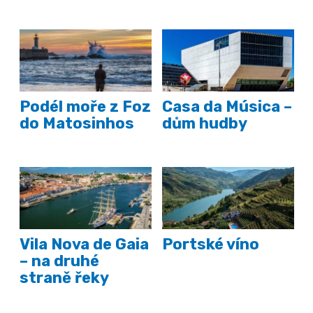
Podél moře z Foz
Casa da Música –
do Matosinhos
dům hudby
Vila Nova de Gaia
Portské víno
– na druhé
straně řeky