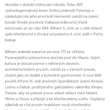
skončila v období stěhování národů. Roku 409
východogermánský kmen Svébů překročil Pyreneje a
následující rok jeho první král Hermerich založil na území
bývalé římské provincie Gallaecia království, které
existovalo až do roku 584. Během 5. stol. se v celé oblasti
ujalo křesťanství a zhruba od poloviny 6. stol. sídlil v Portu
biskup.
Během arabské expanze po roce 711 se většina
Pyrenejského poloostrova dostala pod vliv Maurů. Jejich
kultura je dosud patrná v některých slovech,
architektonických prvcích, odráží se v žánrech poezie,
stejně jako ve sladké a kořeněné gastronomii. V roce 868
pověřil Alfons III., král dnešních španělských území Asturie,
Leónu a Galicie, podřízeného galicijského válečníka Vímaru
Perese, aby se pokusil znovu získat oblast mezi řekami
Minho a Douro a připojit ji ke křesťanskému světu. Úspěšný
válečník se stal prvním hrabětem nově utvořeného