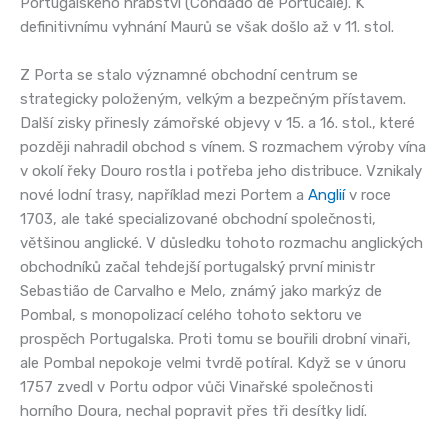
Portugalského hrabství (Condado de Portucale). K
definitivnímu vyhnání Maurů se však došlo až v 11. stol.
Z Porta se stalo významné obchodní centrum se
strategicky položeným, velkým a bezpečným přístavem.
Další zisky přinesly zámořské objevy v 15. a 16. stol., které
později nahradil obchod s vínem. S rozmachem výroby vína
v okolí řeky Douro rostla i potřeba jeho distribuce. Vznikaly
nové lodní trasy, například mezi Portem a
Anglií
v roce
1703, ale také specializované obchodní společnosti,
většinou anglické. V důsledku tohoto rozmachu anglických
obchodníků začal tehdejší portugalský první ministr
Sebastião de Carvalho e Melo, známý jako markýz de
Pombal, s monopolizací celého tohoto sektoru ve
prospěch Portugalska. Proti tomu se bouřili drobní vinaři,
ale Pombal nepokoje velmi tvrdě potíral. Když se v únoru
1757 zvedl v Portu odpor vůči Vinařské společnosti
horního Doura, nechal popravit přes tři desítky lidí.