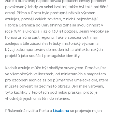
žluté a oranžové) napodobovala populární čínský porcelán
považovaný tehdy za velmi kvalitní, takže byl také patřičně
drahý. Přímo v Portu bylo postupně několik výroben
azulejos, později celých továren, z nichž nejznámější
Fábrica Cerâmica do Carvalhinho zahájila svou činnost v
roce 1841 a ukončila ji až o 130 let později. Jejími výrobky se
honosí značná část regionu. Také v současnosti mají
azulejos stále zásadní estetický i historický význam a
bývají zakomponovány do moderních architektonických
projektů jako součást portugalské identity.
Kachlík azulejo může být skvělým suvenýrem. Prodávají se
ve všemožných velikostech, od miniaturních s magnetem
pro ozdobení lednice až po půlmetrová umělecká díla, která
můžete pověsit na zeď místo obrazu. Jen malé varování,
tyto kachlíky v teplotách pod nulou praskají, proto je
vhodnější jejich umístění do interiéru.
Příslovečná rivalita Porta a
Lisabonu
se projevuje nejen