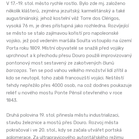
V 17.–19. stol. město rychle rostlo. Bylo zde mj. založeno
několik klášterů, zejména jezuitský, karmelitánský a také
augustiniánský, jehož kostelní věž Torre dos Clérigos,
vysoká 76 m, je dnes přístupná jako rozhledna. Rozvíjející
se město se stalo zajímavou kořistí pro napoleonské
vojsko, jež pod vedením maršála Soulta vstoupilo na území
Porta roku 1809. Místní obyvatelé se snažili před vojáky
uprchnout a k přechodu přesu Douro použili improvizovaný
pontonový most sestavený ze zakotvených člunů
barcaças
. Ten se pod vahou velkého množství lidí zřítil a
kdo se neutopil, toho zabili francouzští vojáci. Neštěstí
tehdy nepřežilo přes 4000 osob, na což dodnes poukazuje
reliéf u nového mostu Ponte Pênsil otevřeného v roce
1843.
Druhá polovina 19. stol. přinesla městu industrializaci,
stavbu železnice a mostů přes Douro. Rozvoj města
pokračoval i ve 20. stol., kdy se začala utvářet portská
aglomerace. Za ultrapravicového autoritářského režimu