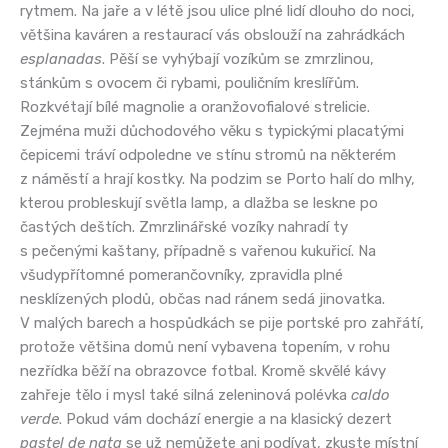
rytmem. Na jaře a v létě jsou ulice plné lidí dlouho do noci,
většina kaváren a restaurací vás obslouží na zahrádkách
esplanadas
. Pěší se vyhýbají vozíkům se zmrzlinou,
stánkům s ovocem či rybami, pouličním kreslířům.
Rozkvétají bílé magnolie a oranžovofialové strelicie.
Zejména muži důchodového věku s typickými placatými
čepicemi tráví odpoledne ve stínu stromů na některém
z náměstí a hrají kostky. Na podzim se Porto halí do mlhy,
kterou probleskují světla lamp, a dlažba se leskne po
častých deštích. Zmrzlinářské vozíky nahradí ty
s pečenými kaštany, případně s vařenou kukuřicí. Na
všudypřítomné pomerančovníky, zpravidla plné
nesklízených plodů, občas nad ránem sedá jinovatka.
V malých barech a hospůdkách se pije portské pro zahřátí,
protože většina domů není vybavena topením, v rohu
nezřídka běží na obrazovce fotbal. Kromě skvělé kávy
zahřeje tělo i mysl také silná zeleninová polévka
caldo
verde
. Pokud vám dochází energie a na klasický dezert
pastel de nata
se už nemůžete ani podívat, zkuste místní