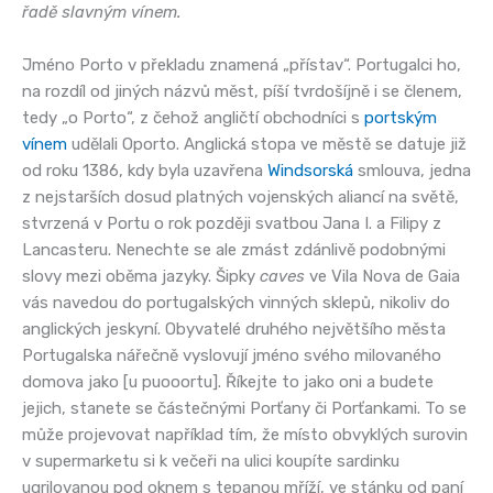
řadě slavným vínem.
Jméno Porto v překladu znamená „přístav“. Portugalci ho,
na rozdíl od jiných názvů měst, píší tvrdošíjně i se členem,
tedy „o Porto“, z čehož angličtí obchodníci s
portským
vínem
udělali Oporto. Anglická stopa ve městě se datuje již
od roku 1386, kdy byla uzavřena
Windsorská
smlouva, jedna
z nejstarších dosud platných vojenských aliancí na světě,
stvrzená v Portu o rok později svatbou Jana I. a Filipy z
Lancasteru. Nenechte se ale zmást zdánlivě podobnými
slovy mezi oběma jazyky. Šipky
caves
ve Vila Nova de Gaia
vás navedou do portugalských vinných sklepů, nikoliv do
anglických jeskyní. Obyvatelé druhého největšího města
Portugalska nářečně vyslovují jméno svého milovaného
domova jako [u puooortu]. Říkejte to jako oni a budete
jejich, stanete se částečnými Porťany či Porťankami. To se
může projevovat například tím, že místo obvyklých surovin
v supermarketu si k večeři na ulici koupíte sardinku
ugrilovanou pod oknem s tepanou mříží, ve stánku od paní