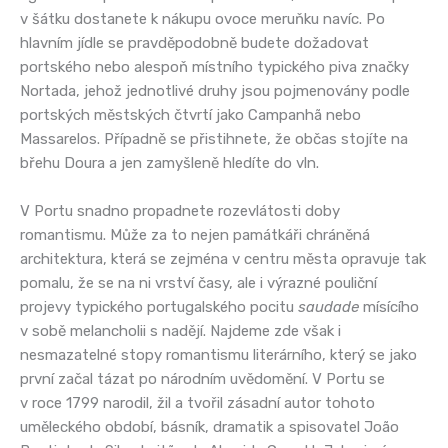
v šátku dostanete k nákupu ovoce meruňku navíc. Po
hlavním jídle se pravděpodobně budete dožadovat
portského nebo alespoň místního typického piva značky
Nortada, jehož jednotlivé druhy jsou pojmenovány podle
portských městských čtvrtí jako Campanhã nebo
Massarelos. Případně se přistihnete, že občas stojíte na
břehu Doura a jen zamyšleně hledíte do vln.
V Portu snadno propadnete rozevlátosti doby
romantismu. Může za to nejen památkáři chráněná
architektura, která se zejména v centru města opravuje tak
pomalu, že se na ni vrství časy, ale i výrazné pouliční
projevy typického portugalského pocitu
saudade
mísícího
v sobě melancholii s nadějí. Najdeme zde však i
nesmazatelné stopy romantismu literárního, který se jako
první začal tázat po národním uvědomění. V Portu se
v roce 1799 narodil, žil a tvořil zásadní autor tohoto
uměleckého období, básník, dramatik a spisovatel João