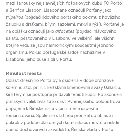
mezi fanoušky nejslavnějších fotbalových klubů FC Porto
a Benfica Lisabon. Lisaboňané označují Porťany jako
tripeiros
(pojídači lidového portského pokrmu z hovězího
žaludku s dršťkami, bílými fazolemi, mrkví a rýží), Porťané je
na oplátku označují jako
alfacetes
(pojídači hlávkového
salátu, pěstovaného v Lisabonu ve velkém), ale všichni
stejně vědí, že jsou harmonickými součástmi jednoho
organismu. Pokud portugalské srdce nacházíme v
Lisabonu, jeho duše sídlí v Portu.
Minulost města
Oblast dnešního Porta byla osídlena v době bronzové
kolem 8. stol. př. n. l. keltskými kmenovými svazy Gallaiciů,
ke kterým se postupně přidávali féničtí kupci. Po skončení
punských válek byla tato část Pyrenejského poloostrova
připojena k Římské říši a více či méně úspěšně
romanizována. Společně s latinou pronikal do oblasti i
pokrok v podobě dlážděných komunikací, mostů a někde
dosud dochovaných akvaduktů. Římská vláda v Portu