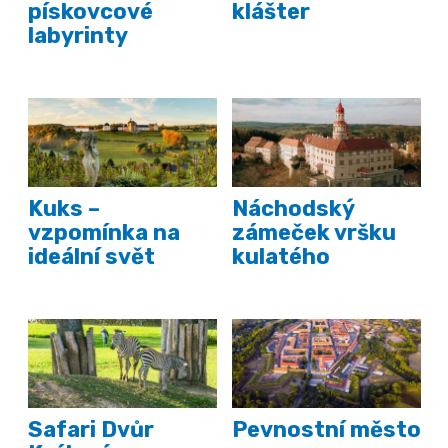
pískovcové
klášter
labyrinty
Kuks –
Náchodský
vzpomínka na
zámeček vršku
ideální svět
kulatého
Safari Dvůr
Pevnostní město