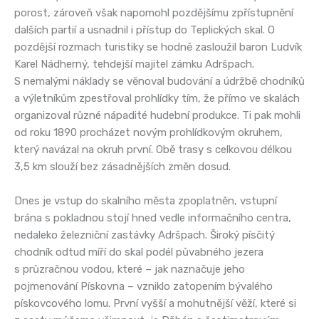
porost, zároveň však napomohl pozdějšímu zpřístupnění
dalších partií a usnadnil i přístup do Teplických skal. O
pozdější rozmach turistiky se hodně zasloužil baron Ludvík
Karel Nádherný, tehdejší majitel zámku Adršpach.
S nemalými náklady se věnoval budování a údržbě chodníků
a výletníkům zpestřoval prohlídky tím, že přímo ve skalách
organizoval různé nápadité hudební produkce. Ti pak mohli
od roku 1890 procházet novým prohlídkovým okruhem,
který navázal na okruh první. Obě trasy s celkovou délkou
3,5 km slouží bez zásadnějších změn dosud.
Dnes je vstup do skalního města zpoplatněn, vstupní
brána s pokladnou stojí hned vedle informačního centra,
nedaleko železniční zastávky Adršpach. Široký písčitý
chodník odtud míří do skal podél půvabného jezera
s průzračnou vodou, které – jak naznačuje jeho
pojmenování Pískovna – vzniklo zatopením bývalého
pískovcového lomu. První vyšší a mohutnější věží, které si