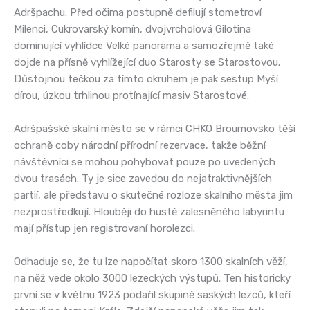
Adršpachu. Před očima postupně defilují stometroví
Milenci, Cukrovarský komín, dvojvrcholová Gilotina
dominující vyhlídce Velké panorama a samozřejmě také
dojde na přísně vyhlížející duo Starosty se Starostovou.
Důstojnou tečkou za tímto okruhem je pak sestup Myší
dírou, úzkou trhlinou protínající masiv Starostové.
Adršpašské skalní město se v rámci CHKO Broumovsko těší
ochraně coby národní přírodní rezervace, takže běžní
návštěvníci se mohou pohybovat pouze po uvedených
dvou trasách. Ty je sice zavedou do nejatraktivnějších
partií, ale představu o skutečné rozloze skalního města jim
nezprostředkují. Hlouběji do hustě zalesněného labyrintu
mají přístup jen registrovaní horolezci.
Odhaduje se, že tu lze napočítat skoro 1300 skalních věží,
na něž vede okolo 3000 lezeckých výstupů. Ten historicky
první se v květnu 1923 podařil skupině saských lezců, kteří