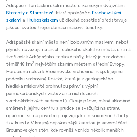
Adršpach, fantaskní skalní město s ikonickým dvojvěžím
Starosty a Starostové
, které společně s
Prachovskými
skalami
a
Hruboskalskem
už dlouhá desetiletí představuje
jakousi svatou trojici domácí masové turistiky.
Adršpašské skalní město není izolovaným masivem, neboť
plynule navazuje na areál Teplického skalního města, s nímž
tvoří celek Adršpašsko-teplické skály, který je s rozlohou
2
téměř 18 km
největším skalním městem střední Evropy.
Horopisně náleží k Broumovské vrchovině, resp. k jejímu
podcelku vrchovině Polické, která je z geologického
hlediska miskovitě prohnutou pánví s výplní
permokarbonských vrstev a na nich ležících
svrchněkřídových sedimentů. Okraje pánve, mírně ukloněné
směrem k jejímu centru a prudce se svažující na stranu
opačnou, se na povrchu projevují jako nesouměrné hřbety,
tzv. kuesty. V krajině nejvýraznější kuestou je severní část
Broumovských stěn, kde rovněž vzniklo několik menších