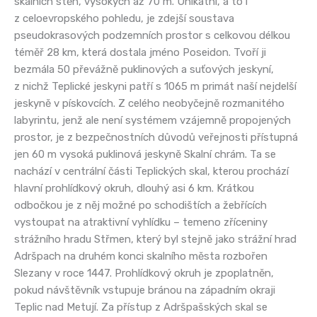
skalních stěn, vysokých až 70 m. Unikátní, a to i
z celoevropského pohledu, je zdejší soustava
pseudokrasových podzemních prostor s celkovou délkou
téměř 28 km, která dostala jméno Poseidon. Tvoří ji
bezmála 50 převážně puklinových a suťových jeskyní,
z nichž Teplické jeskyni patří s 1065 m primát naší nejdelší
jeskyně v pískovcích. Z celého neobyčejně rozmanitého
labyrintu, jenž ale není systémem vzájemně propojených
prostor, je z bezpečnostních důvodů veřejnosti přístupná
jen 60 m vysoká puklinová jeskyně Skalní chrám. Ta se
nachází v centrální části Teplických skal, kterou prochází
hlavní prohlídkový okruh, dlouhý asi 6 km. Krátkou
odbočkou je z něj možné po schodištích a žebřících
vystoupat na atraktivní vyhlídku – temeno zříceniny
strážního hradu Střmen, který byl stejně jako strážní hrad
Adršpach na druhém konci skalního města rozbořen
Slezany v roce 1447. Prohlídkový okruh je zpoplatněn,
pokud návštěvník vstupuje bránou na západním okraji
Teplic nad Metují. Za přístup z Adršpašských skal se