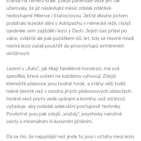
stanuli na temeni Krále. Zdejší panenské věže jim tak
učarovaly, že již následující měsíc zdolali zdánlivě
nedostupné Milence i Starostovou. Ještě dlouho potom
probíhalo lezecké dění v Adršpachu v německé režii, i když
ojediněle sem zajížděli i lezci z Čech. Jejich čas přišel po
válce, zvláště ale pak počátkem 60. let, kdy se hlavně mladí
místní lezci začali pouštět do prvovýstupů extrémních
obtížností.
Lezení v „Ádru“, jak říkají familiérně horolezci, má svá
specifika, která ovšem ne každému vyhovují. Zdejší
křemičité pískovce jsou hodně tvrdé, a stěny věží tudíž
méně členité než v mnoha jiných pískovcových oblastech.
Hodně cest proto vede spárami a komíny, což od lezců
vyžaduje, aby ovládali adekvátní postupové techniky.
Pověstné jsou pak zdejší „vraždy“, psychicky náročné
cesty s minimálním či iluzorním jištěním.
Dá se říci, že napjatější než jinde tu jsou i vztahy mezi lezci