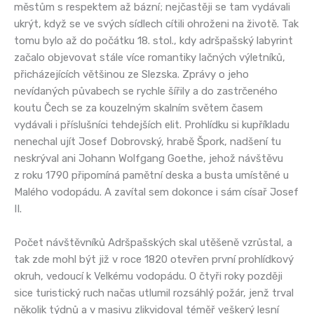
městům s respektem až bázní; nejčastěji se tam vydávali
ukrýt, když se ve svých sídlech cítili ohroženi na životě. Tak
tomu bylo až do počátku 18. stol., kdy adršpašský labyrint
začalo objevovat stále více romantiky lačných výletníků,
přicházejících většinou ze Slezska. Zprávy o jeho
nevídaných půvabech se rychle šířily a do zastrčeného
koutu Čech se za kouzelným skalním světem časem
vydávali i příslušníci tehdejších elit. Prohlídku si kupříkladu
nenechal ujít Josef Dobrovský, hrabě Špork, nadšení tu
neskrýval ani Johann Wolfgang Goethe, jehož návštěvu
z roku 1790 připomíná pamětní deska a busta umístěné u
Malého vodopádu. A zavítal sem dokonce i sám císař Josef
II.
Počet návštěvníků Adršpašských skal utěšeně vzrůstal, a
tak zde mohl být již v roce 1820 otevřen první prohlídkový
okruh, vedoucí k Velkému vodopádu. O čtyři roky později
sice turistický ruch načas utlumil rozsáhlý požár, jenž trval
několik týdnů a v masivu zlikvidoval téměř veškerý lesní