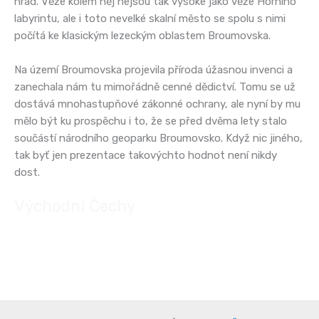
hrad. Věže kolem něj nejsou tak vysoké jako věže Horního
labyrintu, ale i toto nevelké skalní město se spolu s nimi
počítá ke klasickým lezeckým oblastem Broumovska.
Na území Broumovska projevila příroda úžasnou invenci a
zanechala nám tu mimořádně cenné dědictví. Tomu se už
dostává mnohastupňové zákonné ochrany, ale nyní by mu
mělo být ku prospěchu i to, že se před dvěma lety stalo
součástí národního geoparku Broumovsko. Když nic jiného,
tak byť jen prezentace takovýchto hodnot není nikdy
dost.
Východní Čechy