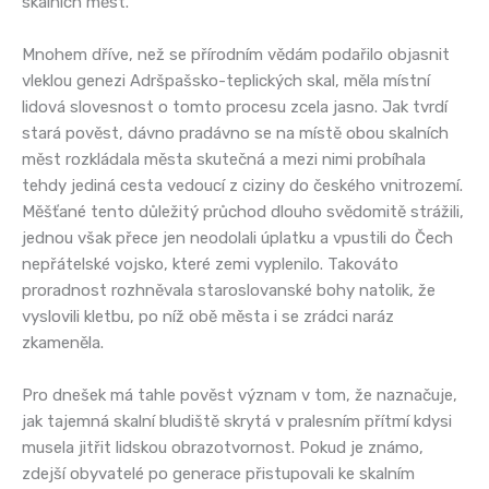
skalních měst.
Mnohem dříve, než se přírodním vědám podařilo objasnit
vleklou genezi Adršpašsko-teplických skal, měla místní
lidová slovesnost o tomto procesu zcela jasno. Jak tvrdí
stará pověst, dávno pradávno se na místě obou skalních
měst rozkládala města skutečná a mezi nimi probíhala
tehdy jediná cesta vedoucí z ciziny do českého vnitrozemí.
Měšťané tento důležitý průchod dlouho svědomitě strážili,
jednou však přece jen neodolali úplatku a vpustili do Čech
nepřátelské vojsko, které zemi vyplenilo. Takováto
proradnost rozhněvala staroslovanské bohy natolik, že
vyslovili kletbu, po níž obě města i se zrádci naráz
zkameněla.
Pro dnešek má tahle pověst význam v tom, že naznačuje,
jak tajemná skalní bludiště skrytá v pralesním přítmí kdysi
musela jitřit lidskou obrazotvornost. Pokud je známo,
zdejší obyvatelé po generace přistupovali ke skalním