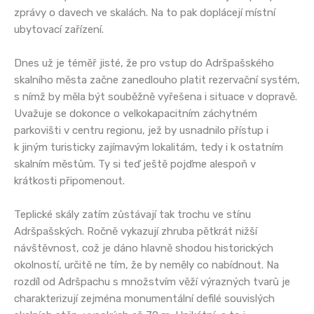
zprávy o davech ve skalách. Na to pak doplácejí místní
ubytovací zařízení.
Dnes už je téměř jisté, že pro vstup do Adršpašského
skalního města začne zanedlouho platit rezervační systém,
s nímž by měla být souběžně vyřešena i situace v dopravě.
Uvažuje se dokonce o velkokapacitním záchytném
parkovišti v centru regionu, jež by usnadnilo přístup i
k jiným turisticky zajímavým lokalitám, tedy i k ostatním
skalním městům. Ty si teď ještě pojďme alespoň v
krátkosti připomenout.
Teplické skály zatím zůstávají tak trochu ve stínu
Adršpašských. Ročně vykazují zhruba pětkrát nižší
návštěvnost, což je dáno hlavně shodou historických
okolností, určitě ne tím, že by neměly co nabídnout. Na
rozdíl od Adršpachu s množstvím věží výrazných tvarů je
charakterizují zejména monumentální defilé souvislých