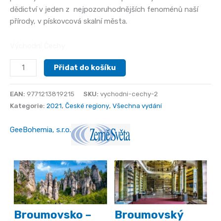
dědictví v jeden z nejpozoruhodnějších fenoménů naší
přírody, v pískovcová skalní města.
Východní Čechy
Východní
Přidat do košíku
Čechy
množství
EAN:
9771213819215
SKU:
vychodni-cechy-2
Kategorie:
2021
,
České regiony
,
Všechna vydání
GeeBohemia, s.r.o.
Broumovsko –
Broumovský