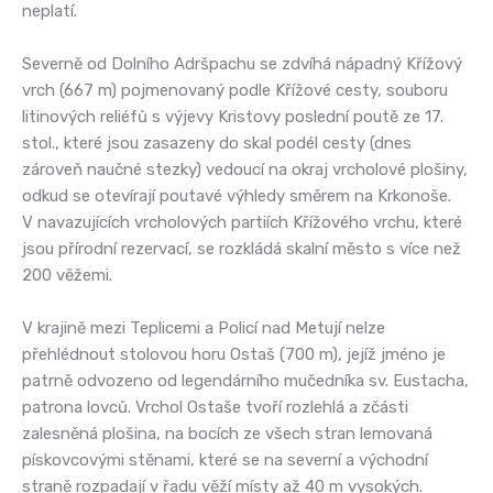
neplatí.
Severně od Dolního Adršpachu se zdvíhá nápadný Křížový
vrch (667 m) pojmenovaný podle Křížové cesty, souboru
litinových reliéfů s výjevy Kristovy poslední poutě ze 17.
stol., které jsou zasazeny do skal podél cesty (dnes
zároveň naučné stezky) vedoucí na okraj vrcholové plošiny,
odkud se otevírají poutavé výhledy směrem na Krkonoše.
V navazujících vrcholových partiích Křížového vrchu, které
jsou přírodní rezervací, se rozkládá skalní město s více než
200 věžemi.
V krajině mezi Teplicemi a Policí nad Metují nelze
přehlédnout stolovou horu Ostaš (700 m), jejíž jméno je
patrně odvozeno od legendárního mučedníka sv. Eustacha,
patrona lovců. Vrchol Ostaše tvoří rozlehlá a zčásti
zalesněná plošina, na bocích ze všech stran lemovaná
pískovcovými stěnami, které se na severní a východní
straně rozpadají v řadu věží místy až 40 m vysokých.