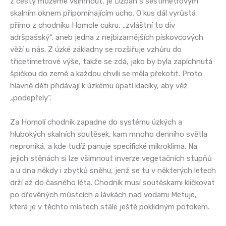
z cesty můžeme všimnout, je Džbán s šestimetrovým
skalním oknem připomínajícím ucho. O kus dál vyrůstá
přímo z chodníku Homole cukru, „zvláštní to div
adršpašský“, aneb jedna z nejbizarnějších pískovcových
věží u nás. Z úzké základny se rozšiřuje vzhůru do
třicetimetrové výše, takže se zdá, jako by byla zapíchnutá
špičkou do země a každou chvíli se měla překotit. Proto
hlavně děti přidávají k úzkému úpatí klacíky, aby věž
„podepřely“.
Za Homolí chodník zapadne do systému úzkých a
hlubokých skalních soutěsek, kam mnoho denního světla
neproniká, a kde tudíž panuje specifické mikroklima. Na
jejich stěnách si lze všimnout inverze vegetačních stupňů
a u dna někdy i zbytků sněhu, jenž se tu v některých letech
drží až do časného léta. Chodník musí soutěskami kličkovat
po dřevěných můstcích a lávkách nad vodami Metuje,
která je v těchto místech stále ještě poklidným potokem.