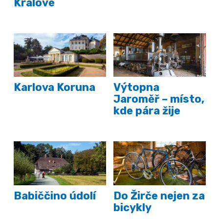
Králové
Karlova Koruna
Výtopna
Jaroměř – místo,
kde pára žije
Babiččino údolí
Do Žirče nejen za
bicykly