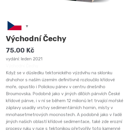
Východní Čechy
75.00
Kč
vydání: leden 2021
Východní Čechy
Když se v důsledku tektonického výzdvihu na sklonku
druhohor s naším územím definitivně rozloučilo křídové
moře, opustilo i Polickou pánev v centru dnešního
Broumovska. Podobně jako v jiných dílčích pánvích České
křídové pánve, i v ní se během 12 milionů let trvající mořské
záplavy usadily vrstvy sedimentárních hornin, místy v
mnohasetmetrových mocnostech. A podobně jako v řadě
jiných našich oblastí křídové sedimentace, také zde erozní
procesy ruku v ruce s tektonikou přetvořily toto kamenné