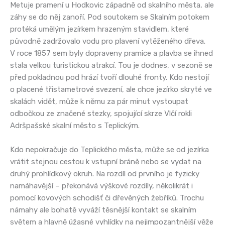
Metuje pramení u Hodkovic západně od skalního města, ale
záhy se do něj zanoří. Pod soutokem se Skalním potokem
protéká umělým jezírkem hrazeným stavidlem, které
původně zadržovalo vodu pro plavení vytěženého dřeva.
V roce 1857 sem byly dopraveny pramice a plavba se ihned
stala velkou turistickou atrakcí. Tou je dodnes, v sezoně se
před pokladnou pod hrází tvoří dlouhé fronty. Kdo nestojí
o placené třistametrové svezení, ale chce jezírko skryté ve
skalách vidět, může k němu za pár minut vystoupat
odbočkou ze značené stezky, spojující skrze Vlčí rokli
Adršpašské skalní město s Teplickým.
Kdo nepokračuje do Teplického města, může se od jezírka
vrátit stejnou cestou k vstupní bráně nebo se vydat na
druhý prohlídkový okruh. Na rozdíl od prvního je fyzicky
namáhavější – překonává výškové rozdíly, několikrát i
pomocí kovových schodišť či dřevěných žebříků. Trochu
námahy ale bohatě vyváží těsnější kontakt se skalním
světem a hlavně úžasné vyhlídky na nejimpozantnější věže