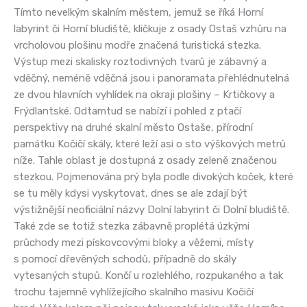
Tímto nevelkým skalním městem, jemuž se říká Horní
labyrint či Horní bludiště, kličkuje z osady Ostaš vzhůru na
vrcholovou plošinu modře značená turistická stezka.
Výstup mezi skalisky roztodivných tvarů je zábavný a
vděčný, neméně vděčná jsou i panoramata přehlédnutelná
ze dvou hlavních vyhlídek na okraji plošiny – Krtičkovy a
Frýdlantské. Odtamtud se nabízí i pohled z ptačí
perspektivy na druhé skalní město Ostaše, přírodní
památku Kočičí skály, které leží asi o sto výškových metrů
níže. Tahle oblast je dostupná z osady zeleně značenou
stezkou. Pojmenována prý byla podle divokých koček, které
se tu měly kdysi vyskytovat, dnes se ale zdají být
výstižnější neoficiální názvy Dolní labyrint či Dolní bludiště.
Také zde se totiž stezka zábavně proplétá úzkými
průchody mezi pískovcovými bloky a věžemi, místy
s pomocí dřevěných schodů, případně do skály
vytesaných stupů. Končí u rozlehlého, rozpukaného a tak
trochu tajemně vyhlížejícího skalního masivu Kočičí