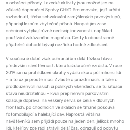
a ochránci přírody. Lezecké aktivity jsou možné jen na
základě doporučení Správy CHKO Broumovsko, jejíž určitá
rozhodnutí, třeba schvalování zamýšlených prvovýstupů,
připadají lezcům zbytečně přísná. Naopak jim zase
ochránci vytýkají různé nedisciplinovanosti, například
používání zakázaného magnézia. Cesty k oboustranně
přijatelné dohodě bývají nezřídka hodně zdlouhavé.
V současné době však ochranářům dělá těžkou hlavu
především návštěvnost, která každoročně vzrůstá. V roce
2019 se na prohlídkové okruhy vydalo skoro půl milionu lidí
– a to už je prostě moc. Zvláště o prázdninách, a také o
prodloužených našich či polských víkendech, se tu situace
stává neudržitelnou – kvůli přeplněným parkovištím
kolabuje doprava, na veškerý servis se čeká v dlouhých
frontách, po chodnících ve skalách se trhaně posouvá
fotomobilující a halekající dav. Naprostá většina
návštěvníků sem přijíždí pouze na jeden den, jelikož mnoho
lidí, kteří by zde rádi strávili delší čas, odrazují od pobytu