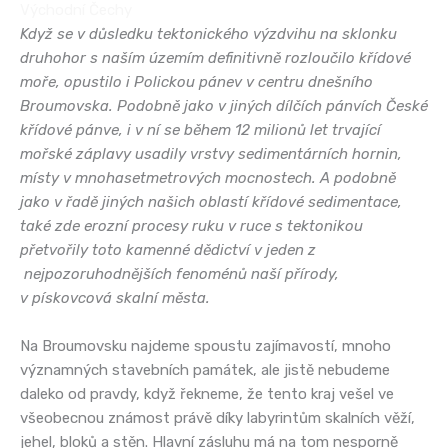
Východní Čechy
Když se v důsledku tektonického výzdvihu na sklonku
druhohor s naším územím definitivně rozloučilo křídové
moře, opustilo i Polickou pánev v centru dnešního
Broumovska. Podobně jako v jiných dílčích pánvích České
křídové pánve, i v ní se během 12 milionů let trvající
mořské záplavy usadily vrstvy sedimentárních hornin,
místy v mnohasetmetrových mocnostech. A podobně
jako v řadě jiných našich oblastí křídové sedimentace,
také zde erozní procesy ruku v ruce s tektonikou
přetvořily toto kamenné dědictví v jeden z
nejpozoruhodnějších fenoménů naší přírody,
v pískovcová skalní města.
Na Broumovsku najdeme spoustu zajímavostí, mnoho
významných stavebních památek, ale jistě nebudeme
daleko od pravdy, když řekneme, že tento kraj vešel ve
všeobecnou známost právě díky labyrintům skalních věží,
jehel, bloků a stěn. Hlavní zásluhu má na tom nesporně