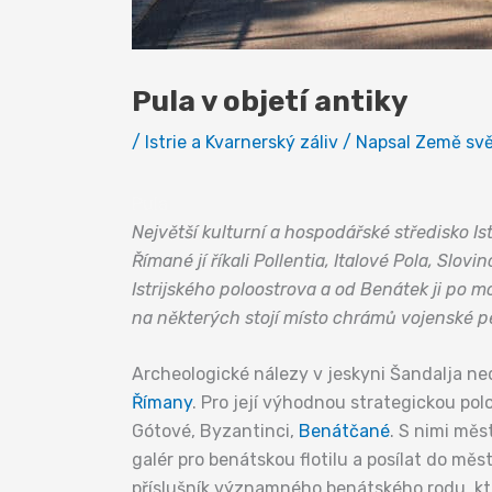
Pula v objetí antiky
/
Istrie a Kvarnerský záliv
/ Napsal
Země sv
Pula
Největší kulturní a hospodářské středisko Is
Římané jí říkali Pollentia, Italové Pola, Slovi
Istrijského poloostrova a od Benátek ji po 
na některých stojí místo chrámů vojenské p
Archeologické nálezy v jeskyni Šandalja neda
Římany
. Pro její výhodnou strategickou po
Gótové, Byzantinci,
Benátčané
. S nimi měs
galér pro benátskou flotilu a posílat do měs
příslušník významného benátského rodu, kter