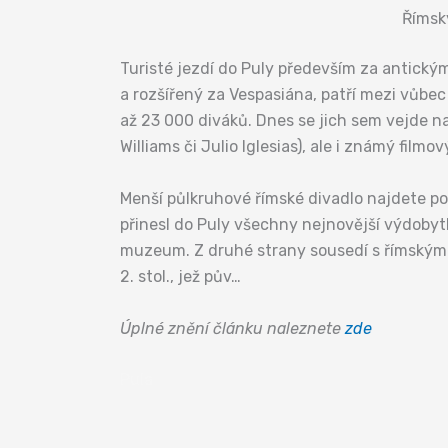
Římsk
Turisté jezdí do Puly především za antický
a rozšířený za Vespasiána, patří mezi vůbec 
až 23 000 diváků. Dnes se jich sem vejde na 
Williams či Julio Iglesias), ale i známý film
Menší půlkruhové římské divadlo najdete po
přinesl do Puly všechny nejnovější výdobytk
muzeum. Z druhé strany sousedí s římským 
2. stol., jež pův…
Úplné znění článku naleznete
zde
Pula