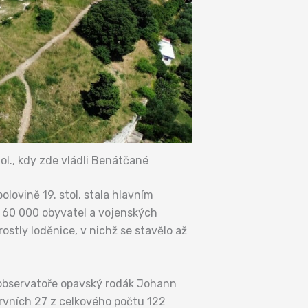
ol., kdy zde vládli Benátčané
lovině 19. stol. stala hlavním
 60 000 obyvatel a vojenských
ostly loděnice, v nichž se stavělo až
í observatoře opavský rodák Johann
Prvních 27 z celkového počtu 122