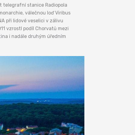
at telegrafní stanice Radiopola
monarchie, válečnou loď Viribus
 při lidové veselici v zálivu
11 vzrostl podíl Chorvatů mezi
lština i nadále druhým úředním