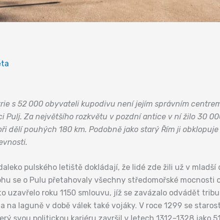
ěta
trie s 52 000 obyvateli kupodivu není jejím správním centrem
nci Pulj. Za největšího rozkvětu v pozdní antice v ní žilo 30 00
moři dělí pouhých 180 km. Podobně jako starý Řím ji obklopu
evnosti.
leko pulského letiště dokládají, že lidé zde žili už v mladší
lohu se o Pulu přetahovaly všechny středomořské mocnosti 
to uzavřelo roku 1150 smlouvu, jíž se zavázalo odvádět tribu
ta na laguně v době válek také vojáky. V roce 1299 se staros
ý svou politickou kariéru završil v letech 1312–1328 jako 5