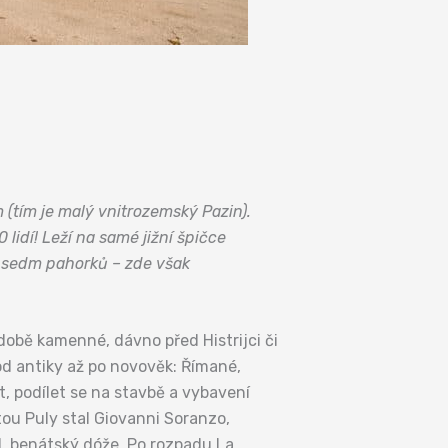
 (tím je malý vnitrozemský Pazin).
0 lidí! Leží na samé jižní špičce
je sedm pahorků – zde však
 době kamenné, dávno před Histrijci či
od antiky až po novověk: Římané,
t, podílet se na stavbě a vybavení
tou Puly stal Giovanni Soranzo,
1. benátský dóže. Po rozpadu La