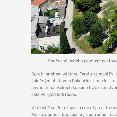
Současná podoba pevnosti postavené 
Oproti mnohem většímu Terstu se malá Pula s
válečným přístavem Rakousko-Uherska – odt
pevností na okolních kopcích bylo osmadvacet
šest velkých lodí ročně.
V té době se Pula zapsala i do dějin astro
Palisa, dodnes nejúspěšnější astronom na sv