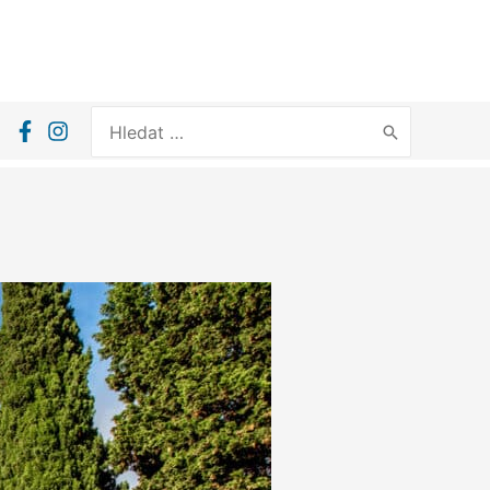
Search
for: