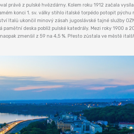
roval právě z pulské hvězdárny. Kolem roku 1912 začala vysíl
ém konci 1. sv. války stihlo italské torpédo potopit pýchu 
tví Italů ukončil minový zásah jugoslávské tajné služby OZNA
 pamětní deska poblíž pulské katedrály. Mezi roky 1900 a 20
se naopak zmenšil z 59 na 4,5 %. Přesto zůstala ve městě ita