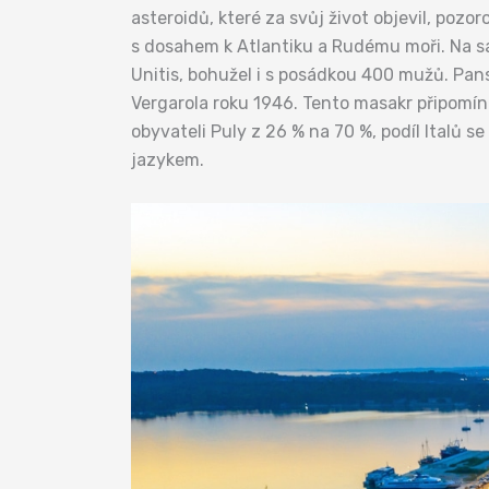
asteroidů, které za svůj život objevil, pozo
s dosahem k Atlantiku a Rudému moři. Na sam
Unitis, bohužel i s posádkou 400 mužů. Pans
Vergarola roku 1946. Tento masakr připomíná
obyvateli Puly z 26 % na 70 %, podíl Italů 
jazykem.