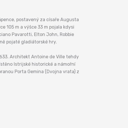
vápence, postavený za císaře Augusta
ířce 105 m a výšce 33 m pojala kdysi
uciano Pavarotti, Elton John, Robbie
rně pojaté gladiátorské hry.
33. Architekt Antoine de Ville tehdy
těno Istrijské historické a námořní
ranou Porta Gemina (Dvojna vrata) z