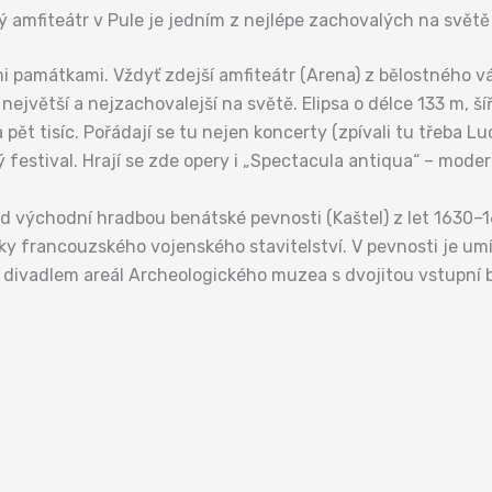
ý amfiteátr v Pule je jedním z nejlépe zachovalých na světě
mi památkami. Vždyť zdejší amfiteátr (Arena) z bělostného 
největší a nejzachovalejší na světě. Elipsa o délce 133 m, š
pět tisíc. Pořádají se tu nejen koncerty (zpívali tu třeba L
ový festival. Hrají se zde opery i „Spectacula antiqua“ – mode
d východní hradbou benátské pevnosti (Kaštel) z let 1630–16
y francouzského vojenského stavitelství. V pevnosti je umís
divadlem areál Archeologického muzea s dvojitou vstupní b