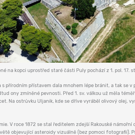
na kopci uprostřed staré části Puly pochází z 1. pol. 17. st
 přírodním přístavem dala mnohem lépe bránit, a tak se v po
ud ony zmíněné pevnosti. Před 1. sv. válkou už měla téměř
. Na ostrůvku Uljanik, kde se dříve vyráběl olivový olej, vyr
nomie. V roce 1872 se stal ředitelem zdejší Rakouské námořn
ětě objevující asteroidy vizuálně (bez pomoci fotografií). 