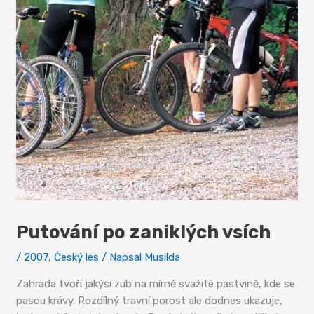
Putování po zaniklých vsích
/
2007
,
Český les
/ Napsal
Musilda
Zahrada tvoří jakýsi zub na mírně svažité pastvině, kde se
pasou krávy. Rozdílný travní porost ale dodnes ukazuje,