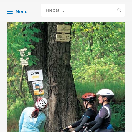
Search
Menu
for: