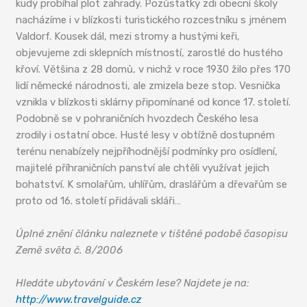
kudy probíhal plot zahrady. Pozůstatky zdi obecní školy
nacházíme i v blízkosti turistického rozcestníku s jménem
Valdorf. Kousek dál, mezi stromy a hustými keři,
objevujeme zdi sklepních místností, zarostlé do hustého
křoví. Většina z 28 domů, v nichž v roce 1930 žilo přes 170
lidí německé národnosti, ale zmizela beze stop. Vesnička
vznikla v blízkosti sklárny připomínané od konce 17. století.
Podobně se v pohraničních hvozdech Českého lesa
zrodily i ostatní obce. Husté lesy v obtížně dostupném
terénu nenabízely nejpříhodnější podmínky pro osídlení,
majitelé příhraničních panství ale chtěli využívat jejich
bohatství. K smolařům, uhlířům, draslářům a dřevařům se
proto od 16. století přidávali skláři…
Úplné znění článku naleznete v tištěné podobě časopisu
Země světa č. 8/2006
Hledáte ubytování v Českém lese? Najdete je na:
http://www.travelguide.cz