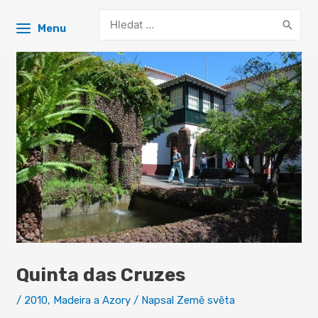
Search
Menu
for:
Quinta das Cruzes
/
2010
,
Madeira a Azory
/ Napsal
Země světa