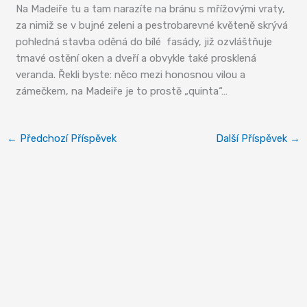
Na Madeiře tu a tam narazíte na bránu s mřížovými vraty,
za nimiž se v bujné zeleni a pestrobarevné květeně skrývá
pohledná stavba oděná do bílé fasády, již ozvláštňuje
tmavé ostění oken a dveří a obvykle také prosklená
veranda. Řekli byste: něco mezi honosnou vilou a
zámečkem, na Madeiře je to prostě „quinta“…
←
Předchozí Příspěvek
Další Příspěvek
→