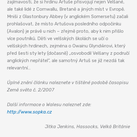
zajímavosti, že si hrdinu Artuše přisvojují nejen Velšané,
ale také lidé z Cornwallu, Bretaně a jiných míst v Evropě.
Mniši z Glastonbury Abbey (v anglickém Somersetu) začali
prohlašovat, že místo Artušova posledního odpočinku
(Avalon) je právě u nich – zřejmě proto, aby k nim přišlo
více poutníků. Děti ve velšských školách se učí o
velšských hrdinech, zejména o Owainu Glyndŵrovi, který
před šesti sty lety (dočasně) „osvobodil Velšany z područí
anglických nepřátel“, ale samotný Artuš se již nezdá tak
relevantní…
Úplné znění článku naleznete v tištěné podobě časopisu
Země světa č. 2/2007
Další informace o Walesu naleznet zde:
http://www.sopka.cz
Jitka Jenkins, Hassocks, Velká Británie