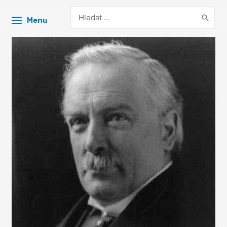
Search
Menu
for: