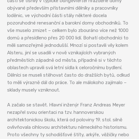
části se tísnily v typické
Gängeviertel
hrázděné domy
obývané především přístavními dělníky a pracovníky
loděnic, ve východní části stály některé docela
pozoruhodné renesanční a barokní domy obchodníků. To
vše muselo zmizet – celkem bylo zbouráno více než 1000
domů a přesídleno přes 20 000 lidí. Bohatí obchodníci to
měli samozřejmě jednodušší. Mnozí si postavili vily kolem
Alsteru, jiní se usadili v nově vznikajících vybraných
předměstích západně od města, případně si v těchto
oblastech upravili svá letní sídla k celoročnímu bydlení.
Dělníci se museli stěhovat často do dražších bytů, odkud
to měli výrazně dál do práce. To ale málokoho zajímalo –
sklady musely vzniknout.
A začalo se stavět. Hlavní inženýr Franz Andreas Meyer
nezapřel svou orientaci na tzv. hannoverskou
architektonickou školu, která od poloviny 19. stol. silně
ovlivňovala cihlovou architekturu německého historismu.
Proto všechny ty schodišťové štíty, arkýře, věžičky nebo