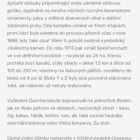
špičaté oblouky připomínající zcela záměrně cihlovou
gotiku, doplněné na mnoha místech různými keramickými
ornamenty, pásy z odlišně zbarvených cihel a dalšími
zdobnými prvky. Celý komplex vznikal ve třech etapách,
první část byla uvedena do provozu přesně včas v roce
1888, kdy také císař Vilém II. položil osobně symbolický
závěrečný kámen. Do roku 1913 pak vznikl Speicherstadt
ve své definitivní podobě – na ploše asi 26 ha, kterou
protéká šest kanálů, stály sklady v délce 1,5 km a šířce od
150 do 250 m, všechny na dubových pilířích, rozděleny do
bloků od A po W. Bloky Y a Z byly sice původně plánovány
také, ale nakonec už nebyly realizovány.
Vyškolení
Quartiersleute
dopravovali na jednotlivé
Böden
,
jak se říkalo patrům ve skladech, nejrůznější zboží – kávu,
čaj, kakao, tabák, koření, rum, ale také surové hedvábí,
orientální koberce nebo třeba konzervy. Za druh…
Úplné znění článku naleznete v tištěné podobě časopisu