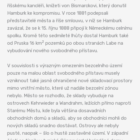
říšskému kancléři, knížeti von Bismarckovi, který donutil
Hamburk ke kompromisu. V roce 1881 podepsali
představitelé města a říše smlouvu, v níž se Hamburk
zavázal, že se k 15. říjnu 1888 připojí k Německému celnímu
spolku. Kromě této sedmileté lhůty dostal Hamburk také
2
od Pruska 16 km
pozemků po obou stranách Labe na
vybudování nového svobodného přístavu.
V souvislosti s výrazným omezením bezcelního území
pouze na malou oblast svobodného přístavu musely
vzniknout také jasně ohraničené nové skladovací prostory
mimo vnitřní město, které už nadále bezcelní zónou
nebylo. Město se rozhodlo, že sklady vybuduje na
ostrovech Kehrwieder a Wandrahm, ležících přímo naproti
Starému Městu, kde byla většina dosavadních
obchodních domů a skladů, aby se obchodníci mohli do
nových skladů snadno dostávat. Ostrovy ale nebyly
pusté, naopak – šlo o hustě zastavěné území. V západní