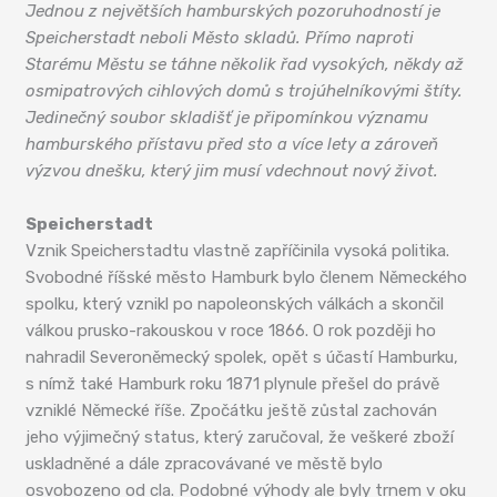
Jednou z největších hamburských pozoruhodností je
Speicherstadt neboli Město skladů. Přímo naproti
Starému Městu se táhne několik řad vysokých, někdy až
osmipatrových cihlových domů s trojúhelníkovými štíty.
Jedinečný soubor skladišť je připomínkou významu
hamburského přístavu před sto a více lety a zároveň
výzvou dnešku, který jim musí vdechnout nový život.
Speicherstadt
Vznik Speicherstadtu vlastně zapříčinila vysoká politika.
Svobodné říšské město Hamburk bylo členem Německého
spolku, který vznikl po napoleonských válkách a skončil
válkou prusko-rakouskou v roce 1866. O rok později ho
nahradil Severoněmecký spolek, opět s účastí Hamburku,
s nímž také Hamburk roku 1871 plynule přešel do právě
vzniklé Německé říše. Zpočátku ještě zůstal zachován
jeho výjimečný status, který zaručoval, že veškeré zboží
uskladněné a dále zpracovávané ve městě bylo
osvobozeno od cla. Podobné výhody ale byly trnem v oku