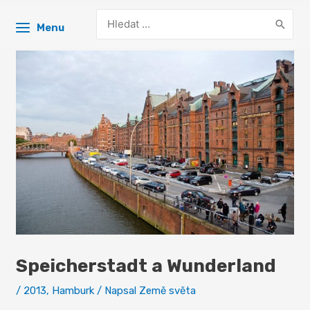
Search
Menu
for:
Speicherstadt a Wunderland
/
2013
,
Hamburk
/ Napsal
Země světa