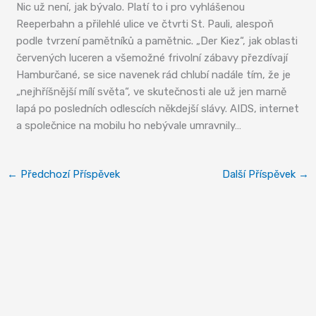
Nic už není, jak bývalo. Platí to i pro vyhlášenou
Reeperbahn a přilehlé ulice ve čtvrti St. Pauli, alespoň
podle tvrzení pamětníků a pamětnic. „Der Kiez“, jak oblasti
červených luceren a všemožné frivolní zábavy přezdívají
Hamburčané, se sice navenek rád chlubí nadále tím, že je
„nejhříšnější mílí světa“, ve skutečnosti ale už jen marně
lapá po posledních odlescích někdejší slávy. AIDS, internet
a společnice na mobilu ho nebývale umravnily…
←
Předchozí Příspěvek
Další Příspěvek
→