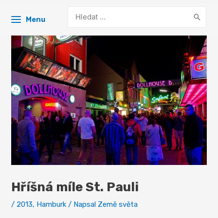
Search
Menu
for:
Hříšná míle St. Pauli
/
2013
,
Hamburk
/ Napsal
Země světa