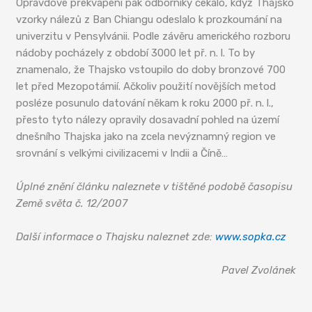
Opravdové překvapení pak odborníky čekalo, když Thajsko
vzorky nálezů z Ban Chiangu odeslalo k prozkoumání na
univerzitu v Pensylvánii. Podle závěru amerického rozboru
nádoby pocházely z období 3000 let př. n. l. To by
znamenalo, že Thajsko vstoupilo do doby bronzové 700
let před Mezopotámií. Ačkoliv použití novějších metod
posléze posunulo datování někam k roku 2000 př. n. l.,
přesto tyto nálezy opravily dosavadní pohled na území
dnešního Thajska jako na zcela nevýznamný region ve
srovnání s velkými civilizacemi v Indii a Číně…
Úplné znění článku naleznete v tištěné podobě časopisu
Země světa č. 12/2007
Další informace o Thajsku naleznet zde:
www.sopka.cz
Pavel Zvolánek