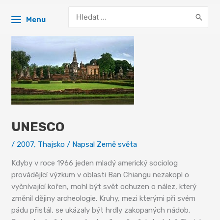
Search
Menu
for:
UNESCO
/
2007
,
Thajsko
/ Napsal
Země světa
Kdyby v roce 1966 jeden mladý americký sociolog
provádějící výzkum v oblasti Ban Chiangu nezakopl o
vyčnívající kořen, mohl být svět ochuzen o nález, který
změnil dějiny archeologie. Kruhy, mezi kterými při svém
pádu přistál, se ukázaly být hrdly zakopaných nádob.