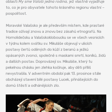
oblasti
My sme Valaši jedna rodina,
jež vlastně vyjadřuje
to, co je pro obyvatele tohoto krásného regionu vlastní –
pospolitost.
Moravské Valašsko je ale především místem, kde prastaré
tradice ožívají znovu a znovu bez zásahů etnografů. Na
Hornolidečsku a Valašskokloboucku se ve všech vesnicích
v týdnu kolem svátku sv. Mikuláše objevují v ulicích
postavy čertů oděných do kůží z beranů a ježků
opásaných zvonci, společně s maskami smrtí, koníků, židů
a dalších postav. Doprovázejí sv. Mikuláše, který tu
pekelnou chásku jen zlehka kočíruje, aby děti příliš
nevystrašila. V adventním období pak 13. prosince stále
obcházejí stavení bílé postavy Lucek, přinášejících do
domů štěstí a odhánějících zlo.