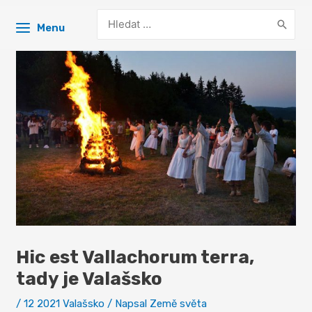
Search
Menu
for:
Hic est Vallachorum terra,
tady je Valašsko
/
12 2021 Valašsko
/ Napsal
Země světa