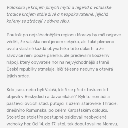
Valašsko je krajem plných mýtů a legend a valašské
tradice krajem stále živé a neopakovatelné, jejichž
kořeny se ztrácejí v dávnověku.
Poutník po nejzáhadnějším regionu Moravy by měl nejprve
vědět, že valaška není jenom sekyrka, ale také plemeno
ovcí a vlastně každá obyvatelka této oblasti, a že
slivovice není pouze pálenka, ale především kouzelný
nápoj, který obyvatele hor na nejvýchodnější straně
České republiky stmeluje, léčí tělesné neduhy a otevírá
jejich srdce.
Kdo jsou, nebo byli Valaši, kteří se před stovkami let
objevili v Beskydech a Javorníkách? Byli to nomádi a
pastevci ovčích stád, putující z území starověké Thrácie,
dnešního Rumunska, po celém Karpatském oblouku.
Století za stoletím postupně osidlovali neobydlené
vrcholky hor. Od 14. do 17. stol. tak doputovali na Moravu,