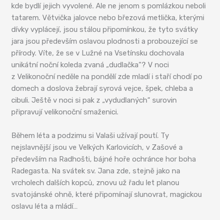
kde bydlí jejich vyvolené. Ale ne jenom s pomlázkou neboli
tatarem. Větvička jalovce nebo březová metlička, kterými
dívky vyplácejí, jsou stálou připomínkou, že tyto svátky
jara jsou především oslavou plodnosti a probouzející se
přírody. Víte, že se v Lužné na Vsetínsku dochovala
unikátní noční koleda zvaná „dudlačka“? V noci
z Velikonoční neděle na pondělí zde mladí i staří chodí po
domech a doslova žebrají syrová vejce, špek, chleba a
cibuli. Ještě v noci si pak z „vydudlaných“ surovin
připravují velikonoční smaženici.
Během léta a podzimu si Valaši užívají poutí. Ty
nejslavnější jsou ve Velkých Karlovicích, v Zašové a
především na Radhošti, bájné hoře ochránce hor boha
Radegasta. Na svátek sv. Jana zde, stejně jako na
vrcholech dalších kopců, znovu už řadu let planou
svatojánské ohně, které připomínají slunovrat, magickou
oslavu léta a mládí…