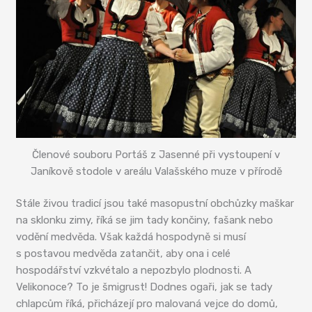
Členové souboru Portáš z Jasenné při vystoupení v
Janíkově stodole v areálu Valašského muze v přírodě
Stále živou tradicí jsou také masopustní obchůzky maškar
na sklonku zimy, říká se jim tady končiny, fašank nebo
vodění medvěda. Však každá hospodyně si musí
s postavou medvěda zatančit, aby ona i celé
hospodářství vzkvétalo a nepozbylo plodnosti. A
Velikonoce? To je šmigrust! Dodnes ogaři, jak se tady
chlapcům říká, přicházejí pro malovaná vejce do domů,