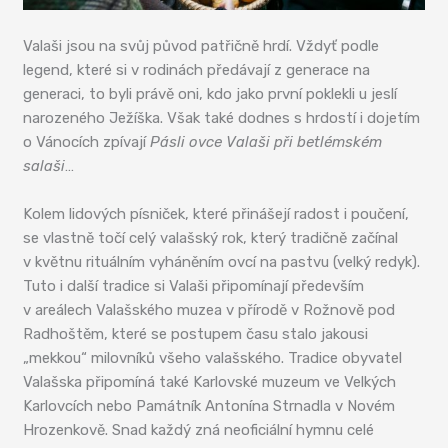
Valaši jsou na svůj původ patřičně hrdí. Vždyť podle
legend, které si v rodinách předávají z generace na
generaci, to byli právě oni, kdo jako první poklekli u jeslí
narozeného Ježíška. Však také dodnes s hrdostí i dojetím
o Vánocích zpívají
Pásli ovce Valaši při betlémském
salaši
…
Kolem lidových písniček, které přinášejí radost i poučení,
se vlastně točí celý valašský rok, který tradičně začínal
v květnu rituálním vyháněním ovcí na pastvu (velký redyk).
Tuto i další tradice si Valaši připomínají především
v areálech Valašského muzea v přírodě v Rožnově pod
Radhoštěm, které se postupem času stalo jakousi
„mekkou“ milovníků všeho valašského. Tradice obyvatel
Valašska připomíná také Karlovské muzeum ve Velkých
Karlovcích nebo Památník Antonína Strnadla v Novém
Hrozenkově. Snad každý zná neoficiální hymnu celé