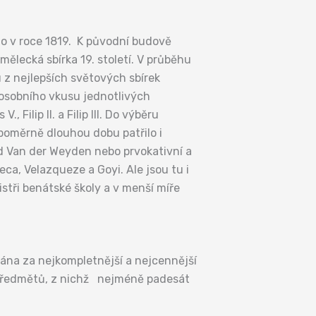
eno v roce 1819. K původní budově
ělecká sbírka 19. století. V průběhu
 z nejlepších světových sbírek
 osobního vkusu jednotlivých
Filip II. a Filip III. Do výběru
poměrně dlouhou dobu patřilo i
lad Van der Weyden nebo prvokativní a
a, Velazqueze a Goyi. Ale jsou tu i
istři benátské školy a v menší míře
ána za nejkompletnější a nejcennější
h předmětů, z nichž nejméně padesát