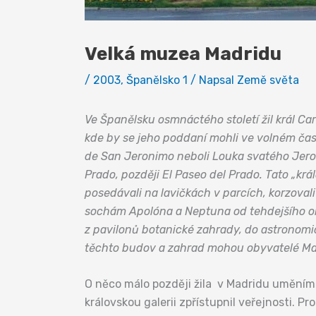
Velká muzea Madridu
/
2003
,
Španělsko 1
/ Napsal
Země světa
Ve Španělsku osmnáctého století žil král Ca
kde by se jeho poddaní mohli ve volném čase
de San Jeronimo neboli Louka svatého Jeron
Prado, později El Paseo del Prado. Tato „k
posedávali na lavičkách v parcích, korzoval
sochám Apolóna a Neptuna od tehdejšího ob
z pavilonů botanické zahrady, do astronomi
těchto budov a zahrad mohou obyvatelé Mad
O něco málo později žila v Madridu uměními
královskou galerii zpřístupnil veřejnosti. P