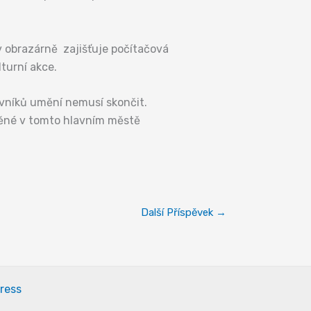
 v obrazárně zajišťuje počítačová
turní akce.
ovníků umění nemusí skončit.
děné v tomto hlavním městě
Další Příspěvek
→
ress