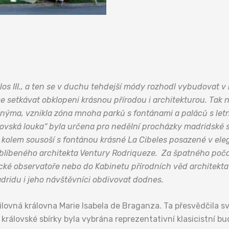
rlos III., a ten se v duchu tehdejší módy rozhodl vybudovat 
 setkávat obklopeni krásnou přírodou i architekturou. Tak na
ýma, vznikla zóna mnoha parků s fontánami a paláců s letn
rálovská louka“ byla určena pro nedělní procházky madridské
i kolem sousoší s fontánou krásné La Cibeles posazené v ele
líbeného architekta Ventury Rodriqueze. Za špatného počas
cké observatoře nebo do Kabinetu přírodních věd architekta
ridu i jeho návštěvníci obdivovat dodnes.
lovná královna Marie Isabela de Braganza. Ta přesvědčila sv
ro královské sbírky byla vybrána reprezentativní klasicistní