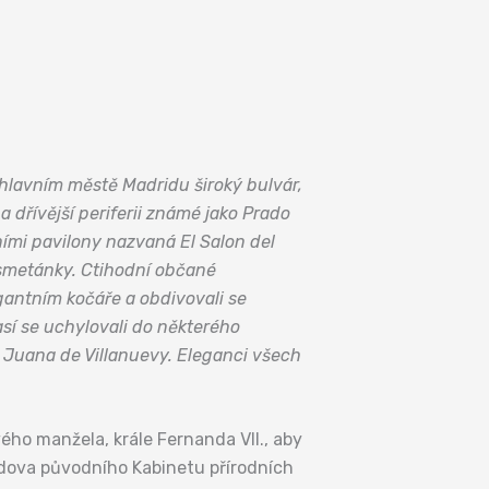
v hlavním městě Madridu široký bulvár,
 dřívější periferii známé jako Prado
ími pavilony nazvaná El Salon del
 smetánky. Ctihodní občané
gantním kočáře a obdivovali se
í se uchylovali do některého
 Juana de Villanuevy. Eleganci všech
ého manžela, krále Fernanda VII., aby
 budova původního Kabinetu přírodních