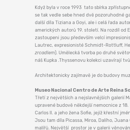
Když byla v roce 1993 tato sbírka zpřístupn
se tak vedle sebe hned dvě pozoruhodné ga
další díla Tiziana a Goyi, ale i celá řada au
amerických autorů 19. století. Na rozdíl od
zastoupeni jsou především velcí impresioni
Lautrec, expresionisté Schmidt-Rottluff, He
zrcadlem
). Umělecká tvorba po druhé světo
náš Kupka .Thyssenovu kolekci uzavírají tv
Architektonicky zajímavě je do budovy muze
Museo Nacional Centro de Arte Reina So
Třetí z největších a nejslavnějších galerií 
upravené budově někdejší nemocnice z 18. sto
Carlos II. a jeho žena Sofie, jejíž křestní
Jsou tam díla Picassa, Miroa, Dalího, Juana
malířů. Největší prostor je v galerii věnov