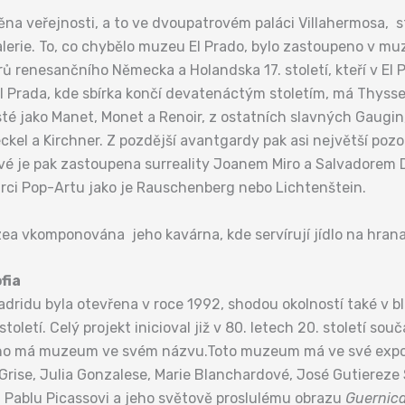
ěna veřejnosti, a to ve dvoupatrovém paláci Villahermosa, st
lerie. To, co chybělo muzeu El Prado, bylo zastoupeno v mu
torů renesančního Německa a Holandska 17. století, kteří v El P
 El Prada, kde sbírka končí devatenáctým stoletím, má Thysse
sté jako Manet, Monet a Renoir, z ostatních slavných Gaugi
ckel a Kirchner. Z pozdější avantgardy pak asi největší pozo
vé je pak zastoupena surreality Joanem Miro a Salvadorem D
ůrci Pop-Artu jako je Rauschenberg nebo Lichtenštein.
a vkomponována jeho kavárna, kde servírují jídlo na hranat
fia
Madridu byla otevřena v roce 1992, shodou okolností také v bl
letí. Celý projekt inicioval již v 80. letech 20. století so
 jméno má muzeum ve svém názvu.Toto muzeum má ve své expoz
 Grise, Julia Gonzalese, Marie Blanchardové, José Gutierez
án Pablu Picassovi a jeho světově proslulému obrazu
Guernic