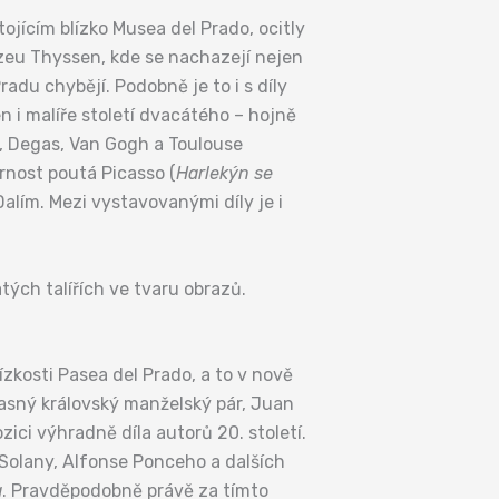
ojícím blízko Musea del Prado, ocitly
zeu Thyssen, kde se nachazejí nejen
radu chybějí. Podobně je to i s díly
n i malíře století dvacátého – hojně
n, Degas, Van Gogh a Toulouse
rnost poutá Picasso (
Harlekýn se
alím. Mezi vystavovanými díly je i
ých talířích ve tvaru obrazů.
ízkosti Pasea del Prado, a to v nově
učasný královský manželský pár, Juan
ici výhradně díla autorů 20. století.
e Solany, Alfonse Ponceho a dalších
a
. Pravděpodobně právě za tímto