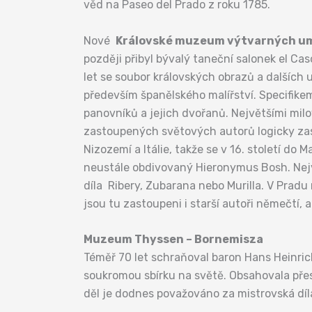
věd na Paseo del Prado z roku 1785.
Nové
Královské muzeum výtvarných u
později přibyl bývalý taneční salonek el Ca
let se soubor královských obrazů a dalších 
především španělského malířství. Specifike
panovníků a jejich dvořanů. Největšími milovn
zastoupených světových autorů logicky zasa
Nizozemí a Itálie, takže se v 16. století do
neustále obdivovaný Hieronymus Bosh. Nejv
díla Ribery, Zubarana nebo Murilla. V Pradu 
jsou tu zastoupeni i starší autoři němečtí, a
Muzeum Thyssen – Bornemisza
Téměř 70 let schraňoval baron Hans Heinri
soukromou sbírku na světě. Obsahovala pře
děl je dodnes považováno za mistrovská dí