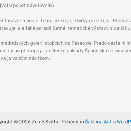
jvětší počet návštěvníků
stavována podle toho, jak se její sbírky rozšiřující. Provoz
tavuje, ale také pořádá četné tematické výstavy a další kul
madridských galerií stojících na Paseo del Prado cesta mil
uzeích jsou přístupny umělecké poklady Španělska shromáž
ěva je velkým zážitkem.
yright © 2026 Země Světa | Poháněno
Šablona Astra WordP