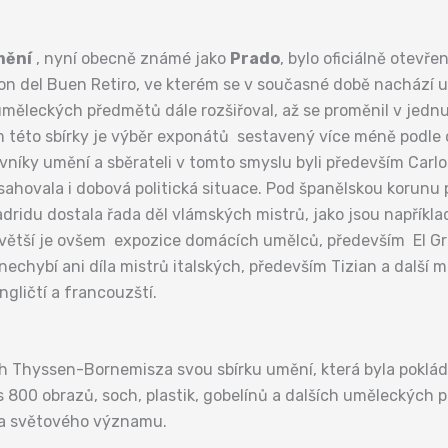
mění
, nyní obecně známé jako
Prado
, bylo oficiálně otevř
son del Buen Retiro, ve kterém se v současné době nachází um
uměleckých předmětů dále rozšiřoval, až se proměnil v jednu
m této sbírky je výběr exponátů sestavený více méně podle
íky umění a sběrateli v tomto smyslu byli především Carlos V., 
hovala i dobová politická situace. Pod španělskou korunu 
 Madridu dostala řada děl vlámských mistrů, jako jsou napřík
ětší je ovšem expozice domácích umělců, především El Grec
nechybí ani díla mistrů italských, především Tizian a další m
ngličtí a francouzští.
ch Thyssen-Bornemisza svou sbírku umění, která byla poklád
s 800 obrazů, soch, plastik, gobelínů a dalších uměleckýc
la světového významu.