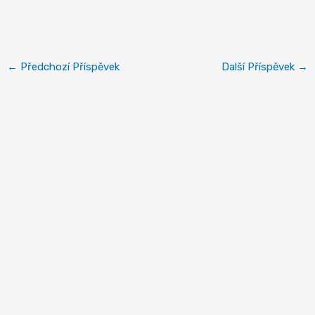
Zoo Borysew
←
Předchozí Příspěvek
Další Příspěvek
→