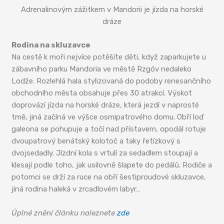
Adrenalinovým zážitkem v Mandorii je jízda na horské
dráze
Rodina na skluzavce
Na cestě k moři nejvíce potěšíte děti, když zaparkujete u
zábavního parku Mandoria ve městě Rzgóv nedaleko
Lodže. Rozlehlá hala stylizovaná do podoby renesančního
obchodního města obsahuje přes 30 atrakcí. Výskot
doprovází jízda na horské dráze, která jezdí v naprosté
tmě, jiná začíná ve výšce osmipatrového domu. Obří loď
galeona se pohupuje a točí nad přístavem, opodál rotuje
dvoupatrový benátský kolotoč a taky řetízkový s
dvojsedadly. Jízdní kola s vrtulí za sedadlem stoupají a
klesají podle toho, jak usilovně šlapete do pedálů. Rodiče a
potomci se drží za ruce na obří šestiproudové skluzavce,
jiná rodina haleká v zrcadlovém labyr…
Úplné znění článku naleznete
zde