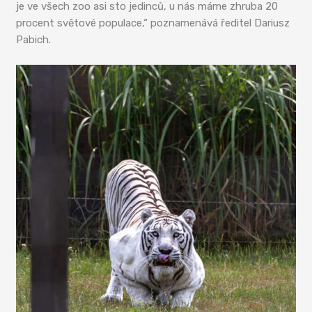
je ve všech zoo asi sto jedinců, u nás máme zhruba 20
procent světové populace,“ poznamenává ředitel Dariusz
Pabich.