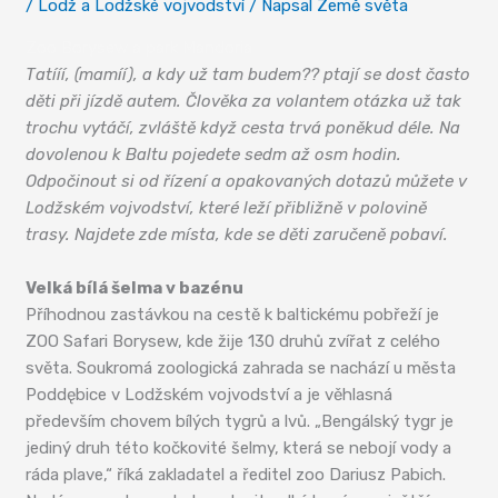
/
Lodž a Lodžské vojvodství
/ Napsal
Země světa
Zoo Borysew a park Mandoria
Tatííí, (mamíí), a kdy už tam budem?? ptají se dost často
děti při jízdě autem. Člověka za volantem otázka už tak
trochu vytáčí, zvláště když cesta trvá poněkud déle. Na
dovolenou k Baltu pojedete sedm až osm hodin.
Odpočinout si od řízení a opakovaných dotazů můžete v
Lodžském vojvodství, které leží přibližně v polovině
trasy. Najdete zde místa, kde se děti zaručeně pobaví.
Velká bílá šelma v bazénu
Příhodnou zastávkou na cestě k baltickému pobřeží je
ZOO Safari Borysew, kde žije 130 druhů zvířat z celého
světa. Soukromá zoologická zahrada se nachází u města
Poddębice v Lodžském vojvodství a je věhlasná
především chovem bílých tygrů a lvů. „Bengálský tygr je
jediný druh této kočkovité šelmy, která se nebojí vody a
ráda plave,“ říká zakladatel a ředitel zoo Dariusz Pabich.