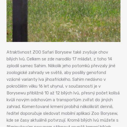
Atraktivnost ZOO Safari Borysew také zvyšuje chov
bílých lvů. Celkem se zde narodilo 17 mláďat, z toho 14
zplodil samec Sahim. Několik jeho potomků převzaly jiné
zoologické zahrady ve světě, aby posílily genofond
vzácné varianty lva jihoafrického. Sahim nedávno v
pokročilém věku 16 let uhynul, v současnosti je v
Borysewu přibližně 10 až 12 bílých lvů, přesný počet kolísá
kvůli novým odchovům a transportům zvířat do jiných
zahrad. Komentované krmení probíhá několikrát denně,
ředitel doporučuje sledovat mobilní aplikaci Zoo Borysew,
kde se časy aktuálně potvrzují. Kromě bílých lvů můžete s
15minutovým posunem stihnout rovněž krmení bílých