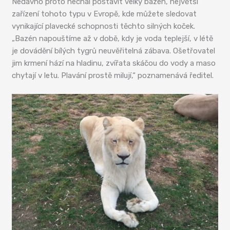
Nedávno proto nechal postavit velký bazén, největší
zařízení tohoto typu v Evropě, kde můžete sledovat
vynikající plavecké schopnosti těchto silných koček.
„Bazén napouštíme až v době, kdy je voda teplejší, v létě
je dovádění bílých tygrů neuvěřitelná zábava. Ošetřovatel
jim krmení hází na hladinu, zvířata skáčou do vody a maso
chytají v letu. Plavání prostě milují,“ poznamenává ředitel.