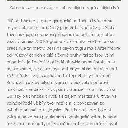
Zahrada se specializuje na chov bílých tygrů a bílých lvů
Bílá srst šelem je dílem genetické mutace a kvůli tomu
chybí v chlupech oranžový pigment. Tygři bývají větší a
těžší než jejich oranžoví příbuzní, dospělí samci mohou
vážit více než 250 kilogramů a délka těla, včetně ocasu,
přesahuje tři metry. Většina bílých tygrů má světle modré
oči, růžový čenich a bílé a černé pruhy, takže jsou velmi
nápadní a jedineční. V přírodě obvykle nemají problém s
maskováním, ale často byli oblíbeným cílem lovců, neboť
kůže představuje zajímavou trofej nebo symbol moci.
Kosti, žluč a krev bílých tygrů se používala k přípravě
mastiček a vodiček na zvýšení potence, nebo růst vlasů.
Důkazy o účinnosti chybí, ale zájem mastičkářů trval, ve
volné přírodě už bílý tygr nežije a je považován za
vyhubenou variantu. „Myslím, že lidstvo je pro taková
zvířata největším problémem a zoologické zahrady nebo
rezervace mohou tyto jedinečné mutanty ochránit. Nyní