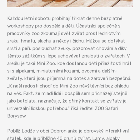
Každou letní sobotu probíhají třikrát denně bezplatné
workoshopy pro dospělé a děti. Účastníci společně s
pracovníky zoo zkoumají svět zvířat prostřednictvím
zraku, hmatu, sluchu a někdy i čichu. Můžou se dotýkat
srsti a peří, poslouchat zvuky, pozorovat chování a díky
těmto zážitkům si lépe uchovávat znalosti o zvířatech. V
areálu je také Mini Zoo, kde dostanou děti příležitosti hrát
si s alpakami, miniaturními kozami, ovcemi a dalšími
zvířaty, která jsou příjemná na dotek a zároveň bezpečná.
„K naší radosti chodí do Mini Zoo návštěvníci bez ohledu
na věk. Fakt, že mladí lidé i dospělí sem přicházejí stejně
jako batolata, naznačuje, že přímý kontakt se zvířaty je
univerzální lidskou potřebou,“ říká ředitel ZOO Safari
Borysew.
Poblíž Lodže v obci Dobronianka je obrovský interaktivní
statek, kde je přibližně 40 druhů zvířat. Lamy, alpaky,