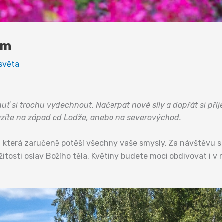
em
světa
chuť si trochu vydechnout. Načerpat nové síly a dopřát si př
azíte na západ od Lodže, anebo na severovýchod.
 která zaručeně potěší všechny vaše smysly. Za návštěvu st
itosti oslav Božího těla. Květiny budete moci obdivovat i v