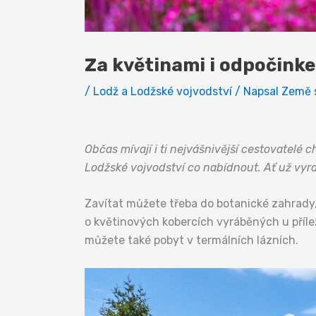
Za květinami i odpočink
/
Lodž a Lodžské vojvodství
/ Napsal
Země 
Aflopark
Občas mívají i ti nejvášnivější cestovatelé 
Lodžské vojvodství co nabídnout. Ať už vyr
Zavítat můžete třeba do botanické zahrady,
o květinových kobercích vyráběných u přílež
můžete také pobyt v termálních lázních.