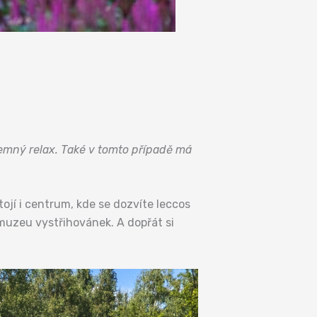
íjemný relax. Také v tomto případě má
ojí i centrum, kde se dozvíte leccos
 muzeu vystřihovánek. A dopřát si