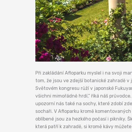
Při zakládání Afloparku myslel i na svoji ma
tom, že jsou ve zdejší botanické zahradě v 
Světovém kongresu růží v japonské Fukuyamě
všichni mimořádně hrdí,“ říká náš průvodce.
upozorní nás také na sochy, které zdobí zdej
sochaři. V Afloparku kromě komentovaných pro
oblíbené jsou za hezkého počasí i pikniky. Š
která patří k zahradě, si kromě kávy můžete