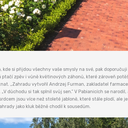
 kde si přijdou všechny vaše smysly na své, pak doporučuji
á ptačí zpěv i vůně květinových záhonů, které zároveň potěší
tnat. „Zahradu vytvořil Andrzej Furman, zakladatel farmaceu
„V důchodu si tak splnil svůj sen.“ V Pabianicích se narodil
dcem jsou více než stoleté jabloně, které stále plodí, ale j
zahrady jako kluk běžně chodil k sousedům.