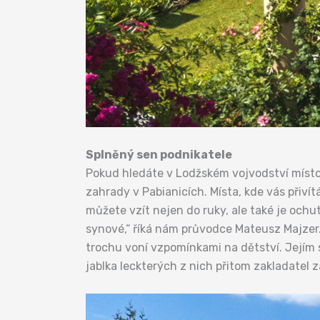
Splněný sen podnikatele
Pokud hledáte v Lodžském vojvodství místo,
zahrady v Pabianicích. Místa, kde vás přivít
můžete vzít nejen do ruky, ale také je ochu
synové,“ říká nám průvodce Mateusz Majzer. 
trochu voní vzpomínkami na dětství. Jejím sr
jablka leckterých z nich přitom zakladatel 