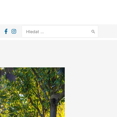
Search
for: