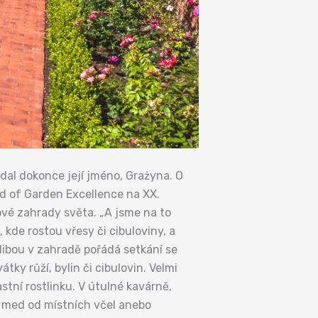
 dal dokonce její jméno, Grażyna. O
rd of Garden Excellence na XX.
ové zahrady světa. „A jsme na to
kde rostou vřesy či cibuloviny, a
blibou v zahradě pořádá setkání se
ky růží, bylin či cibulovin. Velmi
astní rostlinku. V útulné kavárně,
si med od místních včel anebo