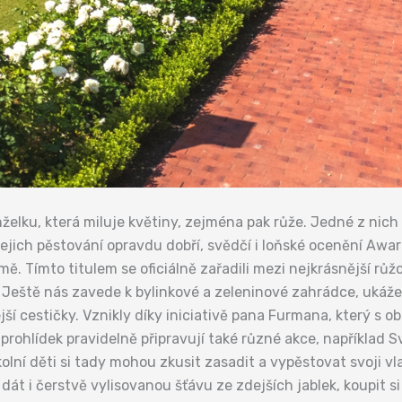
nželku, která miluje květiny, zejména pak růže. Jedné z nich
jejich pěstování opravdu dobří, svědčí i loňské ocenění Awa
. Tímto titulem se oficiálně zařadili mezi nejkrásnější růž
 Ještě nás zavede k bylinkové a zeleninové zahrádce, ukáže, 
ší cestičky. Vznikly díky iniciativě pana Furmana, který s o
hlídek pravidelně připravují také různé akce, například Svát
kolní děti si tady mohou zkusit zasadit a vypěstovat svoji vl
 dát i čerstvě vylisovanou šťávu ze zdejších jablek, koupit 