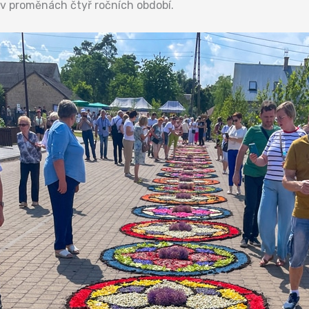
k v proměnách čtyř ročních období.