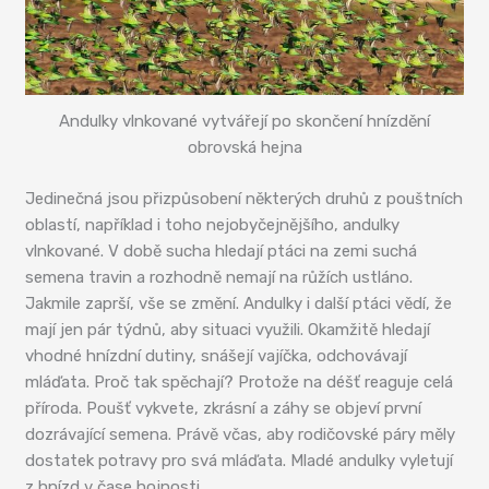
Andulky vlnkované vytvářejí po skončení hnízdění
obrovská hejna
Jedinečná jsou přizpůsobení některých druhů z pouštních
oblastí, například i toho nejobyčejnějšího, andulky
vlnkované. V době sucha hledají ptáci na zemi suchá
semena travin a rozhodně nemají na růžích ustláno.
Jakmile zaprší, vše se změní. Andulky i další ptáci vědí, že
mají jen pár týdnů, aby situaci využili. Okamžitě hledají
vhodné hnízdní dutiny, snášejí vajíčka, odchovávají
mláďata. Proč tak spěchají? Protože na déšť reaguje celá
příroda. Poušť vykvete, zkrásní a záhy se objeví první
dozrávající semena. Právě včas, aby rodičovské páry měly
dostatek potravy pro svá mláďata. Mladé andulky vyletují
z hnízd v čase hojnosti.