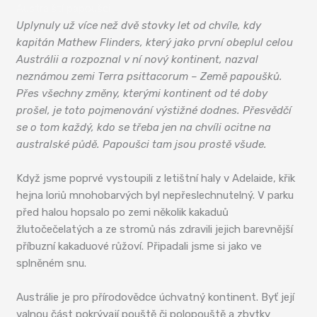
Australští papoušci
Uplynuly už více než dvě stovky let od chvíle, kdy
kapitán Mathew Flinders, který jako první obeplul celou
Austrálii a rozpoznal v ní nový kontinent, nazval
neznámou zemi Terra psittacorum – Země papoušků.
Přes všechny změny, kterými kontinent od té doby
prošel, je toto pojmenování výstižné dodnes. Přesvědčí
se o tom každý, kdo se třeba jen na chvíli ocitne na
australské půdě. Papoušci tam jsou prostě všude.
Když jsme poprvé vystoupili z letištní haly v Adelaide, křik
hejna loriů mnohobarvých byl nepřeslechnutelný. V parku
před halou hopsalo po zemi několik kakaduů
žlutočečelatých a ze stromů nás zdravili jejich barevnější
příbuzní kakaduové růžoví. Připadali jsme si jako ve
splněném snu.
Austrálie je pro přírodovědce úchvatný kontinent. Byť její
valnou část pokrývají pouště či polopouště a zbytky