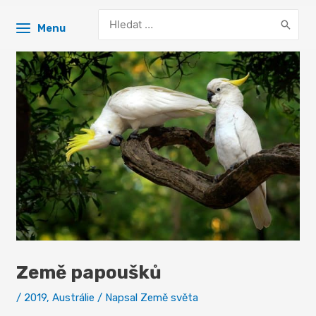
Search
Menu
for:
Země papoušků
/
2019
,
Austrálie
/ Napsal
Země světa