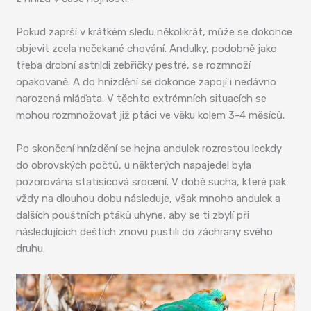
Pokud zaprší v krátkém sledu několikrát, může se dokonce
objevit zcela nečekané chování. Andulky, podobně jako
třeba drobní astrildi zebřičky pestré, se rozmnoží
opakovaně. A do hnízdění se dokonce zapojí i nedávno
narozená mláďata. V těchto extrémních situacích se
mohou rozmnožovat již ptáci ve věku kolem 3-4 měsíců.
Po skončení hnízdění se hejna andulek rozrostou leckdy
do obrovských počtů, u některých napajedel byla
pozorována statisícová srocení. V době sucha, které pak
vždy na dlouhou dobu následuje, však mnoho andulek a
dalších pouštních ptáků uhyne, aby se ti zbylí při
následujících deštích znovu pustili do záchrany svého
druhu.