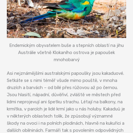
Endemickým obyvatelem buše a stepních oblastí na jihu
Austrálie včetně Klokaního ostrova je papoušek
mnohobarvý
Asi nejznámějšími australskými papoušky jsou kakaduové.
Setkáte se s nimi téměř všude mimo pouště, v mnoha
druzích a barvách – od bílé přes růžovou až po černou.
Jsou hlasití, nápadní, důvěřiví, zvláště ve městech před
lidmi neprojevují ani špetku strachu. Létají na balkony, na
krmítka, v parcích je lidé krmí jako u nás holuby. Kakaduů je
v některých oblastech tolik, že způsobují významné
škody na ovoci i na polních plodinách, hlavně na kukuřici a
dalších obilninách. Farmáři tak s povolením odpovědných