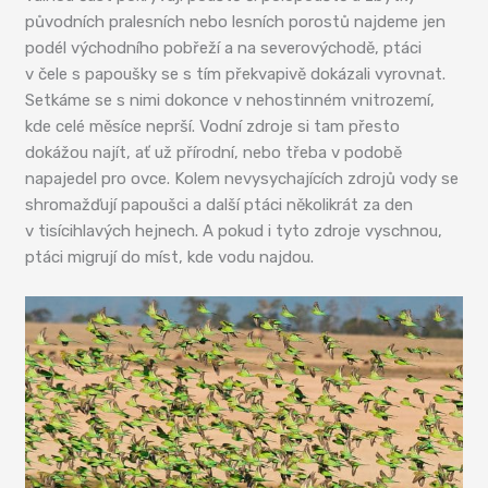
původních pralesních nebo lesních porostů najdeme jen
podél východního pobřeží a na severovýchodě, ptáci
v čele s papoušky se s tím překvapivě dokázali vyrovnat.
Setkáme se s nimi dokonce v nehostinném vnitrozemí,
kde celé měsíce neprší. Vodní zdroje si tam přesto
dokážou najít, ať už přírodní, nebo třeba v podobě
napajedel pro ovce. Kolem nevysychajících zdrojů vody se
shromažďují papoušci a další ptáci několikrát za den
v tisícihlavých hejnech. A pokud i tyto zdroje vyschnou,
ptáci migrují do míst, kde vodu najdou.