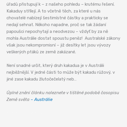
úřadů přistupují k – z našeho pohledu – krutému řešení.
Kakaduy střílejí. A to včetně těch, za které u nás
chovatelé nabízejí šestimístné částky a prakticky se
nedají sehnat. Někoho napadne, proč se tak žádaní
papoušci nepochytají a neodvezou – vždyť by za ně
mohla Austrálie dostat spoustu peněz! Australské zákony
však jsou nekompromisní – již desítky let jsou vývozy
veškerých ptáků ze země zakázané.
Není snadné určit, který druh kakadua je v Austrálii
nejběžnější. V jedné části to může být kakadu růžový, v
jiné zase kakadu žlutočečelatý neb…
Úplné znění článku naleznete v tištěné podobě časopisu
Země světa
– Austrálie
Australští papoušci