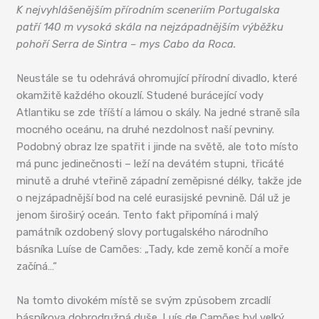
K nejvyhlášenějším přírodním sceneriím Portugalska
patří 140 m vysoká skála na nejzápadnějším výběžku
pohoří Serra de Sintra – mys Cabo da Roca.
Neustále se tu odehrává ohromující přírodní divadlo, které
okamžitě každého okouzlí. Studené burácející vody
Atlantiku se zde tříští a lámou o skály. Na jedné straně síla
mocného oceánu, na druhé nezdolnost naší pevniny.
Podobný obraz lze spatřit i jinde na světě, ale toto místo
má punc jedinečnosti – leží na devátém stupni, třicáté
minutě a druhé vteřině západní zeměpisné délky, takže jde
o nejzápadnější bod na celé eurasijské pevnině. Dál už je
jenom široširý oceán. Tento fakt připomíná i malý
památník ozdobený slovy portugalského národního
básníka Luíse de Camões: „Tady, kde země končí a moře
začíná…“
Na tomto divokém místě se svým způsobem zrcadlí
básníkova dobrodružná duše. Luís de Camões byl velký