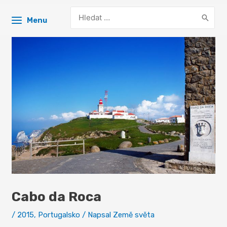
Search
Menu
for:
Cabo da Roca
/
2015
,
Portugalsko
/ Napsal
Země světa