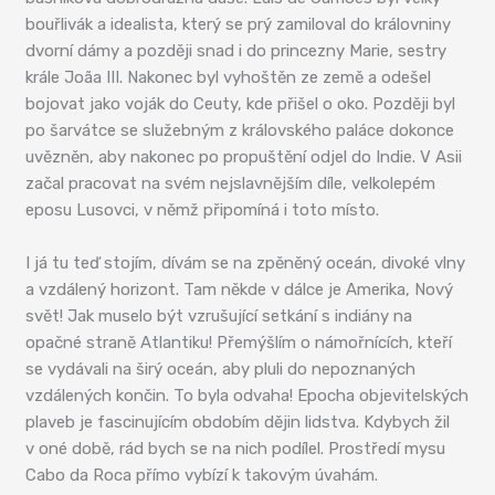
bouřlivák a idealista, který se prý zamiloval do královniny
dvorní dámy a později snad i do princezny Marie, sestry
krále Joãa III. Nakonec byl vyhoštěn ze země a odešel
bojovat jako voják do Ceuty, kde přišel o oko. Později byl
po šarvátce se služebným z královského paláce dokonce
uvězněn, aby nakonec po propuštění odjel do Indie. V Asii
začal pracovat na svém nejslavnějším díle, velkolepém
eposu Lusovci, v němž připomíná i toto místo.
I já tu teď stojím, dívám se na zpěněný oceán, divoké vlny
a vzdálený horizont. Tam někde v dálce je Amerika, Nový
svět! Jak muselo být vzrušující setkání s indiány na
opačné straně Atlantiku! Přemýšlím o námořnících, kteří
se vydávali na širý oceán, aby pluli do nepoznaných
vzdálených končin. To byla odvaha! Epocha objevitelských
plaveb je fascinujícím obdobím dějin lidstva. Kdybych žil
v oné době, rád bych se na nich podílel. Prostředí mysu
Cabo da Roca přímo vybízí k takovým úvahám.