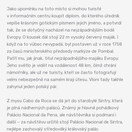
Jako upomínku na toto místo si mohou turisté
v informačním centru koupit diplom, do kterého úředník
vepíše krásným gotickým písmem jejich jméno, a potvrdí
tak, že se dotyčný nacházel na nejzápadnějším bodě
Evropy. O kousek dál stojí 22 m vysoký červený maják. I
když na to vůbec nevypadá, byl postaven už v roce 1758
za časů ministerského předsedy markýze de Pombal.
Patří mu, jak jinak, titul nejzápadnějšího majáku Evropy.
Jeho světlo je vidět na vzdálenost 48 km, čímž chrání
námořníky, ale už ne turisty, kteří se často fotografují
velmi nebezpečně na samém kraji útesu. Vloni tady takhle
zahynul jeden polský pár.
Z mysu Cabo da Roca se dá jet do starobylé Sintry, která
je plná nádherných paláců. Známý je hlavně pohádkový
Palácio Nacional da Pena, ale návštěvníka si podmaní i
další – za návštěvu určitě stojí Palácio Nacional de Sintra,
nejlépe zachovalý středověký královský palác