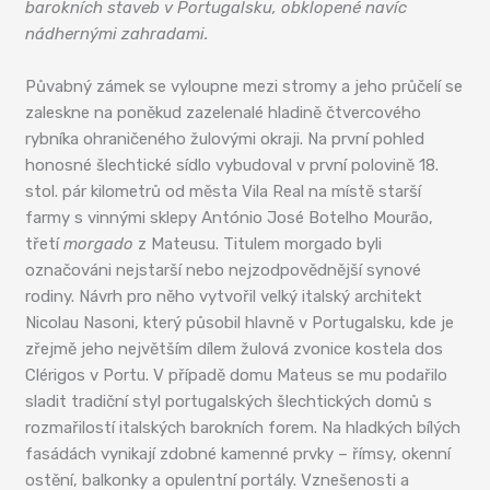
barokních staveb v Portugalsku, obklopené navíc
nádhernými zahradami.
Půvabný zámek se vyloupne mezi stromy a jeho průčelí se
zaleskne na poněkud zazelenalé hladině čtvercového
rybníka ohraničeného žulovými okraji. Na první pohled
honosné šlechtické sídlo vybudoval v první polovině 18.
stol. pár kilometrů od města Vila Real na místě starší
farmy s vinnými sklepy António José Botelho Mourão,
třetí
morgado
z Mateusu. Titulem morgado byli
označováni nejstarší nebo nejzodpovědnější synové
rodiny. Návrh pro něho vytvořil velký italský architekt
Nicolau Nasoni, který působil hlavně v Portugalsku, kde je
zřejmě jeho největším dílem žulová zvonice kostela dos
Clérigos v Portu. V případě domu Mateus se mu podařilo
sladit tradiční styl portugalských šlechtických domů s
rozmařilostí italských barokních forem. Na hladkých bílých
fasádách vynikají zdobné kamenné prvky – římsy, okenní
ostění, balkonky a opulentní portály. Vznešenosti a