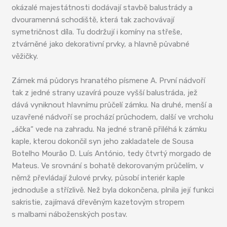
okázalé majestátnosti dodávají stavbě balustrády a
dvouramenná schodiště, která tak zachovávají
symetričnost díla. Tu dodržují i komíny na střeše,
ztvárněné jako dekorativní prvky, a hlavně půvabné
věžičky.
Zámek má půdorys hranatého písmene A. První nádvoří
tak z jedné strany uzavírá pouze vyšší balustráda, jež
dává vyniknout hlavnímu průčelí zámku. Na druhé, menší a
uzavřené nádvoří se prochází průchodem, další ve vrcholu
„áčka“ vede na zahradu. Na jedné straně přiléhá k zámku
kaple, kterou dokončil syn jeho zakladatele de Sousa
Botelho Mourão D. Luís António, tedy čtvrtý morgado de
Mateus. Ve srovnání s bohatě dekorovaným průčelím, v
němž převládají žulové prvky, působí interiér kaple
jednoduše a střízlivě. Než byla dokončena, plnila její funkci
sakristie, zajímavá dřevěným kazetovým stropem
s malbami náboženských postav.