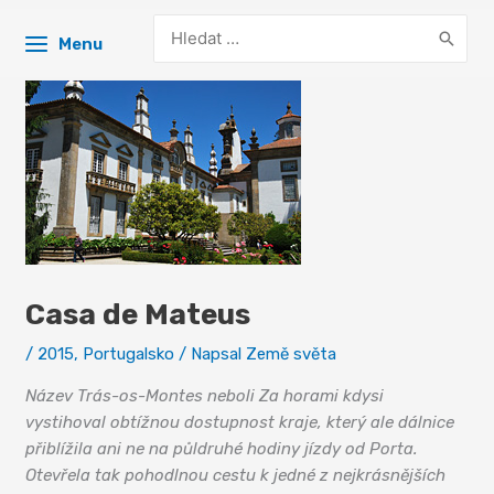
Search
Menu
for:
Casa de Mateus
/
2015
,
Portugalsko
/ Napsal
Země světa
Název Trás-os-Montes neboli Za horami kdysi
vystihoval obtížnou dostupnost kraje, který ale dálnice
přiblížila ani ne na půldruhé hodiny jízdy od Porta.
Otevřela tak pohodlnou cestu k jedné z nejkrásnějších