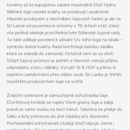
továrny až ke kupujícímu zabere maximálně čtyři týdny.
Některé čaje vysoké kvality se prodávají i soukromě.
Hlavním prodejcem a vlastníkem čajových farem je ale na
Srí Lance od pozemkové reformy v 70. letech stát, který
vše pečlivě sleduje prostřednictvím Srílanské čajové rady.
Ta také uděluje povolení k užívání tzv. lvího loga na obalu –
symbolu dobré kvality. Rada kontroluje každou zásilku,
která se odesílá do zahraničí. Ostatně není se co divit.
Vždyť čajový průmysl je jedním z hlavních zdrojů příjmu
srílanského státu i dělníků. Vytváří 15 % HDP a přímo či
nepřímo zaměstnává přes milion osob. Srí Lanka je třetím
největším producentem čaje na světě.
Zvláštní ceremonií je samozřejmě ochutnávka čaje.
Čtvrtlitrový hrníček se naplní třemi gramy čaje a zalije
právě se vařící vodou na šest minut. Tekutina se přelije do
šálku a listy přenesou do jiné nádoby pro zkoumání.
Profesionální ochutnávači studují chuť nápoje, černé i