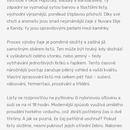
východě v okolí Haputaly, Badully a Bandáravely. Ty
západní se vyznačují sytou barvou a tlustšími listy,
východní výraznější, poněkud štiplavou příchutí. Díky své
chuti a aromatu jsou snad nejznámější čaje z Nuvara Elije
a Kandy, ty jsou opravdovými perlami mezi kamínky.
Proces výroby čaje je poměrně složitý a začíná již
samotným sběrem listů. Ten může být hrubý, kdy dochází
k vyškubnutí celého stonku, nebo jemný – tedy
vytrhávání jednotlivých lístků s řapíkem. Tento časově
náročnější postup zaručuje pěkný vzhled a vyšší kvalitu.
Vlastní zpracování listů má celkem pět fází – sušení,
válcování, fermentaci, prosévání a třídění.
Listy se rozprostřou na pytlovinu či nylonovou síťovinu a
suší se na ní 18 hodin. Modernější způsob využívá umělého
proudění horkého vzduchu, což zkrátí potřebný čas o dvě
třetiny. A jak se pozná, že čaj patřičně uschnul? Pokud
listy složíme, nesmí puknout jejich střední žebro. Nakonec