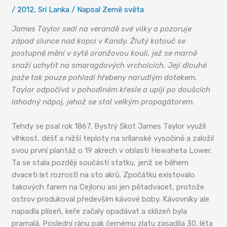
/
2012
,
Srí Lanka
/ Napsal
Země světa
James Taylor sedí na verandě své vilky a pozoruje
západ slunce nad kopci v Kandy. Žlutý kotouč se
postupně mění v sytě oranžovou kouli, jež se marně
snaží uchytit na smaragdových vrcholcích. Její dlouhé
paže tak pouze pohladí hřebeny narudlým dotekem.
Taylor odpočívá v pohodlném křesle a upíjí po doušcích
lahodný nápoj, jehož se stal velkým propagátorem.
Tehdy se psal rok 1867. Bystrý Skot James Taylor využil
vlhkost, déšť a nižší teploty na srílanské vysočině a založil
svou první plantáž o 19 akrech v oblasti Hewaheta Lower.
Ta se stala později součástí statku, jenž se během
dvaceti let rozrostl na sto akrů. Zpočátku existovalo
takových farem na Cejlonu asi jen pětadvacet, protože
ostrov produkoval především kávové boby. Kávovníky ale
napadla plíseň, keře začaly opadávat a sklizeň byla
pramalá. Poslední ránu pak černému zlatu zasadila 30. léta