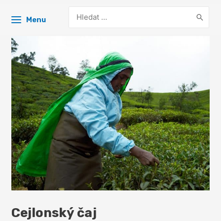
Search
Menu
for:
Cejlonský čaj