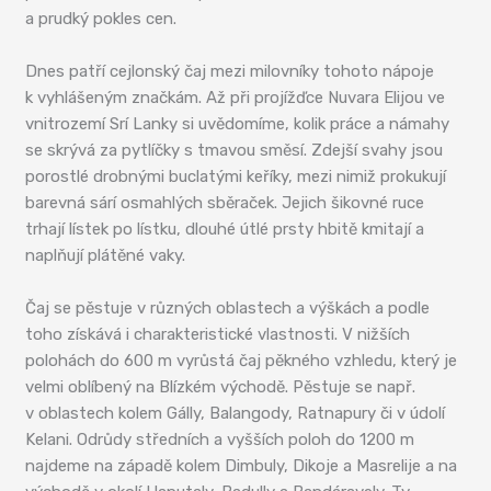
a prudký pokles cen.
Dnes patří cejlonský čaj mezi milovníky tohoto nápoje
k vyhlášeným značkám. Až při projížďce Nuvara Elijou ve
vnitrozemí Srí Lanky si uvědomíme, kolik práce a námahy
se skrývá za pytlíčky s tmavou směsí. Zdejší svahy jsou
porostlé drobnými buclatými keříky, mezi nimiž prokukují
barevná sárí osmahlých sběraček. Jejich šikovné ruce
trhají lístek po lístku, dlouhé útlé prsty hbitě kmitají a
naplňují plátěné vaky.
Čaj se pěstuje v různých oblastech a výškách a podle
toho získává i charakteristické vlastnosti. V nižších
polohách do 600 m vyrůstá čaj pěkného vzhledu, který je
velmi oblíbený na Blízkém východě. Pěstuje se např.
v oblastech kolem Gálly, Balangody, Ratnapury či v údolí
Kelani. Odrůdy středních a vyšších poloh do 1200 m
najdeme na západě kolem Dimbuly, Dikoje a Masrelije a na