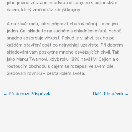
jeho jméno zůstane neodvratně spojeno s cejlonským
čajem, který změnil ráz zdejší krajiny.
A na závěr radu, jak si připravit chutný nápoj – a ne jen
jeden. Čaj skladujte na suchém a chladném místě, neboť
snadno absorbuje vlhkost. Pokud je v láhvi, tak ho po
každém otevření opět co nejrychleji uzavřete. Při dobrém
skladování vám poskytne mnoho osvěžujících chvil. Tak
jako Marku Twainovi, když roku 1896 navštívil Cejlon a o
rostoucím obchodu s čajem se rozepsal ve svém díle
Sledování rovníku – cesta kolem světa.
←
Předchozí Příspěvek
Další Příspěvek
→