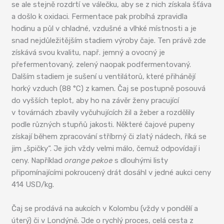
se ale stejně rozdrtí ve válečku, aby se z nich získala šťáva
a došlo k oxidaci. Fermentace pak probíhá zpravidla
hodinu a půl v chladné, vzdušné a vlhké místnosti a je
snad nejdůležitějším stadiem výroby čaje. Ten právě zde
získává svou kvalitu, např. jemný a ovocný je
přefermentovaný, zelený naopak podfermentovaný.
Dalším stadiem je sušení u ventilátorů, které přihánějí
horký vzduch (88 °C) z kamen. Čaj se postupně posouvá
do vyšších teplot, aby ho na závěr ženy pracující
v továrnách zbavily vyčuhujících žil a žeber a rozdělily
podle různých stupňů jakosti. Některé čajové pupeny
získají během zpracování stříbrný či zlatý nádech, říká se
jim „špičky“. Je jich vždy velmi málo, čemuž odpovídají i
ceny. Například
orange pekoe
s dlouhými listy
připomínajícími pokroucený drát dosáhl v jedné aukci ceny
414 USD/kg.
Čaj se prodává na aukcích v Kolombu (vždy v pondělí a
úterý) či v Londýně. Jde o rychlý proces, celá cesta z