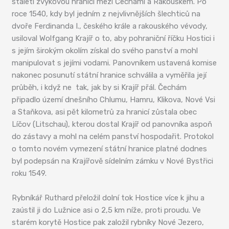
staletí zvykovou hranicí mezi Čechami a Rakouskem. Po
roce 1540, kdy byl jedním z nejvlivnějších šlechticů na
dvoře Ferdinanda I., českého krále a rakouského vévody,
usiloval Wolfgang Krajíř o to, aby pohraniční říčku Hostici i
s jejím širokým okolím získal do svého panství a mohl
manipulovat s jejími vodami. Panovníkem ustavená komise
nakonec posunutí státní hranice schválila a vyměřila její
průběh, i když ne tak, jak by si Krajíř přál. Čechám
připadlo území dnešního Chlumu, Hamru, Klikova, Nové Vsi
a Staňkova, asi pět kilometrů za hranicí zůstala obec
Líčov (Litschau), kterou dostal Krajíř od panovníka aspoň
do zástavy a mohl na celém panství hospodařit. Protokol
o tomto novém vymezení státní hranice platné dodnes
byl podepsán na Krajířově sídelním zámku v Nové Bystřici
roku 1549.
Rybníkář Ruthard přeložil dolní tok Hostice více k jihu a
zaústil ji do Lužnice asi o 2,5 km níže, proti proudu. Ve
starém korytě Hostice pak založil rybníky Nové Jezero,