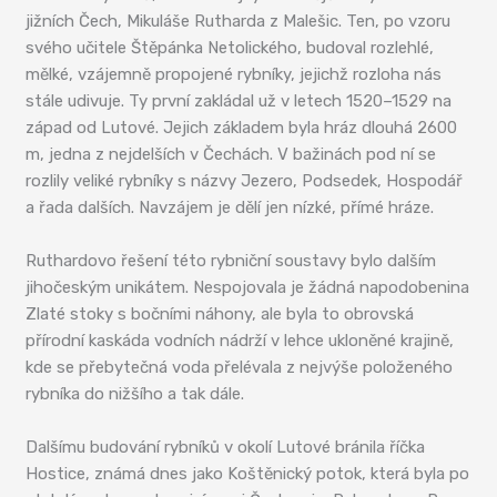
jižních Čech, Mikuláše Rutharda z Malešic. Ten, po vzoru
svého učitele Štěpánka Netolického, budoval rozlehlé,
mělké, vzájemně propojené rybníky, jejichž rozloha nás
stále udivuje. Ty první zakládal už v letech 1520–1529 na
západ od Lutové. Jejich základem byla hráz dlouhá 2600
m, jedna z nejdelších v Čechách. V bažinách pod ní se
rozlily veliké rybníky s názvy Jezero, Podsedek, Hospodář
a řada dalších. Navzájem je dělí jen nízké, přímé hráze.
Ruthardovo řešení této rybniční soustavy bylo dalším
jihočeským unikátem. Nespojovala je žádná napodobenina
Zlaté stoky s bočními náhony, ale byla to obrovská
přírodní kaskáda vodních nádrží v lehce ukloněné krajině,
kde se přebytečná voda přelévala z nejvýše položeného
rybníka do nižšího a tak dále.
Dalšímu budování rybníků v okolí Lutové bránila říčka
Hostice, známá dnes jako Koštěnický potok, která byla po