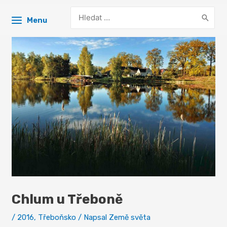
Search
Menu
for:
Chlum u Třeboně
/
2016
,
Třeboňsko
/ Napsal
Země světa