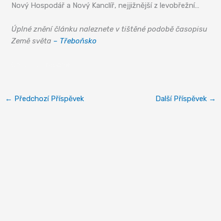
Nový Hospodář a Nový Kanclíř, nejjižnější z levobřežní…
Úplné znění článku naleznete v tištěné podobě časopisu
Země světa
– Třeboňsko
Chlum u Třeboně
←
Předchozí Příspěvek
Další Příspěvek
→