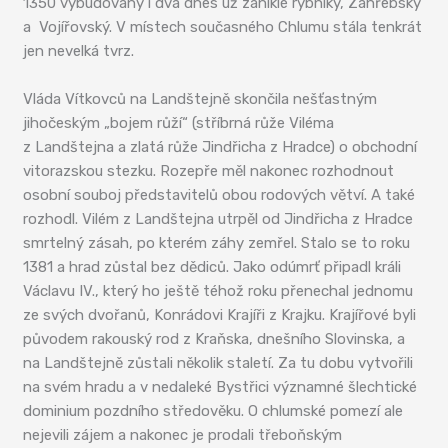
1350 vybudovány i dva dnes už zaniklé rybníky, Záhřebský
a Vojířovský. V místech současného Chlumu stála tenkrát
jen nevelká tvrz.
Vláda Vítkovců na Landštejně skončila nešťastným
jihočeským „bojem růží“ (stříbrná růže Viléma
z Landštejna a zlatá růže Jindřicha z Hradce) o obchodní
vitorazskou stezku. Rozepře měl nakonec rozhodnout
osobní souboj představitelů obou rodových větví. A také
rozhodl. Vilém z Landštejna utrpěl od Jindřicha z Hradce
smrtelný zásah, po kterém záhy zemřel. Stalo se to roku
1381 a hrad zůstal bez dědiců. Jako odúmrť připadl králi
Václavu IV., který ho ještě téhož roku přenechal jednomu
ze svých dvořanů, Konrádovi Krajíři z Krajku. Krajířové byli
původem rakouský rod z Kraňska, dnešního Slovinska, a
na Landštejně zůstali několik staletí. Za tu dobu vytvořili
na svém hradu a v nedaleké Bystřici významné šlechtické
dominium pozdního středověku. O chlumské pomezí ale
nejevili zájem a nakonec je prodali třeboňským