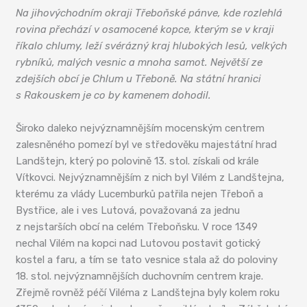
Na jihovýchodním okraji Třeboňské pánve, kde rozlehlá
rovina přechází v osamocené kopce, kterým se v kraji
říkalo chlumy, leží svérázný kraj hlubokých lesů, velkých
rybníků, malých vesnic a mnoha samot. Největší ze
zdejších obcí je Chlum u Třeboně. Na státní hranici
s Rakouskem je co by kamenem dohodil.
Široko daleko nejvýznamnějším mocenským centrem
zalesněného pomezí byl ve středověku majestátní hrad
Landštejn, který po polovině 13. stol. získali od krále
Vítkovci. Nejvýznamnějším z nich byl Vilém z Landštejna,
kterému za vlády Lucemburků patřila nejen Třeboň a
Bystřice, ale i ves Lutová, považovaná za jednu
z nejstarších obcí na celém Třeboňsku. V roce 1349
nechal Vilém na kopci nad Lutovou postavit gotický
kostel a faru, a tím se tato vesnice stala až do poloviny
18. stol. nejvýznamnějších duchovním centrem kraje.
Zřejmě rovněž péčí Viléma z Landštejna byly kolem roku