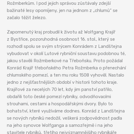
Rožmberkům. I pod jejich správou zůstávaly zdejší
bažinaté lesy opomíjeny, jen na jednom z „chlumů“ se
začalo těžit železo.
Zapomenutý kraj probudil k životu až Wolfgang Krajíř
z Bystřice, pozoruhodná osobnost 16. stol., který se
rozhodl spolu se svým strýcem Konrádem z Landštejna
vybudovat v okolí Lutové rybniční soustavu podobnou té,
jakou stavěli Rožmberkové na Třeboňsku. Proto požádal
Konrád Krajíř třeboňského Petra Rožmberka o přenechání
chlumského pomezí, a ten mu roku 1508 vyhověl. Nastalo
jedno z nejšťastnějších období v historii tohoto kraje.
Krajířové za necelých 70 let, kdy jim panství patřilo,
obdařili toto české pomezí rybníky, odvodňovacími
strouhami, cestami a hospodářskými dvory. Bylo to
bohatství, které využíváme dodnes. Konrád z Landštejna
se nových rybníků nedožil, veškerá zodpovědnost padla
na jeho synovce Wolfganga a samozřejmě i na jeho
stavitele rybníků, třetího nejvýznamnějšího rybníkáře