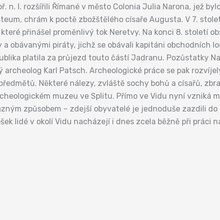
 př. n. l. rozšířili Římané v město Colonia Julia Narona, jež
eum, chrám k poctě zbožštělého císaře Augusta. V 7. století 
teré přinášel proměnlivý tok Neretvy. Na konci 8. století o
a obávanými piráty, jichž se obávali kapitáni obchodních lo
publika platila za průjezd touto částí Jadranu. Pozůstatky 
 archeolog Karl Patsch. Archeologické práce se pak rozvíjely
 předmětů. Některé nálezy, zvláště sochy bohů a císařů, zbr
rcheologickém muzeu ve Splitu. Přímo ve Vidu nyní vzniká
ázným způsobem – zdejší obyvatelé je jednoduše zazdili d
k lidé v okolí Vidu nacházejí i dnes zcela běžně při práci n