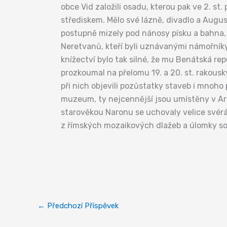
obce Vid založili osadu, kterou pak ve 2. st.
střediskem. Mělo své lázně, divadlo a August
postupně mizely pod nánosy písku a bahna, k
Neretvanů, kteří byli uznávanými námořníky 
knížectví bylo tak silné, že mu Benátská re
prozkoumal na přelomu 19. a 20. st. rakouský
při nich objevili pozůstatky staveb i mnoho
muzeum, ty nejcennější jsou umístěny v A
starověkou Naronu se uchovaly velice svér
z římských mozaikových dlažeb a úlomky soše
←
Předchozí Příspěvek