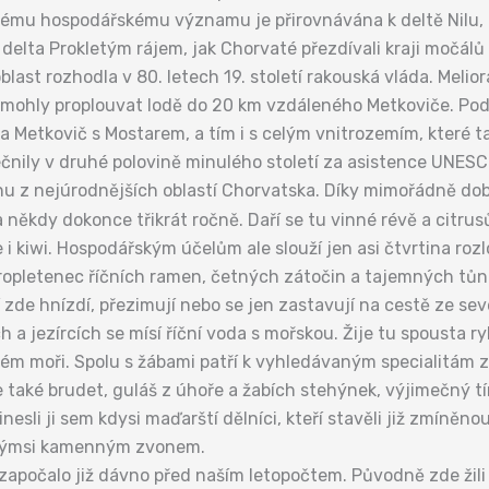
i svému hospodářskému významu je přirovnávána k deltě Nilu, 
a delta Prokletým rájem, jak Chorvaté přezdívali kraji močálů a
ast rozhodla v 80. letech 19. století rakouská vláda. Meli
m mohly proplouvat lodě do 20 km vzdáleného Metkoviče. Podo
la Metkovič s Mostarem, a tím i s celým vnitrozemím, které t
ečnily v druhé polovině minulého století za asistence UNESC
ednu z nejúrodnějších oblastí Chorvatska. Díky mimořádně d
 někdy dokonce třikrát ročně. Daří se tu vinné révě a citr
i kiwi. Hospodářským účelům ale slouží jen asi čtvrtina rozl
propletenec říčních ramen, četných zátočin a tajemných tůní, 
 zde hnízdí, přezimují nebo se jen zastavují na cestě ze seve
ch a jezírcích se mísí říční voda s mořskou. Žije tu spousta ry
ém moři. Spolu s žábami patří k vyhledávaným specialitám z
e také brudet, guláš z úhoře a žabích stehýnek, výjimečný tí
nesli ji sem kdysi maďarští dělníci, kteří stavěli již zmíněno
akýmsi kamenným zvonem.
započalo již dávno před naším letopočtem. Původně zde žili 