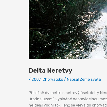
Delta Neretvy
/
2007
,
Chorvatsko
/ Napsal
Země světa
Přibližně dvacetikilometrový úsek delty Ne
úrodné území, vyplněné nepravidelnou mozai
nejdelší vodní tok, jenž se vlévá do chorvat