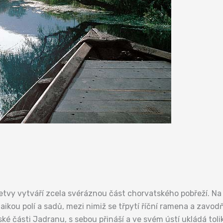
retvy vytváří zcela svéráznou část chorvatského pobřeží. Na
kou polí a sadů, mezi nimiž se třpytí říční ramena a zavodň
ské části Jadranu, s sebou přináší a ve svém ústí ukládá toli