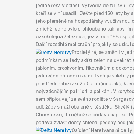
jediná řeka v oblasti vytvořila deltu. Kvůl
kteří se v ní usadili. Ještě před 150 lety byl
jeho přeměně na hospodářsky využívanou obl
z nichž jedno bylo prohloubeno tak, aby jí
úzkokolejná železnice, jež v roce 1885 spoji
Další rozsáhlé meliorační projekty se uskut
Prokletý ráj se změnil v j
podmínkám se tady sklízí zelenina dvakrát a
jabloním, broskvoním, fíkovníkům a dokonce 
jedinečné přírodní území. Tvoří je spletitý 
prostředí nabízí asi 250 druhům ptáků, kteří
nejvzácnějším patří orli a pelikáni. V koryte
sem připlouvají ze svého rodiště v Sargasov
udí, žáby smaží obalené v těstíčku. Skvělý j
Chorvatsku, do něhož se přidává paprika. Při
podává zvlášť dobrý chleba, pečený pod j
Osídlení Neretvanské delty 