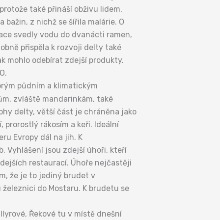
protože také přináší obživu lidem,
 bažin, z nichž se šířila malárie. O
orace svedly vodu do dvanácti ramen,
bně přispěla k rozvoji delty také
ak mohlo odebírat zdejší produkty.
O.
obrým půdním a klimatickým
usům, zvláště mandarinkám, také
ohy delty, větší část je chráněna jako
prorostlý rákosím a keři. Ideální
ru Evropy dál na jih. K
b. Vyhlášení jsou zdejší úhoři, kteří
dejších restaurací. Úhoře nejčastěji
m, že je to jediný brudet v
u železnici do Mostaru. K brudetu se
Ilyrové, Řekové tu v místě dnešní