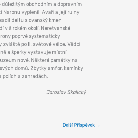
 bylo důležitým obchodním a dopravním
Naronu vyplenili Avaři a její ruiny
bsadil deltu slovanský kmen
dí v širokém okolí. Neretvanské
Narony poprvé systematicky
 zvláště po II. světové válce. Vědci
aně a šperky vystavuje místní
 muzeum nové. Některé památky na
o svých domů. Zbytky amfor, kamínky
a polích a zahradách.
Jaroslav Skalický
Další Příspěvek
→