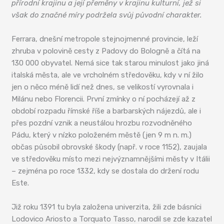
přírodní krajinu a její přeměny v krajinu kulturní, jež si
však do značné míry podržela svůj původní charakter.
Ferrara, dnešní metropole stejnojmenné provincie, leží
zhruba v polovině cesty z Padovy do Bologně a čítá na
130 000 obyvatel. Nemá sice tak starou minulost jako jiná
italská města, ale ve vrcholném středověku, kdy v ní žilo
jen o něco méně lidí než dnes, se velikostí vyrovnala i
Milánu nebo Florencii. První zmínky o ní pocházejí až z
období rozpadu římské říše a barbarských nájezdů, ale i
přes pozdní vznik a neustálou hrozbu rozvodněného
Pádu, který v nízko položeném městě (jen 9 m n. m.)
občas působil obrovské škody (např. v roce 1152), zaujala
ve středověku místo mezi nejvýznamnějšími městy v Itálii
– zejména po roce 1332, kdy se dostala do držení rodu
Este.
Již roku 1391 tu byla založena univerzita, žili zde básníci
Lodovico Ariosto a Torquato Tasso, narodil se zde kazatel