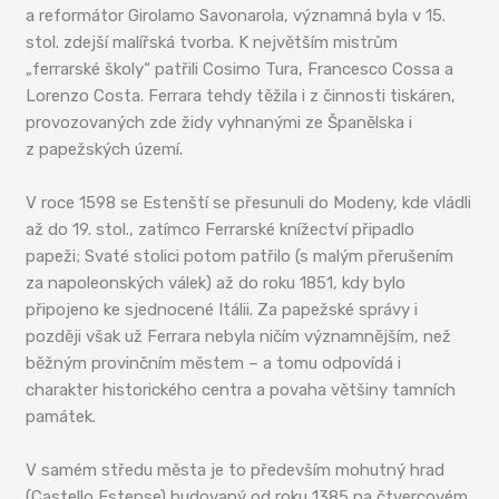
a reformátor Girolamo Savonarola, významná byla v 15.
stol. zdejší malířská tvorba. K největším mistrům
„ferrarské školy“ patřili Cosimo Tura, Francesco Cossa a
Lorenzo Costa. Ferrara tehdy těžila i z činnosti tiskáren,
provozovaných zde židy vyhnanými ze Španělska i
z papežských území.
V roce 1598 se Estenští se přesunuli do Modeny, kde vládli
až do 19. stol., zatímco Ferrarské knížectví připadlo
papeži; Svaté stolici potom patřilo (s malým přerušením
za napoleonských válek) až do roku 1851, kdy bylo
připojeno ke sjednocené Itálii. Za papežské správy i
později však už Ferrara nebyla ničím významnějším, než
běžným provinčním městem – a tomu odpovídá i
charakter historického centra a povaha většiny tamních
památek.
V samém středu města je to především mohutný hrad
(Castello Estense) budovaný od roku 1385 na čtvercovém