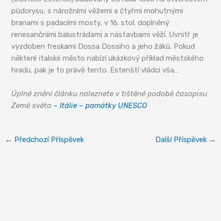
půdorysu, s nárožními věžemi a čtyřmi mohutnými
branami s padacími mosty, v 16. stol. doplněný
renesančními balustrádami a nástavbami věží. Uvnitř je
vyzdoben freskami Dossa Dossiho a jeho žáků. Pokud
některé italské město nabízí ukázkový příklad městského
hradu, pak je to právě tento. Estenští vládci vša…
Úplné znění článku naleznete v tištěné podobě časopisu
Země světa
– Itálie – památky UNESCO
←
Předchozí Příspěvek
Další Příspěvek
→