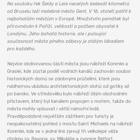
Na soutoku řek Šeldy a Leie necelých šedesát kilometrů
od Bruselu leží malebné město Gent. V 16. století patřil k
nejbohatším městům v Evropě. Množstvím památek byl
přirovnáván k Paříži, velikostí a počtem obyvatel k
Londýnu. Jeho bohatá historie, ale i pulsující
současnost města plného zábavy je stálým lákadlem
pro každého.
Nejvíce obdivovanou částí města jsou nábřeží Korenlei a
Graslei, kde zůstal podél vodních kanálů zachován soubor
historických domů se zdobnými průčelími, které jsou
nádhernou ukázkou architektonických slohů od gotiky až
po baroko. Ve středověku bylo nábřeží čilým obchodním
přístavem, který byl kanálem propojen s mořem, takže do
města mohly vplouvat i větší námořní lodě.
Pravděpodobně největším zážitkem pro turisty je
neopakovatelný pohled z mostu Saint Michaels na nábřeží
Korenlei, kde se v jedné linii zjevují tři velkolepé věže
chrámu sv. Bavona, sv. Mikuláše a zvonice Belfort.