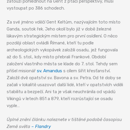
zatouží pohlédnout na Gent z ptačí perspektivy, musí
vystoupat po 386 schodech.
Za své jméno vděčí Gent Keltům, nazývajícím toto místo
Ganda, soutok řek. Jeho okolí bylo již v době železné
lákavým strategickým místem pro první osídlení. O něco
později oblast ovládli Římané, kteří tu podle
archeologických vykopávek založili osadu, jež fungovala
až do 5. stol., kdy místo přebrali Frankové. Období
založení vlastního města se klade do 7. stol. Tehdy sem
přišel misionář
sv. Amandus
s cílem šířit křesťanství.
Založil dvě opatství sv. Bavona a sv. Petra. Od té doby se
začali v lokalitě usazovat další lidé, kteří v opatstvích viděli
stabilitu a bezpečí. Ani ta je však neuchránila od vpádů
Vikingů v letech 851 a 879, kteří rozrůstající se osadu
vyple…
Úplné znění článku naleznete v tištěné podobě časopisu
Země světa
– Flandry