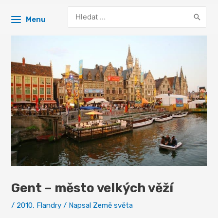
Search
Menu
for:
Gent – město velkých věží
/
2010
,
Flandry
/ Napsal
Země světa