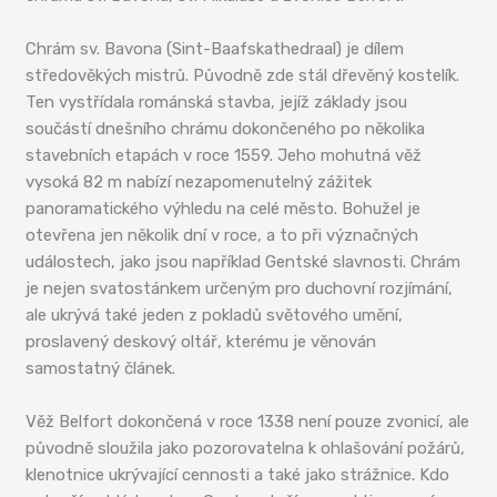
Chrám sv. Bavona (Sint-Baafskathedraal) je dílem
středověkých mistrů. Původně zde stál dřevěný kostelík.
Ten vystřídala románská stavba, jejíž základy jsou
součástí dnešního chrámu dokončeného po několika
stavebních etapách v roce 1559. Jeho mohutná věž
vysoká 82 m nabízí nezapomenutelný zážitek
panoramatického výhledu na celé město. Bohužel je
otevřena jen několik dní v roce, a to při význačných
událostech, jako jsou například Gentské slavnosti. Chrám
je nejen svatostánkem určeným pro duchovní rozjímání,
ale ukrývá také jeden z pokladů světového umění,
proslavený deskový oltář, kterému je věnován
samostatný článek.
Věž Belfort dokončená v roce 1338 není pouze zvonicí, ale
původně sloužila jako pozorovatelna k ohlašování požárů,
klenotnice ukrývající cennosti a také jako strážnice. Kdo