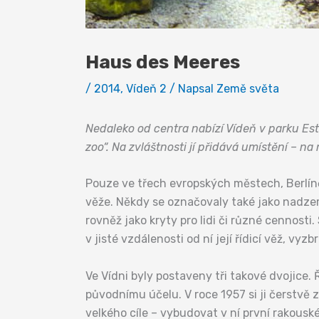
Haus des Meeres
/
2014
,
Vídeň 2
/ Napsal
Země světa
Nedaleko od centra nabízí Vídeň v parku Es
zoo“. Na zvláštnosti jí přidává umístění – n
Pouze ve třech evropských městech, Berlíně
věže. Někdy se označovaly také jako nadzem
rovněž jako kryty pro lidi či různé cennosti
v jisté vzdálenosti od ní její řídicí věž, v
Ve Vídni byly postaveny tři takové dvojice.
původnímu účelu. V roce 1957 si ji čerstvě 
velkého cíle – vybudovat v ní první rakousk