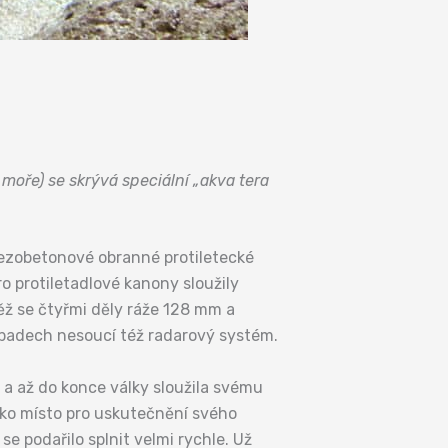
moře) se skrývá speciální „akva tera
elezobetonové obranné protiletecké
 protiletadlové kanony sloužily
 věž se čtyřmi děly ráže 128 mm a
případech nesoucí též radarový systém.
 a až do konce války sloužila svému
jako místo pro uskutečnění svého
e podařilo splnit velmi rychle. Už