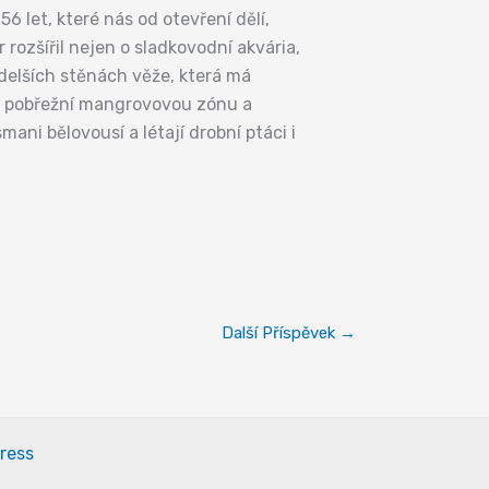
6 let, které nás od otevření dělí,
rozšířil nejen o sladkovodní akvária,
u delších stěnách věže, která má
s i pobřežní mangrovovou zónu a
ani bělovousí a létají drobní ptáci i
Další Příspěvek
→
ress