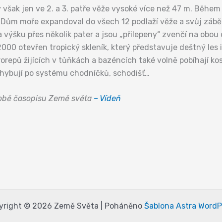
však jen ve 2. a 3. patře věže vysoké více než 47 m. Během 5
 Dům moře expandoval do všech 12 podlaží věže a svůj záběr 
 na výšku přes několik pater a jsou „přilepeny“ zvenčí na obo
 2000 otevřen tropický skleník, který představuje deštný le
orepů žijících v tůňkách a bazéncích také volně pobíhají kosm
pohybují po systému chodníčků, schodišť…
době časopisu Země světa
– Vídeň
yright © 2026 Země Světa | Poháněno
Šablona Astra WordP