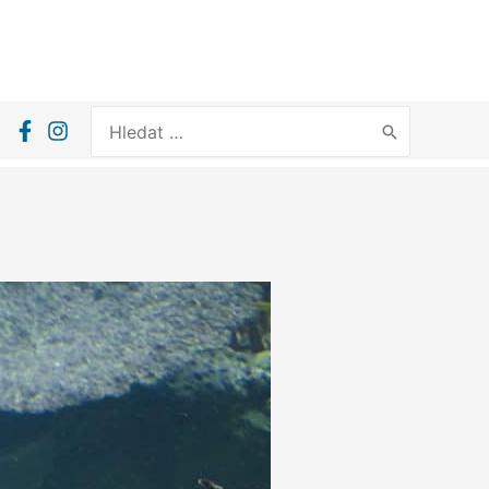
Search
for: