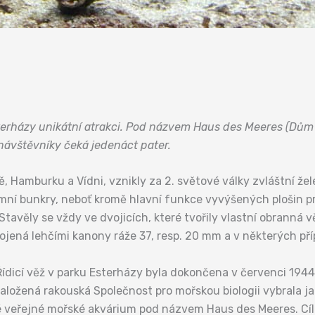
terházy unikátní atrakci. Pod názvem Haus des Meeres (Dům 
a návštěvníky čeká jedenáct pater.
, Hamburku a Vídni, vznikly za 2. světové války zvláštní ž
ní bunkry, neboť kromě hlavní funkce vyvýšených plošin pro
. Stavěly se vždy ve dvojicích, které tvořily vlastní obranná
yzbrojená lehčími kanony ráže 37, resp. 20 mm a v některých 
 Řídicí věž v parku Esterházy byla dokončena v červenci 1944
založená rakouská Společnost pro mořskou biologii vybrala 
é veřejné mořské akvárium pod názvem Haus des Meeres. Cíl s