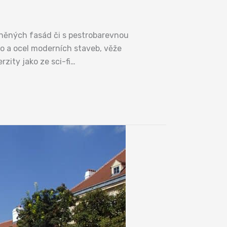
eněných fasád či s pestrobarevnou
klo a ocel moderních staveb, věže
zity jako ze sci-fi…