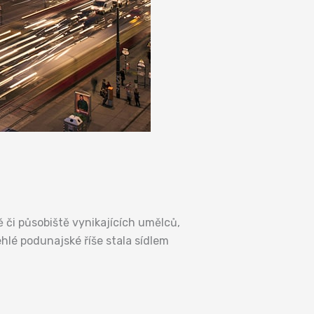
tě či působiště vynikajících umělců,
hlé podunajské říše stala sídlem