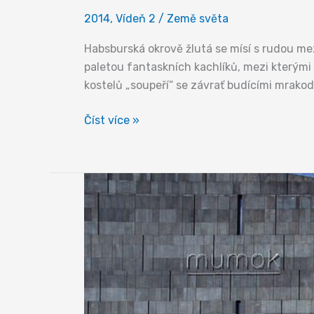
2014
,
Vídeň 2
/
Země světa
Habsburská okrově žlutá se mísí s rudou m
paletou fantaskních kachlíků, mezi kterými 
kostelů „soupeří“ se závrať budícími mrakod
Architektura
Číst více »
imperiální
i
futuristická