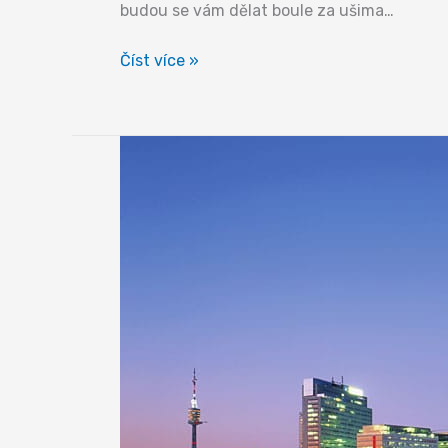
budou se vám dělat boule za ušima…
Srdce
Číst více »
Vídně