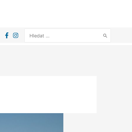
Search
for: