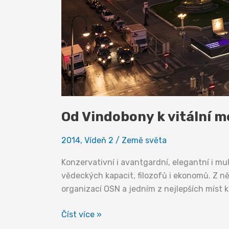
Od Vindobony k vitální m
2014
,
Vídeň 2
/
Země světa
Konzervativní i avantgardní, elegantní i mul
vědeckých kapacit, filozofů i ekonomů. Z ně
organizací OSN a jedním z nejlepších míst 
Od
Číst více »
Vindobony