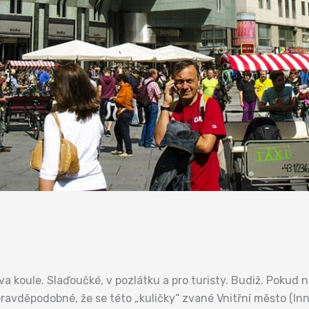
ova koule. Slaďoučké, v pozlátku a pro turisty. Budiž. Pokud
pravděpodobné, že se této „kuličky“ zvané Vnitřní město (In