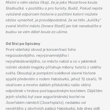
Místní o něm občas říkají, že je jako Mozartova koule.
Slaďoučké, v pozlátku a pro turisty. Budiž. Pokud nejste
vyloženě odpůrcem historie a počítání kalorií můžete
občas vynechat, je pravděpodobné, že se této „kuličky“
zvané Vnitřní město (Innere Stadt) jen tak nenabažíte a
budou se vám dělat boule za ušima.
Od Sisi po lipicány
První vídeňský obvod je koncentrací toho
nejpůsobivějšího, nejvýznamnějšího i
nejvyhledávanějšího, co město nabízí a co v jakémkoli
ročním období magicky přitahuje miliony turistů z celého
světa. Okouzlují je pompézní svědkové slavné historie
spjaté především s rodem Habsburků, jehož 12 císařů, 19
císařoven a mnoho dalších příslušníků našlo věčný
odpočinek v hrobce pod kapucínským kostelem. Dějištěm
jejich sňatků byl zase augustiniánský kostel na
Josefském náměstí (Josefsplatz), nedaleko od
největšího z obytných paláců Habsburků, kde dnes sídlí