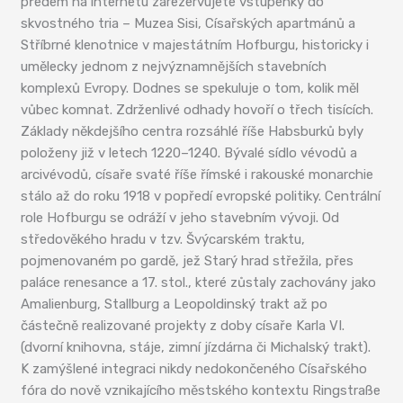
předem na internetu zarezervujete vstupenky do
skvostného tria – Muzea Sisi, Císařských apartmánů a
Stříbrné klenotnice v majestátním Hofburgu, historicky i
umělecky jednom z nejvýznamnějších stavebních
komplexů Evropy. Dodnes se spekuluje o tom, kolik měl
vůbec komnat. Zdrženlivé odhady hovoří o třech tisících.
Základy někdejšího centra rozsáhlé říše Habsburků byly
položeny již v letech 1220–1240. Bývalé sídlo vévodů a
arcivévodů, císaře svaté říše římské i rakouské monarchie
stálo až do roku 1918 v popředí evropské politiky. Centrální
role Hofburgu se odráží v jeho stavebním vývoji. Od
středověkého hradu v tzv. Švýcarském traktu,
pojmenovaném po gardě, jež Starý hrad střežila, přes
paláce renesance a 17. stol., které zůstaly zachovány jako
Amalienburg, Stallburg a Leopoldinský trakt až po
částečně realizované projekty z doby císaře Karla VI.
(dvorní knihovna, stáje, zimní jízdárna či Michalský trakt).
K zamýšlené integraci nikdy nedokončeného Císařského
fóra do nově vznikajícího městského kontextu Ringstraße