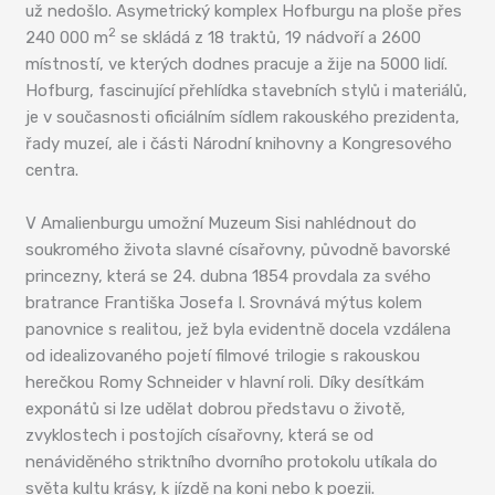
už nedošlo. Asymetrický komplex Hofburgu na ploše přes
2
240 000 m
se skládá z 18 traktů, 19 nádvoří a 2600
místností, ve kterých dodnes pracuje a žije na 5000 lidí.
Hofburg, fascinující přehlídka stavebních stylů i materiálů,
je v současnosti oficiálním sídlem rakouského prezidenta,
řady muzeí, ale i části Národní knihovny a Kongresového
centra.
V Amalienburgu umožní Muzeum Sisi nahlédnout do
soukromého života slavné císařovny, původně bavorské
princezny, která se 24. dubna 1854 provdala za svého
bratrance Františka Josefa I. Srovnává mýtus kolem
panovnice s realitou, jež byla evidentně docela vzdálena
od idealizovaného pojetí filmové trilogie s rakouskou
herečkou Romy Schneider v hlavní roli. Díky desítkám
exponátů si lze udělat dobrou představu o životě,
zvyklostech i postojích císařovny, která se od
nenáviděného striktního dvorního protokolu utíkala do
světa kultu krásy, k jízdě na koni nebo k poezii.