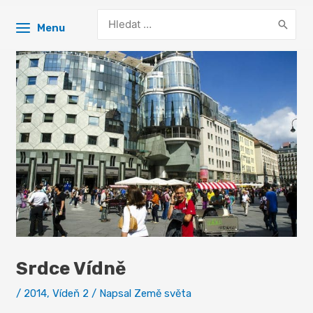
Search
Menu
for:
Srdce Vídně
/
2014
,
Vídeň 2
/ Napsal
Země světa