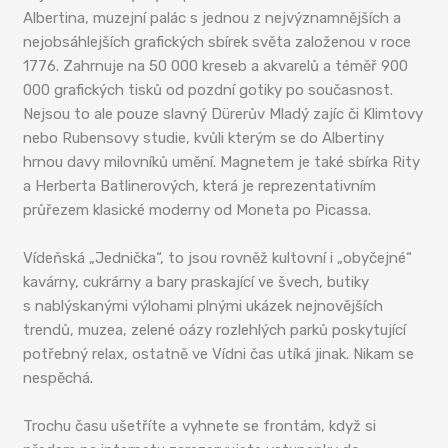
Albertina, muzejní palác s jednou z nejvýznamnějších a
nejobsáhlejších grafických sbírek světa založenou v roce
1776. Zahrnuje na 50 000 kreseb a akvarelů a téměř 900
000 grafických tisků od pozdní gotiky po současnost.
Nejsou to ale pouze slavný Dürerův Mladý zajíc či Klimtovy
nebo Rubensovy studie, kvůli kterým se do Albertiny
hrnou davy milovníků umění. Magnetem je také sbírka Rity
a Herberta Batlinerových, která je reprezentativním
průřezem klasické moderny od Moneta po Picassa.
Vídeňská „Jednička“, to jsou rovněž kultovní i „obyčejné“
kavárny, cukrárny a bary praskající ve švech, butiky
s nablýskanými výlohami plnými ukázek nejnovějších
trendů, muzea, zelené oázy rozlehlých parků poskytující
potřebný relax, ostatně ve Vídni čas utíká jinak. Nikam se
nespěchá.
Trochu času ušetříte a vyhnete se frontám, když si