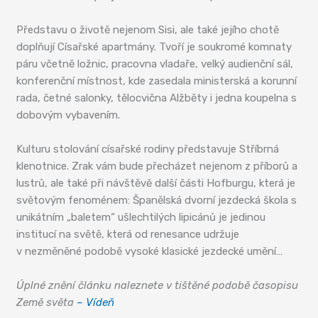
Představu o životě nejenom Sisi, ale také jejího chotě
doplňují Císařské apartmány. Tvoří je soukromé komnaty
páru včetně ložnic, pracovna vladaře, velký audienční sál,
konferenční místnost, kde zasedala ministerská a korunní
rada, četné salonky, tělocvična Alžběty i jedna koupelna s
dobovým vybavením.
Kulturu stolování císařské rodiny představuje Stříbrná
klenotnice. Zrak vám bude přecházet nejenom z příborů a
lustrů, ale také při návštěvě další části Hofburgu, která je
světovým fenoménem: Španělská dvorní jezdecká škola s
unikátním „baletem“ ušlechtilých lipicánů je jedinou
institucí na světě, která od renesance udržuje
v nezměněné podobě vysoké klasické jezdecké umění…
Úplné znění článku naleznete v tištěné podobě časopisu
Země světa
– Vídeň