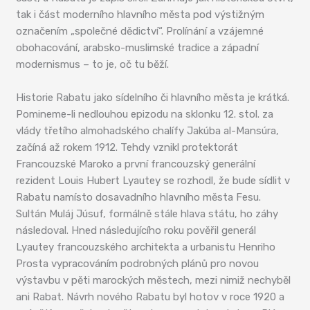
tak i část moderního hlavního města pod výstižným
označením „společné dědictví“. Prolínání a vzájemné
obohacování, arabsko-muslimské tradice a západní
modernismus – to je, oč tu běží.
Historie Rabatu jako sídelního či hlavního města je krátká.
Pomineme-li nedlouhou epizodu na sklonku 12. stol. za
vlády třetího almohadského chalífy Jakúba al-Mansúra,
začíná až rokem 1912. Tehdy vznikl protektorát
Francouzské Maroko a první francouzský generální
rezident Louis Hubert Lyautey se rozhodl, že bude sídlit v
Rabatu namísto dosavadního hlavního města Fesu.
Sultán Muláj Júsuf, formálně stále hlava státu, ho záhy
následoval. Hned následujícího roku pověřil generál
Lyautey francouzského architekta a urbanistu Henriho
Prosta vypracováním podrobných plánů pro novou
výstavbu v pěti marockých městech, mezi nimiž nechyběl
ani Rabat. Návrh nového Rabatu byl hotov v roce 1920 a