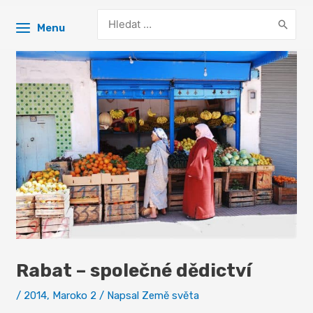
Search
Menu
for:
Rabat – společné dědictví
/
2014
,
Maroko 2
/ Napsal
Země světa