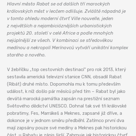
Hlavní město Rabat se od dalších tří marockých
královských měst v lecčem odlišuje. Zvláště nápadná je
v tomto ohledu moderní čtvrť Ville nouvelle, jeden
z největších a nejambicióznějších urbanistických
projektů 20. století v celé Africe a podle mnohých
nejúplnější ze všech. V kombinaci se středověkou
medínou a nekropolí Merínovců vytváří unikátní komplex
starého a nového.
V žebříčku „top cestovních destinací“ pro rok 2013, který
sestavila americká televizní stanice CNN, obsadil Rabat
(Ribát) druhé místo. Dopomohla mu k tomu především
událost, k níž došlo pár měsíců před tím – Rabat byl jako
devátá marocká památka zapsán na prestižní seznam
Světového dědictví UNESCO. Dohnal tak své tři královské
pobratimy, Fes, Marrákeš a Meknes, zapsané již dříve, a
dokonce je v jednom směru předběhl. Zatímco první dva
mají zapsány pouze své medíny a Meknes pak historickou
část, u Rabatu je zápis širší. Zahrnuje jak historickou čtvrť,