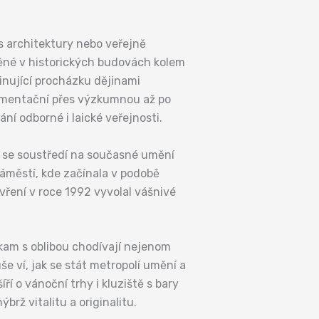
s architektury nebo veřejně
těné v historických budovách kolem
inující procházku dějinami
okumentační přes výzkumnou až po
ní odborné i laické veřejnosti.
á se soustředí na současné umění
náměstí, kde začínala v podobě
vření v roce 1992 vyvolal vášnivé
kam s oblibou chodívají nejenom
e ví, jak se stát metropolí umění a
í o vánoční trhy i kluziště s bary
ž vitalitu a originalitu.