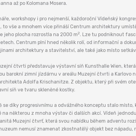
anna až po Kolomana Mosera.
ináře, workshopy i pro nejmenší, každoroční Vídeňský kongre
u, to vše a mnohem více přináší Centrum architektury umís
2
e jeho plocha rozrostla na 2000 m
. Lze tu podniknout fasc
0 letech. Centrum plní hned několik rolí, od informační a d
nami architektury a stavitelství, ale také jako místo setkává
ejní čtvrti představuje výstavní síň Kunsthalle Wien, kter
u barokní zimní jízdárnu v areálu Muzejní čtvrti a Karlovo 
chitekta Adolfa Krischanitze. Z objektu, který při svém ote
vní síň ve tvaru skleněné kostky.
se díky progresivnímu a odvážného konceptu stalo místo, 
dé na některou z mnoha výstav či dalších akcí. Vídeň jednoduš
anitá Muzejní čtvrť, která svou nabídku během adventu rozšíř
muzeum nemusí znamenat zkostnatělý objekt bez nápadu, nýbr