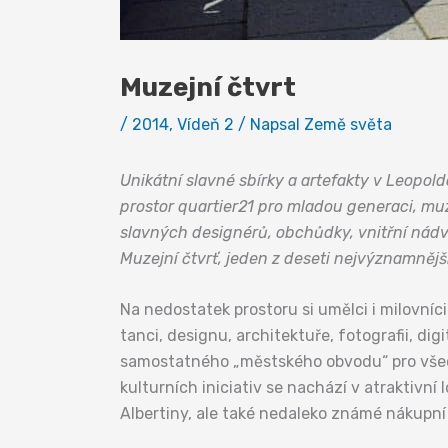
Muzejní čtvrt
/
2014
,
Vídeň 2
/ Napsal
Země světa
Unikátní slavné sbírky a artefakty v Leopol
prostor quartier21 pro mladou generaci, mu
slavných designérů, obchůdky, vnitřní nádvo
Muzejní čtvrť, jeden z deseti nejvýznamnějš
Na nedostatek prostoru si umělci i milovníc
tanci, designu, architektuře, fotografii, dig
samostatného „městského obvodu“ pro všech
kulturních iniciativ se nachází v atraktivn
Albertiny, ale také nedaleko známé nákupní 