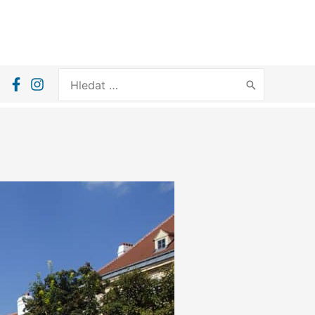
Search
for: