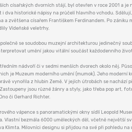
ích císařských dvorních stájí, byl otevřen v roce 2001 a je
it i dva historické nápisy na průčelí hlavního vchodu. Sdělu
ena a zvětšena císařem Františkem Ferdinandem. Po zániku m
dlily Vídeňské veletrhy.
jí společně se soudobou muzejní architekturou jedinečný sou
interpretovat umění jakou vitální součást každodenního živo
ústředním nádvoří či v sedmi menších dvorech okolo něj. Pů
z nich je Muzeum moderního umění (mumok). Jeho moderní k
ávě vynořila z hlubin Země. V jejích útrobách se nachází 
stoupeny jsou různé žánry a styly, jako třeba pop art, fotor
Ono či Gerhard Richter.
turového vápence s panoramatickými okny sídlí Leopold Mus
a. Vlastní bezmála 6000 uměleckých děl, včetně největší sv
a Klimta. Milovníci designu si přijdou na své při pohledu na