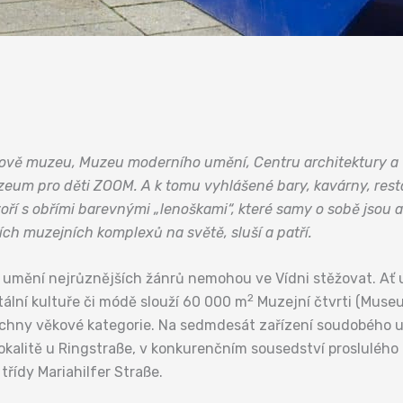
dově muzeu, Muzeu moderního umění, Centru architektury a vý
zeum pro děti ZOOM. A k tomu vyhlášené bary, kavárny, rest
ří s obřími barevnými „lenoškami“, které samy o sobě jsou a
ích muzejních komplexů na světě, sluší a patří.
i umění nejrůznějších žánrů nemohou ve Vídni stěžovat. Ať už
2
itální kultuře či módě slouží 60 000 m
Muzejní čtvrti (Museu
ny věkové kategorie. Na sedmdesát zařízení soudobého umě
í lokalitě u Ringstraße, v konkurenčním sousedství proslulé
třídy Mariahilfer Straße.