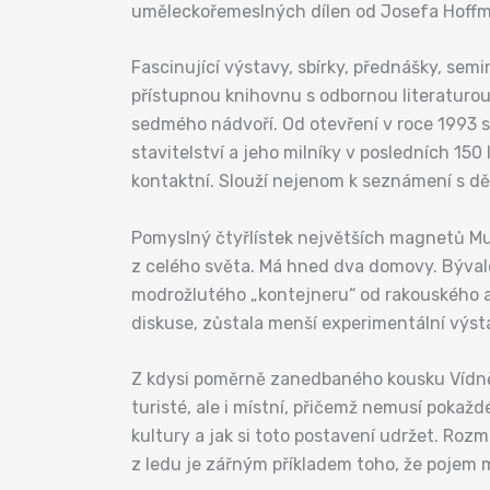
uměleckořemeslných dílen od Josefa Hoffm
Fascinující výstavy, sbírky, přednášky, sem
přístupnou knihovnu s odbornou literaturo
sedmého nádvoří. Od otevření v roce 1993 s
stavitelství a jeho milníky v posledních 15
kontaktní. Slouží nejenom k seznámení s ději
Pomyslný čtyřlístek největších magnetů Muz
z celého světa. Má hned dva domovy. Bývalo
modrožlutého „kontejneru“ od rakouského ar
diskuse, zůstala menší experimentální výsta
Z kdysi poměrně zanedbaného kousku Vídně 
turisté, ale i místní, přičemž nemusí pokaž
kultury a jak si toto postavení udržet. Rozm
z ledu je zářným příkladem toho, že pojem 