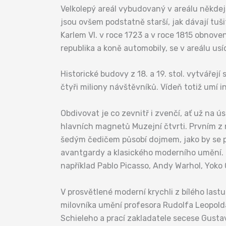
Velkolepý areál vybudovaný v areálu někdejš
jsou ovšem podstatně starší, jak dávají tuš
Karlem VI. v roce 1723 a v roce 1815 obnov
republika a koně automobily, se v areálu usí
Historické budovy z 18. a 19. stol. vytváře
čtyři miliony návštěvníků. Vídeň totiž umí 
Obdivovat je co zevnitř i zvenčí, ať už na 
hlavních magnetů Muzejní čtvrti. Prvním 
šedým čedičem působí dojmem, jako by se pr
avantgardy a klasického moderního umění. Za
například Pablo Picasso, Andy Warhol, Yoko 
V prosvětlené moderní krychli z bílého las
milovníka umění profesora Rudolfa Leopold
Schieleho a prací zakladatele secese Gustav