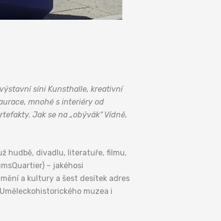
stavní síni Kunsthalle, kreativní
aurace, mnohé s interiéry od
rtefakty. Jak se na „obývák“ Vídně,
 hudbě, divadlu, literatuře, filmu,
msQuartier) – jakéhosi
ní a kultury a šest desítek adres
ho Uměleckohistorického muzea i