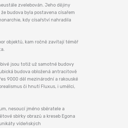
 neustále zvelebován. Jeho dějiny
jí, že budova byla postavena císařem
onarchie, kdy císařství nahradila
bor objektů, kam ročně zavítají téměř
ta.
sobivé jsou totiž už samotné budovy
ubická budova obložená antracitově
přes 9000 děl mezinárodní a rakouské
ealismus či hnutí Fluxus, i umělci,
eum, nesoucí jméno sběratele a
ětové sbírky obrazů a kreseb Egona
 unikáty vídeňských