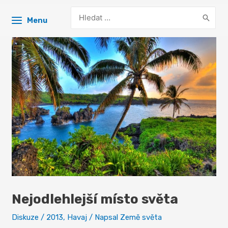
Search
Menu
for:
Nejodlehlejší místo světa
Diskuze
/
2013
,
Havaj
/ Napsal
Země světa