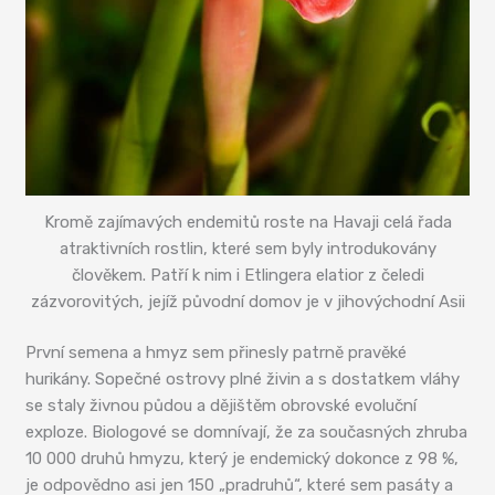
Kromě zajímavých endemitů roste na Havaji celá řada
atraktivních rostlin, které sem byly introdukovány
člověkem. Patří k nim i Etlingera elatior z čeledi
zázvorovitých, jejíž původní domov je v jihovýchodní Asii
První semena a hmyz sem přinesly patrně pravěké
hurikány. Sopečné ostrovy plné živin a s dostatkem vláhy
se staly živnou půdou a dějištěm obrovské evoluční
exploze. Biologové se domnívají, že za současných zhruba
10 000 druhů hmyzu, který je endemický dokonce z 98 %,
je odpovědno asi jen 150 „pradruhů“, které sem pasáty a