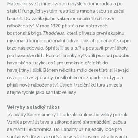
Materiální svět přinesl změnu myšlení domorodců a po
staletí fungující systém restrikcí s mnoha tabu se začal
hroutit. Do vznikajícího vakua se začalo tlačit nové
náboženství. V roce 1820 přistála na ostrovech
bostonská briga
Thaddeus
, která přivezla první skupinu
misionářů kongregacionální církve. Dalších jedenáct skupin
brzo následovalo. Spřátelili se s
alii
a postavili první školy
pro havajské děti. Pomocí latinky vytvořili psanou podobu
havajského jazyka, což jim umožnilo přeložit do
havajštiny i bibli. Během několika málo desetiletí si Havajci
osvojili nové způsoby, nosili oblečení západního typu a
přijali nové náboženství. Jejich tradiční kultura zmizela
stejně rychle jako santalové lesy.
Velryby a sladký rákos
Za vlády Kamehamehy III. udělalo království veliký pokrok.
Vznikla první ústava a zákonodárné shromáždění, začala
se měnit i ekonomika. Do Lahainy už nejezdily lodě pro
santalové dřevo, ale přístav se stal hlavním zásobovacím