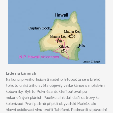
Lidé na kánoích
Na konci prvního tisíciletí našeho letopočtu se u břehů
tohoto unikátního světa objevily veliké kánoe s mořskými
kočovníky. Byli to Polynésané, kteří putovali po
nekonečných pláních Pacifiku a hledali další ostrovy ke
kolonizaci. První patrně připluli obyvatelé Markéz, ale
hlavní osídlovací vlnu tvořili Tahiťané. Podmanili si původní