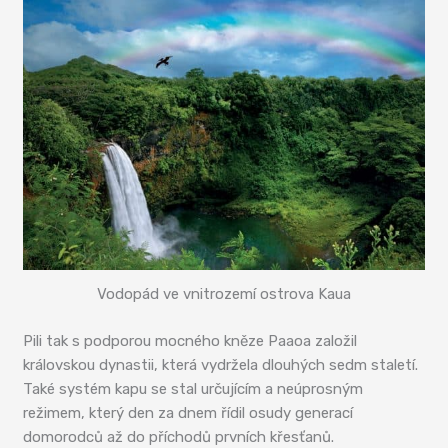
Vodopád ve vnitrozemí ostrova Kaua
Pili tak s podporou mocného kněze Paaoa založil
královskou dynastii, která vydržela dlouhých sedm staletí.
Také systém kapu se stal určujícím a neúprosným
režimem, který den za dnem řídil osudy generací
domorodců až do příchodů prvních křesťanů.