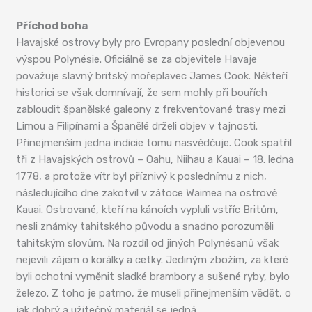
Příchod boha
Havajské ostrovy byly pro Evropany poslední objevenou
výspou Polynésie. Oficiálně se za objevitele Havaje
považuje slavný britský mořeplavec James Cook. Někteří
historici se však domnívají, že sem mohly při bouřích
zabloudit španělské galeony z frekventované trasy mezi
Limou a Filipínami a Španělé drželi objev v tajnosti.
Přinejmenším jedna indicie tomu nasvědčuje. Cook spatřil
tři z Havajských ostrovů – Oahu, Niihau a Kauai – 18. ledna
1778, a protože vítr byl příznivý k poslednímu z nich,
následujícího dne zakotvil v zátoce Waimea na ostrově
Kauai. Ostrované, kteří na kánoích vypluli vstříc Britům,
nesli známky tahitského původu a snadno porozuměli
tahitským slovům. Na rozdíl od jiných Polynésanů však
nejevili zájem o korálky a cetky. Jediným zbožím, za které
byli ochotni vyměnit sladké brambory a sušené ryby, bylo
železo. Z toho je patrno, že museli přinejmenším vědět, o
jak dobrý a užitečný materiál se jedná.