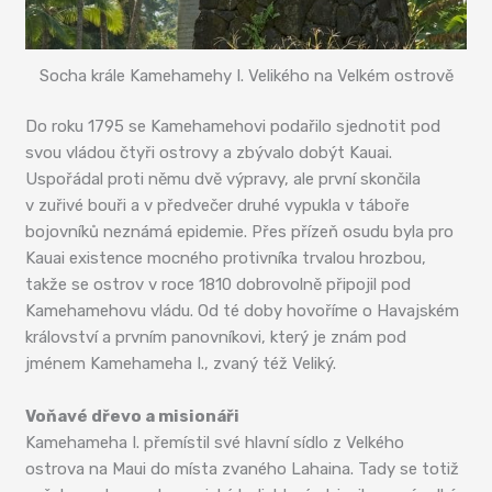
Socha krále Kamehamehy I. Velikého na Velkém ostrově
Do roku 1795 se Kamehamehovi podařilo sjednotit pod
svou vládou čtyři ostrovy a zbývalo dobýt Kauai.
Uspořádal proti němu dvě výpravy, ale první skončila
v zuřivé bouři a v předvečer druhé vypukla v táboře
bojovníků neznámá epidemie. Přes přízeň osudu byla pro
Kauai existence mocného protivníka trvalou hrozbou,
takže se ostrov v roce 1810 dobrovolně připojil pod
Kamehamehovu vládu. Od té doby hovoříme o Havajském
království a prvním panovníkovi, který je znám pod
jménem Kamehameha I., zvaný též Veliký.
Voňavé dřevo a misionáři
Kamehameha I. přemístil své hlavní sídlo z Velkého
ostrova na Maui do místa zvaného Lahaina. Tady se totiž