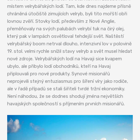
místem velrybářských lodí. Tam, kde dnes najdeme přísně
chráněná útočiště zimujících velryb, byli tito mořští obři
lovnou zvěří. Stovky lodí, především z Nové Anglie,
přeměňovaly na svých palubách velrybí tuk na čirý olej,
který pak v lampách osvětloval tehdejší svět. Naštěstí
velrybářský boom netrval dlouho, intenzivní lov v polovině
19. stol. velmi rychle snížil stavy velryb a svět musel hledat
nové zdroje. Velrybářských lodí na Havaji sice kvapem
ubylo, ale přibylo lodí obchodníků, kteří na Havaj
připlouvali pro nové produkty. Synové misionářů
neprojevili stejný entuziasmus pro šíření víry jako rodiče,
ale v řadě případů se stali šiřiteli tvrdé tržní ekonomiky.
Není náhodou, že se dodnes shodují jména největších
havajských společností s příjmením prvních misionářů.