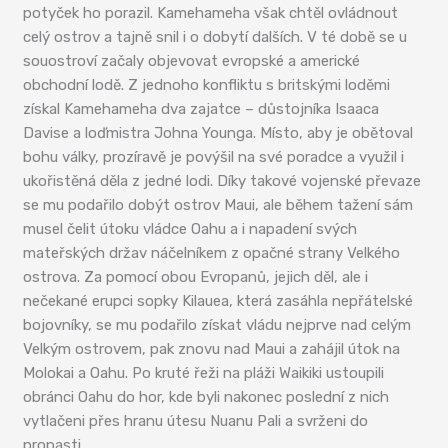
potyček ho porazil. Kamehameha však chtěl ovládnout
celý ostrov a tajně snil i o dobytí dalších. V té době se u
souostroví začaly objevovat evropské a americké
obchodní lodě. Z jednoho konfliktu s britskými loděmi
získal Kamehameha dva zajatce – důstojníka Isaaca
Davise a loďmistra Johna Younga. Místo, aby je obětoval
bohu války, prozíravě je povýšil na své poradce a využil i
ukořistěná děla z jedné lodi. Díky takové vojenské převaze
se mu podařilo dobýt ostrov Maui, ale během tažení sám
musel čelit útoku vládce Oahu a i napadení svých
mateřských držav náčelníkem z opačné strany Velkého
ostrova. Za pomocí obou Evropanů, jejich děl, ale i
nečekané erupci sopky Kilauea, která zasáhla nepřátelské
bojovníky, se mu podařilo získat vládu nejprve nad celým
Velkým ostrovem, pak znovu nad Maui a zahájil útok na
Molokai a Oahu. Po kruté řeži na pláži Waikiki ustoupili
obránci Oahu do hor, kde byli nakonec poslední z nich
vytlačeni přes hranu útesu Nuanu Pali a svrženi do
propasti.