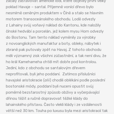
začaly zastavovat americké lodi, které objevily první velký
poklad Havaje – santal. Příjemně vonící dřevo bylo
nesmírně ceněným produktem v Číně a stalo se hlavním
motorem transoceánského obchodu. Lodě odvezly
z Lahainy svůj voňavý náklad do Kantonu, kde naložily
čínské hedvábí a porcelán, jež kolem mysu Horn odvezly
do Bostonu. Tam tento náklad vyměnily za výrobky
z novoanglických manufaktur a boty, obleky, nábytek i
zbraně pak putovaly zpět na Havaj. Z tohoto obchodu
měli významný zisk všichni zúčastnění, a tak není divu, že
ho král Kamehameha chtěl mít dobře pod kontrolou.
Jediní, kdo z obchodu se santalovým dřevem
neprofitovali, byli jeho poddaní. Zatímco příslušníci
havajské aristokracie (
alii
) chodili oblékáni podle poslední
bostonské módy, poddaní byli nuceni opustit svůj
poměrně bezstarostný způsob obživy a vyčerpávající
dřinou těžit a ručně dopravovat těžké klády do
lahainského přístavu. Často vlekli klády i ze vzdálenosti
větší než 30 km. Touha po luxusu byla mezi aristokracií tak