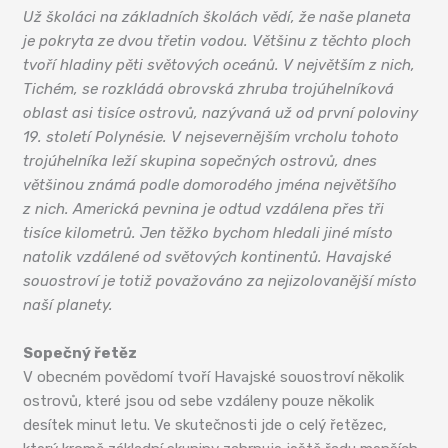
Už školáci na základních školách vědí, že naše planeta
je pokryta ze dvou třetin vodou. Většinu z těchto ploch
tvoří hladiny pěti světových oceánů. V největším z nich,
Tichém, se rozkládá obrovská zhruba trojúhelníková
oblast asi tisíce ostrovů, nazývaná už od první poloviny
19. století Polynésie. V nejsevernějším vrcholu tohoto
trojúhelníka leží skupina sopečných ostrovů, dnes
většinou známá podle domorodého jména největšího
z nich. Americká pevnina je odtud vzdálena přes tři
tisíce kilometrů. Jen těžko bychom hledali jiné místo
natolik vzdálené od světových kontinentů. Havajské
souostroví je totiž považováno za nejizolovanější místo
naší planety.
Sopečný řetěz
V obecném povědomí tvoří Havajské souostroví několik
ostrovů, které jsou od sebe vzdáleny pouze několik
desítek minut letu. Ve skutečnosti jde o celý řetězec,