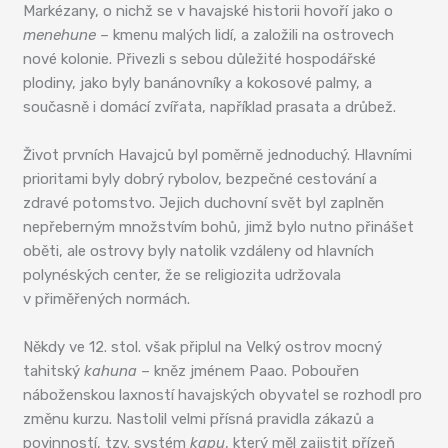
Markézany, o nichž se v havajské historii hovoří jako o
menehune
– kmenu malých lidí, a založili na ostrovech
nové kolonie. Přivezli s sebou důležité hospodářské
plodiny, jako byly banánovníky a kokosové palmy, a
současně i domácí zvířata, například prasata a drůbež.
Život prvních Havajců byl poměrně jednoduchý. Hlavními
prioritami byly dobrý rybolov, bezpečné cestování a
zdravé potomstvo. Jejich duchovní svět byl zaplněn
nepřeberným množstvím bohů, jimž bylo nutno přinášet
oběti, ale ostrovy byly natolik vzdáleny od hlavních
polynéských center, že se religiozita udržovala
v přiměřených normách.
Někdy ve 12. stol. však připlul na Velký ostrov mocný
tahitský
kahuna
– kněz jménem Paao. Pobouřen
náboženskou laxností havajských obyvatel se rozhodl pro
změnu kurzu. Nastolil velmi přísná pravidla zákazů a
povinností, tzv. systém
kapu
, který měl zajistit přízeň