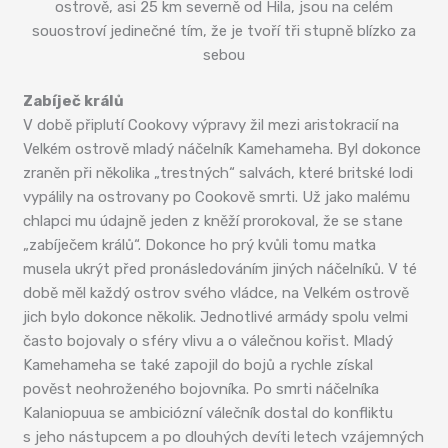
ostrově, asi 25 km severně od Hila, jsou na celém
souostroví jedinečné tím, že je tvoří tři stupně blízko za
sebou
Zabíječ králů
V době připlutí Cookovy výpravy žil mezi aristokracií na
Velkém ostrově mladý náčelník Kamehameha. Byl dokonce
zraněn při několika „trestných“ salvách, které britské lodi
vypálily na ostrovany po Cookově smrti. Už jako malému
chlapci mu údajně jeden z kněží prorokoval, že se stane
„zabíječem králů“. Dokonce ho prý kvůli tomu matka
musela ukrýt před pronásledováním jiných náčelníků. V té
době měl každý ostrov svého vládce, na Velkém ostrově
jich bylo dokonce několik. Jednotlivé armády spolu velmi
často bojovaly o sféry vlivu a o válečnou kořist. Mladý
Kamehameha se také zapojil do bojů a rychle získal
pověst neohroženého bojovníka. Po smrti náčelníka
Kalaniopuua se ambiciózní válečník dostal do konfliktu
s jeho nástupcem a po dlouhých devíti letech vzájemných