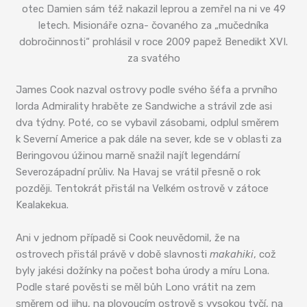
otec Damien sám též nakazil leprou a zemřel na ni ve 49
letech. Misionáře ozna- čovaného za „mučedníka
dobročinnosti“ prohlásil v roce 2009 papež Benedikt XVI.
za svatého
James Cook nazval ostrovy podle svého šéfa a prvního
lorda Admirality hraběte ze Sandwiche a strávil zde asi
dva týdny. Poté, co se vybavil zásobami, odplul směrem
k Severní Americe a pak dále na sever, kde se v oblasti za
Beringovou úžinou marně snažil najít legendární
Severozápadní průliv. Na Havaj se vrátil přesně o rok
později. Tentokrát přistál na Velkém ostrově v zátoce
Kealakekua.
Ani v jednom případě si Cook neuvědomil, že na
ostrovech přistál právě v době slavnosti
makahiki
, což
byly jakési dožínky na počest boha úrody a míru Lona.
Podle staré pověsti se měl bůh Lono vrátit na zem
směrem od jihu, na plovoucím ostrově s vysokou tyčí, na