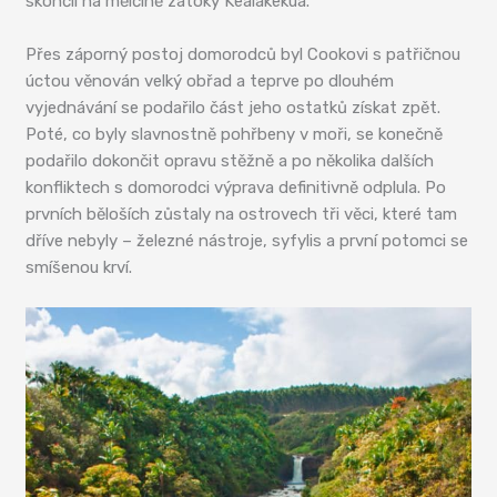
skončil na mělčině zátoky Kealakekua.
Přes záporný postoj domorodců byl Cookovi s patřičnou
úctou věnován velký obřad a teprve po dlouhém
vyjednávání se podařilo část jeho ostatků získat zpět.
Poté, co byly slavnostně pohřbeny v moři, se konečně
podařilo dokončit opravu stěžně a po několika dalších
konfliktech s domorodci výprava definitivně odplula. Po
prvních běloších zůstaly na ostrovech tři věci, které tam
dříve nebyly – železné nástroje, syfylis a první potomci se
smíšenou krví.