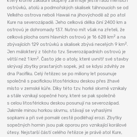
který kromě základní skupiny zahrnuje ještě řadu menších
ostrůvků, atolů a podmořských skalisek táhnoucích se od
Velkého ostrova neboli Hawaii na jihovýchodě až po atol
Kure na severozápadě. Jeho celková délka činí 2400 km a
ostrovů je dohromady 137. Nutno mít však na zřeteli, že
2
celková plocha osmi hlavních ostrovů je 16 628 km
a na
2
zbývajících 129 ostrůvků a skalisek zbývá necelých 9 km
.
Jen málokterý z těchto tzv. Severozápadních ostrovů je
2
větší než 1 km
. Často jde o atoly, které uvnitř své stavby
skrývají zbytky prastarých sopek, jež se kdysi zdvihly ze
dna Pacifiku. Celý řetězec se po miliony let posunuje
společně s pacifickou litosférickou deskou přes žhavé
místo v zemské kůře. Díky této tzv. horké skvrně vznikaly
a stále vznikají sopečné hory, které se pak společně
s celou litosférickou deskou posunují na severozápad.
Jakmile minou horkou skvrnu, stávají se vyhaslými
sopkami a při své pomalé cestě podléhají erozi. Zbytky
sopečných hornin jsou pak oporou pro vznikající korálové
útesy. Nejstarší částí celého řetězce je právě atol Kure,