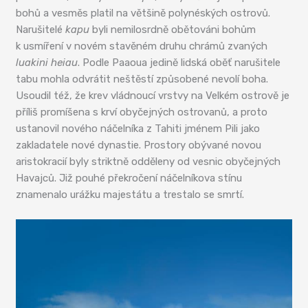
bohů a vesměs platil na většině polynéských ostrovů.
Narušitelé
kapu
byli nemilosrdně obětováni bohům
k usmíření v novém stavěném druhu chrámů zvaných
luakini heiau
. Podle Paaoua jedině lidská oběť narušitele
tabu mohla odvrátit neštěstí způsobené nevolí boha.
Usoudil též, že krev vládnoucí vrstvy na Velkém ostrově je
příliš promíšena s krví obyčejných ostrovanů, a proto
ustanovil nového náčelníka z Tahiti jménem Pili jako
zakladatele nové dynastie. Prostory obývané novou
aristokracií byly striktně odděleny od vesnic obyčejných
Havajců. Již pouhé překročení náčelníkova stínu
znamenalo urážku majestátu a trestalo se smrtí.