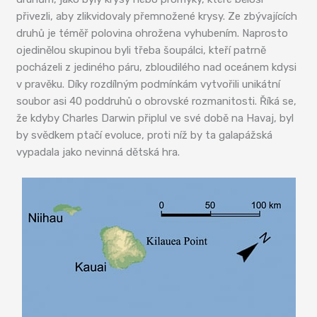
přivezli, aby zlikvidovaly přemnožené krysy. Ze zbývajících
druhů je téměř polovina ohrožena vyhubením. Naprosto
ojedinělou skupinou byli třeba šoupálci, kteří patrně
pocházeli z jediného páru, zbloudilého nad oceánem kdysi
v pravěku. Díky rozdílným podmínkám vytvořili unikátní
soubor asi 40 poddruhů o obrovské rozmanitosti. Říká se,
že kdyby Charles Darwin připlul ve své době na Havaj, byl
by svědkem ptačí evoluce, proti níž by ta galapážská
vypadala jako nevinná dětská hra.