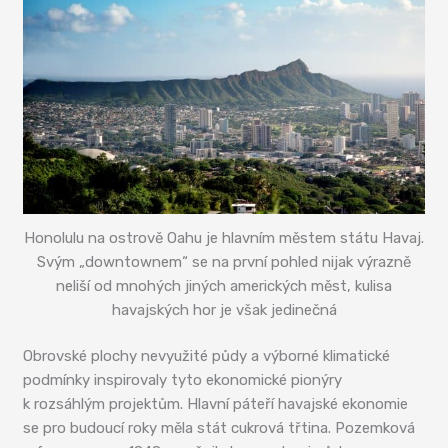
Honolulu na ostrově Oahu je hlavním městem státu Havaj.
Svým „downtownem“ se na první pohled nijak výrazně
neliší od mnohých jiných amerických měst, kulisa
havajských hor je však jedinečná
Obrovské plochy nevyužité půdy a výborné klimatické
podmínky inspirovaly tyto ekonomické pionýry
k rozsáhlým projektům. Hlavní páteří havajské ekonomie
se pro budoucí roky měla stát cukrová třtina. Pozemková