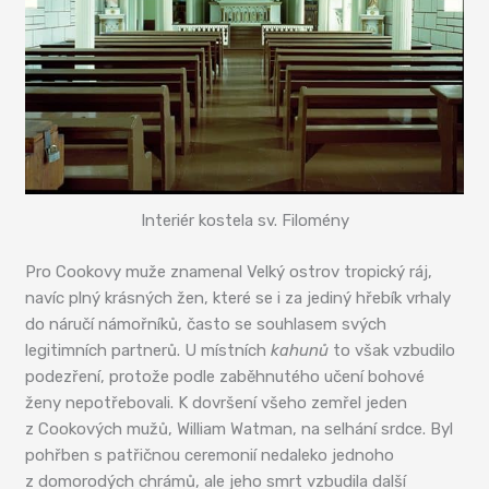
Interiér kostela sv. Filomény
Pro Cookovy muže znamenal Velký ostrov tropický ráj,
navíc plný krásných žen, které se i za jediný hřebík vrhaly
do náručí námořníků, často se souhlasem svých
legitimních partnerů. U místních
kahunů
to však vzbudilo
podezření, protože podle zaběhnutého učení bohové
ženy nepotřebovali. K dovršení všeho zemřel jeden
z Cookových mužů, William Watman, na selhání srdce. Byl
pohřben s patřičnou ceremonií nedaleko jednoho
z domorodých chrámů, ale jeho smrt vzbudila další