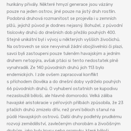
hurikány přivály. Některé hmyzí generace jsou vázány
pouze na jeden ostrov, jiné pouze na jistý druh rostlin.
Podobná druhová rozmanitost se projevila i u zemních
plžů, jejichž původ je dodnes nejasný. Bohužel, z původní
tisícovky druhů do dnešních dob přežilo pouhých 400.
Stejně unikátní byl i vývoj u některých vyšších živočichů.
Na ostrovech se sice nevyvinuli žádní obojživelníci či plazi,
savci byli zastoupeni pouze tuleněm havajským a jedním
druhem netopýra, avšak ptáci si tento nedostatek plně
vynahradili. Ze 140 původních druhů jich 113 bylo
endemických. I zde ovšem zapracoval konflikt
s příchodem člověka a do dnešní doby vydrželo pouhých
66 původních druhů. O vyhubení ostatních se kupodivu
nezasloužili běloši, ale hlavně domorodci. Velká záliba
havajské aristokracie v péřových přilbách způsobila, že 23
ptačích druhů zmizelo dřív, než první běloch stanul na
půdě Havajských ostrovů. Další druhy podlehly prudkému
rozvoji zemědělství, zavlečeným chorobám a živočišným
druhům, jako byly krysy nebo promyky, které běloši