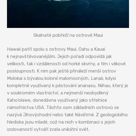
Skalnaté pobřeží na ostrově Maui
Hawaii patří spolu s ostrovy Maui, Oahu a Kauai
k nejnavštěvovanějším. Jejich pořadí odpovídá jak
velikosti, tak i vzdálenosti od horké skvrny, a tím i věkové
posloupnosti. K nim pak ještě přináleží menší ostrov
Molokai s bývalou kolonií malomocných, Lanaii, kdysi
kompletně využívaný k pěstování ananasu, Niihau, který je
v soukromém vlastnictví, a nejmenší neobydlený
Kaho’olawe, donedávna využívaný jako střelnice
námořnictva USA. Těchto osm základních ostrovů se
nazývá Jihovýchodní nebo také Návětrné. Z geologického
hlediska jsou mladé, což na nich v kombinaci s jejich
izolovaností vytváří zcela unikátní svět.