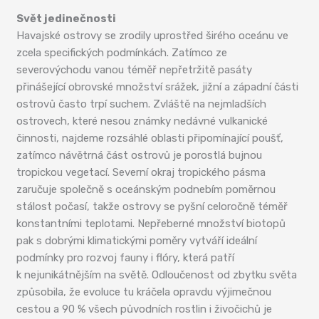
Svět jedinečnosti
Havajské ostrovy se zrodily uprostřed širého oceánu ve
zcela specifických podmínkách. Zatímco ze
severovýchodu vanou téměř nepřetržitě pasáty
přinášející obrovské množství srážek, jižní a západní části
ostrovů často trpí suchem. Zvláště na nejmladších
ostrovech, které nesou známky nedávné vulkanické
činnosti, najdeme rozsáhlé oblasti připomínající poušť,
zatímco návětrná část ostrovů je porostlá bujnou
tropickou vegetací. Severní okraj tropického pásma
zaručuje společně s oceánským podnebím poměrnou
stálost počasí, takže ostrovy se pyšní celoročně téměř
konstantními teplotami. Nepřeberné množství biotopů
pak s dobrými klimatickými poměry vytváří ideální
podmínky pro rozvoj fauny i flóry, která patří
k nejunikátnějším na světě. Odloučenost od zbytku světa
způsobila, že evoluce tu kráčela opravdu výjimečnou
cestou a 90 % všech původních rostlin i živočichů je