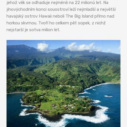
jehož věk se odhaduje nejméně na 22 milionů let. Na
jihovýchodním konci souostroví leží nejmladší a největší
havajský ostrov Hawaii neboli The Big Island přímo nad
horkou skvrnou. Tvoří ho celkem pět sopek, z nichž
nejstarší je sotva milion let.