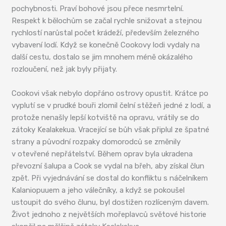
pochybnosti. Praví bohové jsou přece nesmrtelní.
Respekt k bělochům se začal rychle snižovat a stejnou
rychlostí narůstal počet krádeží, především železného
vybavení lodí. Když se konečně Cookovy lodi vydaly na
další cestu, dostalo se jim mnohem méně okázalého
rozloučení, než jak byly přijaty.
Cookovi však nebylo dopřáno ostrovy opustit. Krátce po
vyplutí se v prudké bouři zlomil čelní stěžeň jedné z lodí, a
protože nenašly lepší kotviště na opravu, vrátily se do
zátoky Kealakekua. Vracející se bůh však připlul ze špatné
strany a původní rozpaky domorodců se změnily
v otevřené nepřátelství. Během oprav byla ukradena
převozní šalupa a Cook se vydal na břeh, aby získal člun
zpět. Při vyjednávání se dostal do konfliktu s náčelníkem
Kalaniopuuem a jeho válečníky, a když se pokoušel
ustoupit do svého člunu, byl dostižen rozlíceným davem.
Život jednoho z největších mořeplavců světové historie