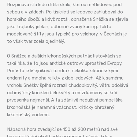
Rozpínavá síla ledu drtila skálu, kterou měl ledovec pod
sebou a v zádech. Po tisíciletí se ledovec zahluboval do
horského úbočí, a když roztál, obnažená Sněžka se zjevila
jako trojboký jehlan, odborně zvaný karling. Takto
modelované štíty jsou typické pro velehory, v Čechách je
to však tvar zcela ojedinělý.
O Sněžce a dalších krkonošských patnáctistovkách se
také říká, že to jsou arktické ostrovy uprostřed Evropy.
Porůstá je lišejníková tundra s několika krkonošskými
endemity a mnoha relikty z dob ledových. Až k samému
vrcholu Sněžky šplhá rozrazil chudobkovitý, větru odolává
ochmýřený koniklec bělokvětý a mezi kameny se krčí
prvosenka nejmenší. A ta zdánlivě neduživá pampeliška
krkonošská je náramná vzácnost, kriticky ohrožený
krkonošský endemit.
Nápadná hora zvedající se 150 až 200 metrů nad své
bezprostřední okolí budila pozornost všech, kdo v