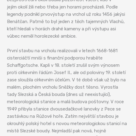
jejím okolí žili nebo třeba jen horami procházeli. Podle
legendy podnikl prvovýstup na vrchol už roku 1456 jakýsi
Benátčan. Patrně to byl jeden z těch tajemných Vlachů,
kteří hledali v horách drahé kameny a při výstupu asi
vůbec neměl horolezecké ambice.
První stavbu na vrcholu realizovali v letech 1668-1681
cisterciáčtí mniši s finanční podporou hraběte
Schaffgotsche. Kapli v 18. století zrušil svým výnosem
proti církevním řádům Josef II., ale od poloviny 19. století
zase sloužila církevním účelům. V té době však už bylo na
malém, plochém vrcholu Sněžky dost těsno. Vyrostla
tady Slezská a Česká bouda (dnes už neexistující),
meteorologická stanice a malá budova poštovny. V roce
1949 přibyla stanice dvousedačkové lanovky z Pece se
zastávkou na Růžové hoře. Zatím největší stavbou je
okrouhlý polský hotel s novou meteorologickou stanicí na
místě Slezské boudy. Nejmladší pak nová, hojně