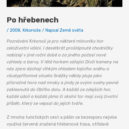
Po hřebenech
/
2008
,
Krkonoše
/ Napsal
Země světa
Poznávání Krkonoš je pro některé milovníky hor
celoživotní vášní. I desetkrát prošlápnuté chodníčky
nabízejí v jiné roční době a za jiného počasí nové
výhledy a barvy. V létě horkem sálající Dívčí kameny na
nás zjara dýchají vlhkým chladem tajícího sněhu a
všudypřítomná silueta Sněžky někdy pluje jako
přízračná hora nad mraky a jindy je svými svahy pevně
zaklesnutá do Obřího dolu. A každá ze zdejších hor,
každé údolí a každá jáma či skalní tor mají svůj životní
příběh, který se vepsal do jejich tváře.
Z mnoha turistických cest a pěšin se bezesporu nejvíce
využívá červeně značená hřebenová trasa, střídavě