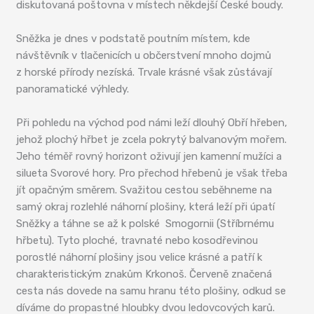
diskutovaná poštovna v místech někdejší České boudy.
Sněžka je dnes v podstatě poutním místem, kde
návštěvník v tlačenicích u občerstvení mnoho dojmů
z horské přírody nezíská. Trvale krásné však zůstávají
panoramatické výhledy.
Při pohledu na východ pod námi leží dlouhý Obří hřeben,
jehož plochý hřbet je zcela pokrytý balvanovým mořem.
Jeho téměř rovný horizont oživují jen kamenní mužíci a
silueta Svorové hory. Pro přechod hřebenů je však třeba
jít opačným směrem. Svažitou cestou seběhneme na
samý okraj rozlehlé náhorní plošiny, která leží při úpatí
Sněžky a táhne se až k polské Smogornii (Stříbrnému
hřbetu). Tyto ploché, travnaté nebo kosodřevinou
porostlé náhorní plošiny jsou velice krásné a patří k
charakteristickým znakům Krkonoš. Červeně značená
cesta nás dovede na samu hranu této plošiny, odkud se
díváme do propastné hloubky dvou ledovcových karů.