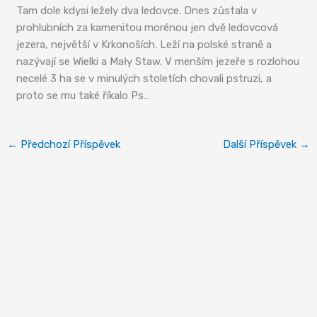
Tam dole kdysi ležely dva ledovce. Dnes zůstala v
prohlubních za kamenitou morénou jen dvě ledovcová
jezera, největší v Krkonoších. Leží na polské straně a
nazývají se Wielki a Mały Staw. V menším jezeře s rozlohou
necelé 3 ha se v minulých stoletích chovali pstruzi, a
proto se mu také říkalo Ps…
←
Předchozí Příspěvek
Další Příspěvek
→