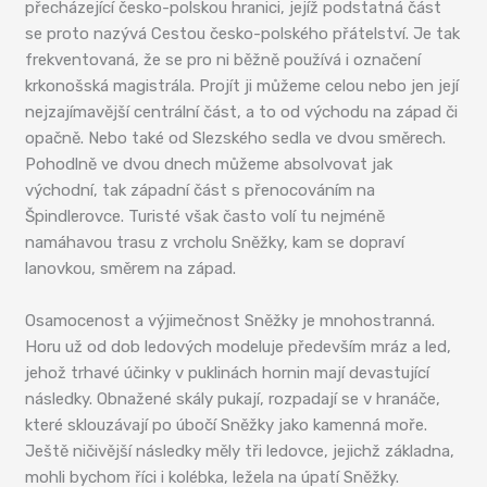
přecházející česko-polskou hranici, jejíž podstatná část
se proto nazývá Cestou česko-polského přátelství. Je tak
frekventovaná, že se pro ni běžně používá i označení
krkonošská magistrála. Projít ji můžeme celou nebo jen její
nejzajímavější centrální část, a to od východu na západ či
opačně. Nebo také od Slezského sedla ve dvou směrech.
Pohodlně ve dvou dnech můžeme absolvovat jak
východní, tak západní část s přenocováním na
Špindlerovce. Turisté však často volí tu nejméně
namáhavou trasu z vrcholu Sněžky, kam se dopraví
lanovkou, směrem na západ.
Osamocenost a výjimečnost Sněžky je mnohostranná.
Horu už od dob ledových modeluje především mráz a led,
jehož trhavé účinky v puklinách hornin mají devastující
následky. Obnažené skály pukají, rozpadají se v hranáče,
které sklouzávají po úbočí Sněžky jako kamenná moře.
Ještě ničivější následky měly tři ledovce, jejichž základna,
mohli bychom říci i kolébka, ležela na úpatí Sněžky.