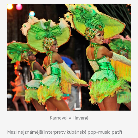
Karneval v Havaně
Mezi nejznámější interprety kubánské pop-music patří