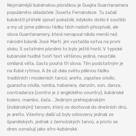
Nejznámější kubánskou písničkou je Guajíra Guantanamera
populárního skladatele Joseíta Fernándeze. Tu začali
kubánští přátelé zpívat pokaždé, kdykoliv došlo k soutěži
a my už jsme pěknou řádku těch našich přezpívali, ale
slova Guantanamery, která nenapsal nikdo menší než
národní básník José Martí, jim vystačila sotva na první
sloku. S ostatními písněmi to bylo ještě horší. V typické
kubánské hudbě tvoří text většinou jediná, neustále
omílaná věta, často pouhá tři slova. Tím podstatným je
na Kubě rytmus. A že už dala světu pěknou řádku
tradičních i moderních tanců: areíto, zapateo criollo,
guaracha criolla, rumba, habanera, danzón, son, danza,
contradanza (
contra
je z anglického
country
), kubánské
bolero, mambo, čača… Jediným prehispánským
(indiánským) tancem, který se dochoval do dnešních dnů,
je areíto. Všechny další už byly odvozeny jednak ze
španělských, jednak z černošských tanců, a proto se
dnes označují jako afro-kubánské.