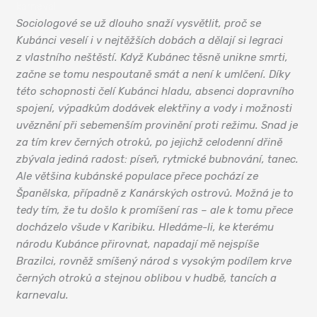
karneval
Sociologové se už dlouho snaží vysvětlit, proč se
Kubánci veselí i v nejtěžších dobách a dělají si legraci
z vlastního neštěstí. Když Kubánec těsně unikne smrti,
začne se tomu nespoutaně smát a není k umlčení. Díky
této schopnosti čelí Kubánci hladu, absenci dopravního
spojení, výpadkům dodávek elektřiny a vody i možnosti
uvěznění při sebemenším provinění proti režimu. Snad je
za tím krev černých otroků, po jejichž celodenní dřině
zbývala jediná radost: píseň, rytmické bubnování, tanec.
Ale většina kubánské populace přece pochází ze
Španělska, případně z Kanárských ostrovů. Možná je to
tedy tím, že tu došlo k promíšení ras – ale k tomu přece
docházelo všude v Karibiku. Hledáme-li, ke kterému
národu Kubánce přirovnat, napadají mě nejspíše
Brazilci, rovněž smíšený národ s vysokým podílem krve
černých otroků a stejnou oblibou v hudbě, tancích a
karnevalu.