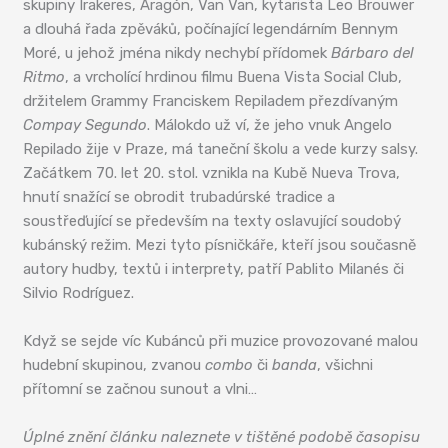
skupiny Irakeres, Aragón, Van Van, kytarista Leo Brouwer
a dlouhá řada zpěváků, počínající legendárním Bennym
Moré, u jehož jména nikdy nechybí přídomek
Bárbaro del
Ritmo
, a vrcholící hrdinou filmu Buena Vista Social Club,
držitelem Grammy Franciskem Repiladem přezdívaným
Compay Segundo
. Málokdo už ví, že jeho vnuk Angelo
Repilado žije v Praze, má taneční školu a vede kurzy salsy.
Začátkem 70. let 20. stol. vznikla na Kubě Nueva Trova,
hnutí snažící se obrodit trubadúrské tradice a
soustřeďující se především na texty oslavující soudobý
kubánský režim. Mezi tyto písničkáře, kteří jsou současně
autory hudby, textů i interprety, patří Pablito Milanés či
Silvio Rodríguez.
Když se sejde víc Kubánců při muzice provozované malou
hudební skupinou, zvanou
combo
či
banda
, všichni
přítomní se začnou sunout a vlni…
Úplné znění článku naleznete v tištěné podobě časopisu