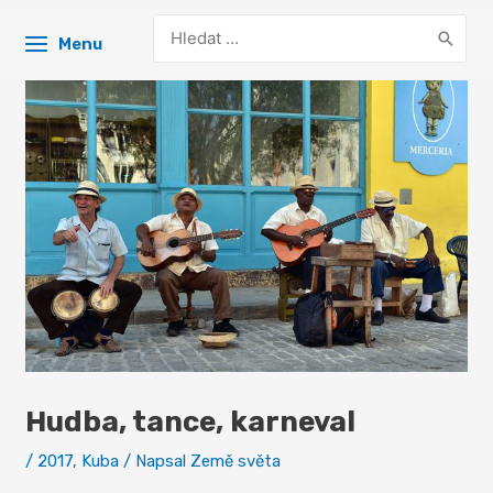
Search
Menu
for:
Hudba, tance, karneval
/
2017
,
Kuba
/ Napsal
Země světa