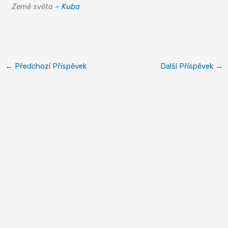
Země světa
– Kuba
Karneval na Kubě
←
Předchozí Příspěvek
Další Příspěvek
→