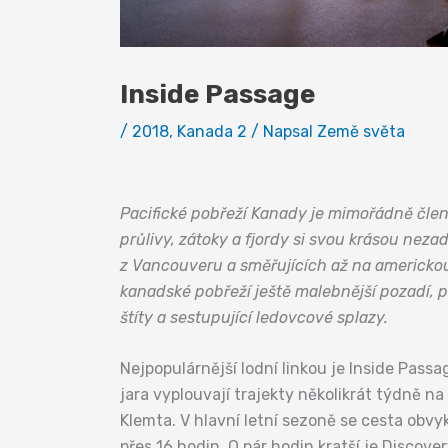
Inside Passage
/
2018
,
Kanada 2
/ Napsal
Země světa
Inside Passage
Pacifické pobřeží Kanady je mimořádně členi
průlivy, zátoky a fjordy si svou krásou nezad
z Vancouveru a směřujících až na americkou 
kanadské pobřeží ještě malebnější pozadí, p
štíty a sestupující ledovcové splazy.
Nejpopulárnější lodní linkou je Inside Pass
jara vyplouvají trajekty několikrát týdně na
Klemta. V hlavní letní sezoně se cesta ob
přes 16 hodin. O pár hodin kratší je Discov