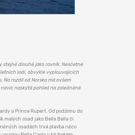
y stejně dlouhé jako rovník. Nesčetné
ýletních lodí, obvykle vyplouvajících
es. Na rozdíl od Norska má ovšem
ak navíc naskýtá pohled na zaledněné
 Hardy a Prince Rupert. Od podzimu do
ik malých osad jako Bella Bella či
míněných osadách trvá plavba něco
ou osadou Bella Coola v hlubokém