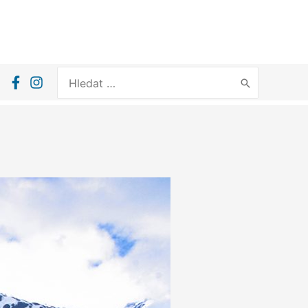
Search
for: