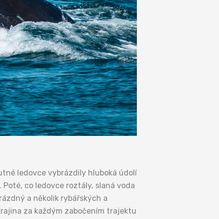
tné ledovce vybrázdily hluboká údolí
 Poté, co ledovce roztály, slaná voda
uprázdný a několik rybářských a
krajina za každým zabočením trajektu