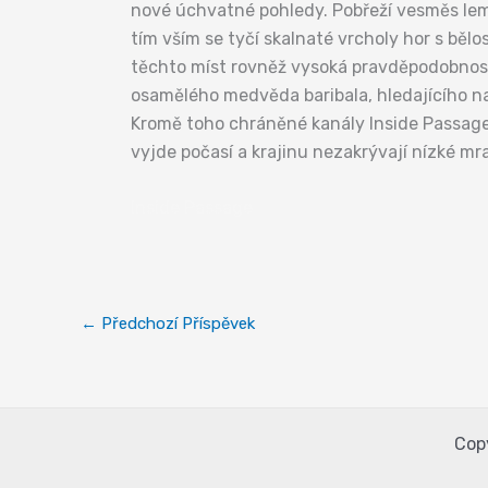
nové úchvatné pohledy. Pobřeží vesměs lem
tím vším se tyčí skalnaté vrcholy hor s bělo
těchto míst rovněž vysoká pravděpodobnost 
osamělého medvěda baribala, hledajícího na
Kromě toho chráněné kanály Inside Passage 
vyjde počasí a krajinu nezakrývají nízké m
Inside Passage
←
Předchozí Příspěvek
Cop