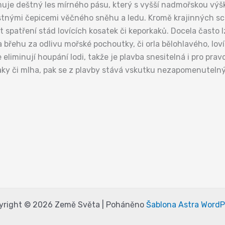
uje deštný les mírného pásu, který s vyšší nadmořskou výš
stnými čepicemi věčného sněhu a ledu. Kromě krajinných scene
spatření stád lovících kosatek či keporkaků. Docela často l
 břehu za odlivu mořské pochoutky, či orla bělohlavého, lov
eliminují houpání lodi, takže je plavba snesitelná i pro pr
raky či mlha, pak se z plavby stává vskutku nezapomenutelný
yright © 2026 Země Světa | Poháněno
Šablona Astra WordP