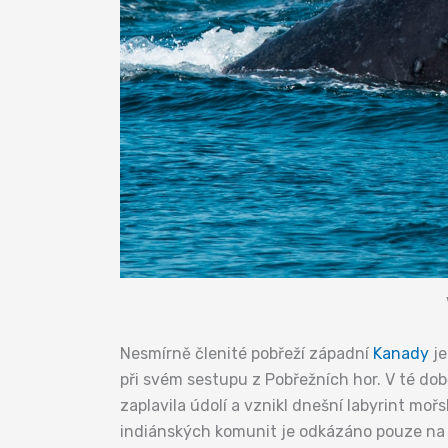
Nesmírně členité pobřeží západní
Kanady
je
při svém sestupu z Pobřežních hor. V té dob
zaplavila údolí a vznikl dnešní labyrint moř
indiánských komunit je odkázáno pouze na l