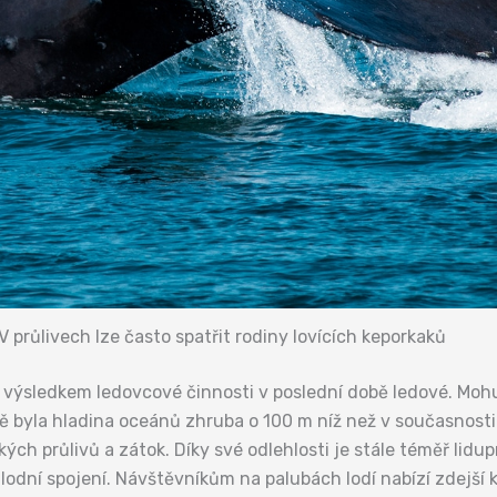
V průlivech lze často spatřit rodiny lovících keporkaků
 výsledkem ledovcové činnosti v poslední době ledové. Mohu
ě byla hladina oceánů zhruba o 100 m níž než v současnosti.
ských průlivů a zátok. Díky své odlehlosti je stále téměř lid
odní spojení. Návštěvníkům na palubách lodí nabízí zdejší 