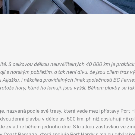
té. S celkovou délkou neuvěřitelných 40 000 km je praktick
ají s norským pobřežím, a tak není divu, že jsou cílem tras v
Aljašku, i několika pravidelných linek společnosti BC Ferri
rotože hory, které ho lemují, jsou vyšší. Během plavby se t
age, nazvaná podle své trasy, která vede mezi přístavy Port
 dvoudenní plavbu v délce asi 500 km, při níž obsluhují někol
vykle zvládne během jednoho dne. S krátkou zastávkou ve z
ery Coast Passage, která spojuje Port Hardy s malou rybářsk