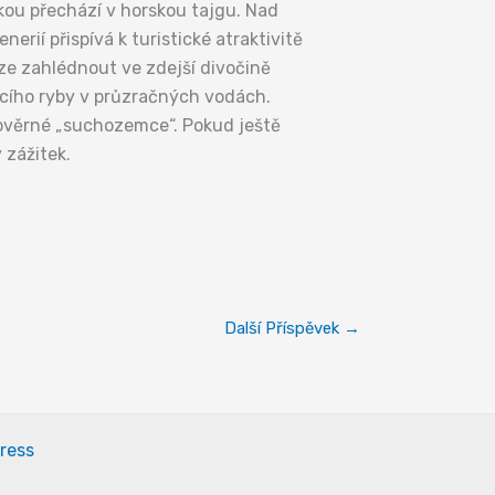
kou přechází v horskou tajgu. Nad
rií přispívá k turistické atraktivitě
ze zahlédnout ve zdejší divočině
ícího ryby v průzračných vodách.
avověrné „suchozemce“. Pokud ještě
 zážitek.
Další Příspěvek
→
ress