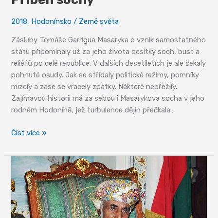
2018
,
Hodonínsko
/
Země světa
Zásluhy Tomáše Garrigua Masaryka o vznik samostatného
státu připomínaly už za jeho života desítky soch, bust a
reliéfů po celé republice. V dalších desetiletích je ale čekaly
pohnuté osudy. Jak se střídaly politické režimy, pomníky
mizely a zase se vracely zpátky. Některé nepřežily.
Zajímavou historii má za sebou i Masarykova socha v jeho
rodném Hodoníně, jež turbulence dějin přečkala…
Příběh
Číst více »
sochy