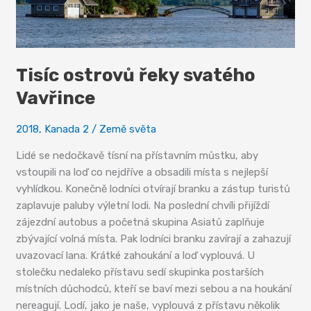
Tisíc ostrovů řeky svatého
Vavřince
2018
,
Kanada 2
/
Země světa
Lidé se nedočkavě tísní na přístavním můstku, aby
vstoupili na loď co nejdříve a obsadili místa s nejlepší
vyhlídkou. Konečně lodníci otvírají branku a zástup turistů
zaplavuje paluby výletní lodi. Na poslední chvíli přijíždí
zájezdní autobus a početná skupina Asiatů zaplňuje
zbývající volná místa. Pak lodníci branku zavírají a zahazují
uvazovací lana. Krátké zahoukání a loď vyplouvá. U
stolečku nedaleko přístavu sedí skupinka postarších
místních důchodců, kteří se baví mezi sebou a na houkání
nereagují. Lodí, jako je naše, vyplouvá z přístavu několik