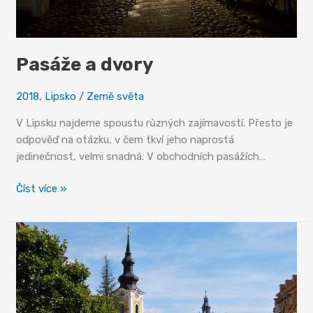
Pasáže a dvory
2018
,
Lipsko
/
Země světa
V Lipsku najdeme spoustu různých zajímavostí. Přesto je
odpověď na otázku, v čem tkví jeho naprostá
jedinečnost, velmi snadná. V obchodních pasážích…
Pasáže
Číst více »
a
dvory