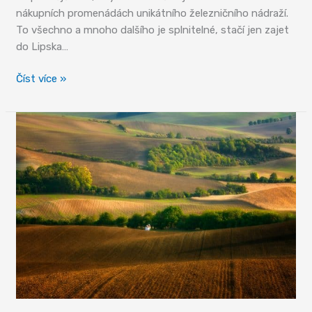
nákupních promenádách unikátního železničního nádraží.
To všechno a mnoho dalšího je splnitelné, stačí jen zajet
do Lipska…
Kreativní
Číst více »
metropole
s pohnutou
minulostí