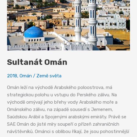
Sultanát Omán
2018
,
Omán
/
Země světa
Omán leží na východě Arabského poloostrova, má
strategickou polohu u vstupu do Perského zálivu. Na
východě omývají jeho břehy vody Arabského moře a
Ománského zálivu, na západě sousedí s Jemenem,
Saúdskou Arábií a Spojenými arabskými emiráty. Právě se
SAE Omán do jisté míry soupeří o přízeň zahraničních
návštěvníků. Ománci s oblibou říkají, že jsou pohostinnější