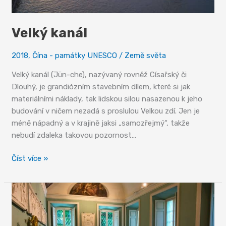
Velký kanál
2018
,
Čína - památky UNESCO
/
Země světa
Velký kanál (Jün-che), nazývaný rovněž Císařský či
Dlouhý, je grandiózním stavebním dílem, které si jak
materiálními náklady, tak lidskou silou nasazenou k jeho
budování v ničem nezadá s proslulou Velkou zdí. Jen je
méně nápadný a v krajině jaksi „samozřejmý“, takže
nebudí zdaleka takovou pozornost…
Velký
Číst více »
kanál