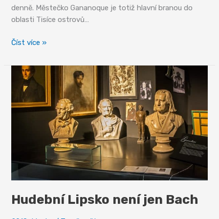
denně. Městečko Gananoque je totiž hlavní branou do
oblasti Tisíce ostrovů…
Tisíc
Číst více »
ostrovů
řeky
svatého
Vavřince
Hudební Lipsko není jen Bach