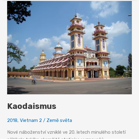
Kaodaismus
2018
,
Vietnam 2
/
Země světa
Nové náboženství vzniklé ve 20. letech minulého století