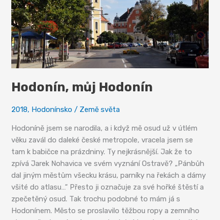
Hodonín, můj Hodonín
2018
,
Hodonínsko
/
Země světa
Hodoníně jsem se narodila, a i když mě osud už v útlém
věku zavál do daleké české metropole, vracela jsem se
tam k babičce na prázdniny. Ty nejkrásnější. Jak že to
zpívá Jarek Nohavica ve svém vyznání Ostravě? „Pánbůh
dal jiným městům všecku krásu, parníky na řekách a dámy
všité do atlasu…“ Přesto ji označuje za své hořké štěstí a
zpečetěný osud. Tak trochu podobné to mám já s
Hodonínem. Město se proslavilo těžbou ropy a zemního