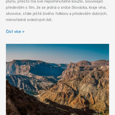
plynu, přesto má své nepominutelné kouzlo, související
především s tím, že se jedná o srdce Slovácka, kraje vína,
slivovice, stále ještě živého folkloru a především dobrých,
mimořádně srdečných lidí…
Hodonín,
Číst více »
můj
Hodonín