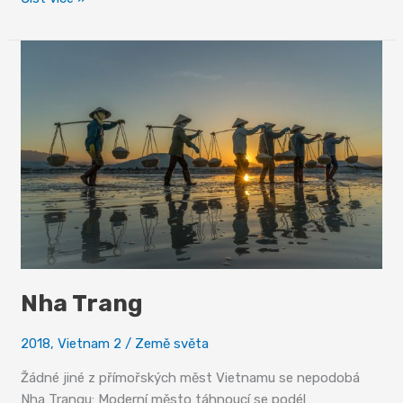
Carlotta
Nha Trang
2018
,
Vietnam 2
/
Země světa
Žádné jiné z přímořských měst Vietnamu se nepodobá
Nha Trangu: Moderní město táhnoucí se podél