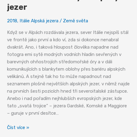
jezer
2018
,
Itálie Alpská jezera
/
Země světa
Když se v Alpách rozdávala jezera, sever Itálie nejspíš stál
ve frontě jako první a kdo ví, zda si dokonce nenabral
dvakrát. Ano, i taková hloupost člověka napadne nad
fotogra emi sytě modrých vodních hladin sevřených v
barevných ohňostrojích středomořské óry a v dáli
komunikujících s blankytem oblohy přes bariéru alpských
velikánů. A stejně tak ho to může napadnout nad
seznamem plošně největších alpských jezer, v němž najde
na prvních šesti pozicích hned tři severoitalské zástupce.
Anebo i nad pořadím nejhlubších evropských jezer, kde
tato „svatá trojice“ – jezera Gardské, Komské a Maggiore
– guruje v první desítce…
Svět
Číst více »
severoitalských