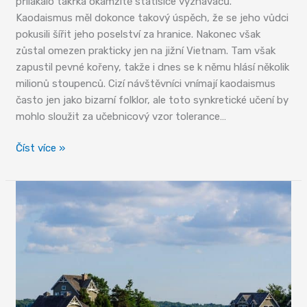
přilákalo takřka okamžitě statisíce vyznavačů.
Kaodaismus měl dokonce takový úspěch, že se jeho vůdci
pokusili šířit jeho poselství za hranice. Nakonec však
zůstal omezen prakticky jen na jižní Vietnam. Tam však
zapustil pevné kořeny, takže i dnes se k němu hlásí několik
milionů stoupenců. Cizí návštěvníci vnímají kaodaismus
často jen jako bizarní folklor, ale toto synkretické učení by
mohlo sloužit za učebnicový vzor tolerance…
Kaodaismus
Číst více »