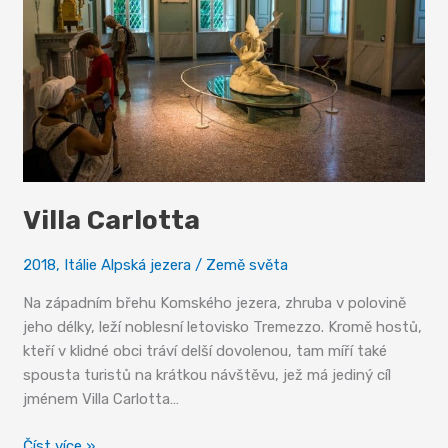
Villa Carlotta
2018
,
Itálie Alpská jezera
/
Země světa
Na západním břehu Komského jezera, zhruba v polovině
jeho délky, leží noblesní letovisko Tremezzo. Kromě hostů,
kteří v klidné obci tráví delší dovolenou, tam míří také
spousta turistů na krátkou návštěvu, jež má jediný cíl
jménem Villa Carlotta…
Villa
Číst více »