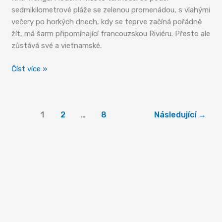
sedmikilometrové pláže se zelenou promenádou, s vlahými
večery po horkých dnech, kdy se teprve začíná pořádně
žít, má šarm připomínající francouzskou Riviéru. Přesto ale
zůstává své a vietnamské.
Nha
Číst více »
Trang
1
2
…
8
Následující
→