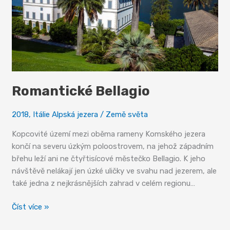
Romantické Bellagio
2018
,
Itálie Alpská jezera
/
Země světa
Kopcovité území mezi oběma rameny Komského jezera
končí na severu úzkým poloostrovem, na jehož západním
břehu leží ani ne čtyřtisícové městečko Bellagio. K jeho
návštěvě nelákají jen úzké uličky ve svahu nad jezerem, ale
také jedna z nejkrásnějších zahrad v celém regionu…
Romantické
Číst více »
Bellagio