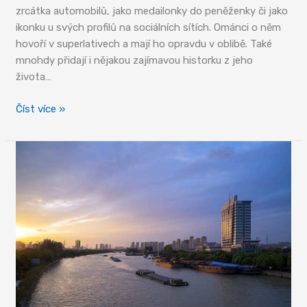
zrcátka automobilů, jako medailonky do peněženky či jako
ikonku u svých profilů na sociálních sítích. Ománci o něm
hovoří v superlativech a mají ho opravdu v oblibě. Také
mnohdy přidají i nějakou zajímavou historku z jeho
života…
Kábús
Číst více »
–
nejdéle
panující
vládce
arabského
světa