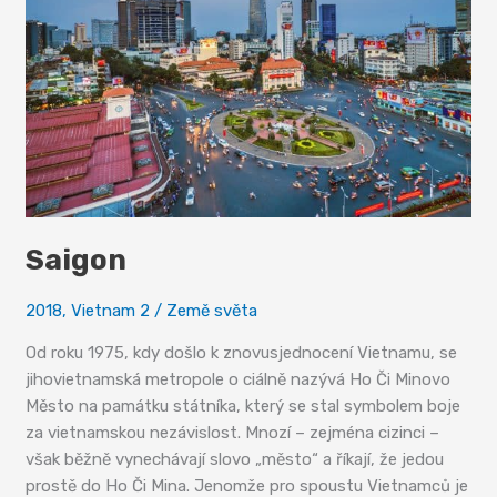
Saigon
2018
,
Vietnam 2
/
Země světa
Od roku 1975, kdy došlo k znovusjednocení Vietnamu, se
jihovietnamská metropole o ciálně nazývá Ho Či Minovo
Město na památku státníka, který se stal symbolem boje
za vietnamskou nezávislost. Mnozí – zejména cizinci –
však běžně vynechávají slovo „město“ a říkají, že jedou
prostě do Ho Či Mina. Jenomže pro spoustu Vietnamců je