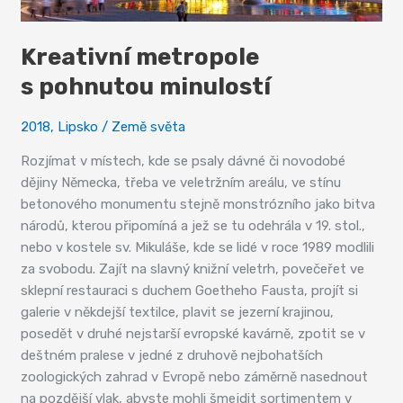
Kreativní metropole
s pohnutou minulostí
2018
,
Lipsko
/
Země světa
Rozjímat v místech, kde se psaly dávné či novodobé
dějiny Německa, třeba ve veletržním areálu, ve stínu
betonového monumentu stejně monstrózního jako bitva
národů, kterou připomíná a jež se tu odehrála v 19. stol.,
nebo v kostele sv. Mikuláše, kde se lidé v roce 1989 modlili
za svobodu. Zajít na slavný knižní veletrh, povečeřet ve
sklepní restauraci s duchem Goetheho Fausta, projít si
galerie v někdejší textilce, plavit se jezerní krajinou,
posedět v druhé nejstarší evropské kavárně, zpotit se v
deštném pralese v jedné z druhově nejbohatších
zoologických zahrad v Evropě nebo záměrně nasednout
na pozdější vlak, abyste mohli šmejdit sortimentem v