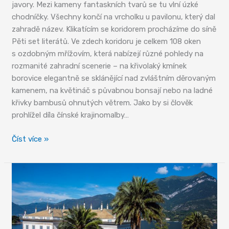
javory. Mezi kameny fantaskních tvarů se tu vlní úzké
chodníčky. Všechny končí na vrcholku u pavilonu, který dal
zahradě název. Klikatícím se koridorem procházíme do síně
Pěti set literátů. Ve zdech koridoru je celkem 108 oken
s ozdobným mřížovím, která nabízejí různé pohledy na
rozmanité zahradní scenerie – na křivolaký kmínek
borovice elegantně se sklánějící nad zvláštním děrovaným
kamenem, na květináč s půvabnou bonsají nebo na ladné
křivky bambusů ohnutých větrem. Jako by si člověk
prohlížel díla čínské krajinomalby…
Zahrady
Číst více »
v Su-
čou