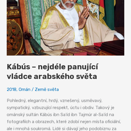
Kábús – nejdéle panující
vládce arabského světa
2018
,
Omán
/
Země světa
Pohledný, elegantní, hrdý, vznešený, usměvavý,
sympatický, vzbuzující respekt, úctu i obdiv. Takový je
ománský sultán Kábús ibn Saʻíd ibn Tajmúr al-Saʻíd na
fotografiích a obrazech, které zdobí nejen místa oficiální,
ale i mnohá soukromá. Lidé si dávají jeho podobiznu za