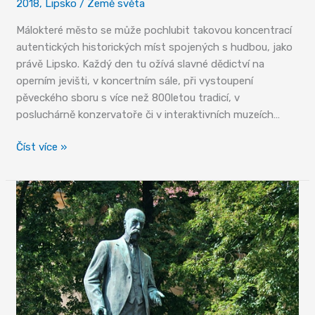
2018
,
Lipsko
/
Země světa
Málokteré město se může pochlubit takovou koncentrací
autentických historických míst spojených s hudbou, jako
právě Lipsko. Každý den tu ožívá slavné dědictví na
operním jevišti, v koncertním sále, při vystoupení
pěveckého sboru s více než 800letou tradicí, v
posluchárně konzervatoře či v interaktivních muzeích…
Hudební
Číst více »
Lipsko
není
jen
Bach