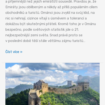
a příjemnější než jejich emirátští sousedé. Pravdou je, že
Emiráty jsou oblíbeným a někdy až příliš populárním cílem
obchodníků a turistů. Ománci jsou zvyklí na svůj klid, na
nic si nehrají, cizince vítají s úsměvem a tolerancí a
dokážou být skutečnými přáteli. Kromě toho je v Ománu
bezpečno, podle světových statistik jde o 21.
nejbezpečnější zemi světa. Snad právě proto se
v poslední době těší stále většímu zájmu turistů…
Sultanát
Číst více »
Omán