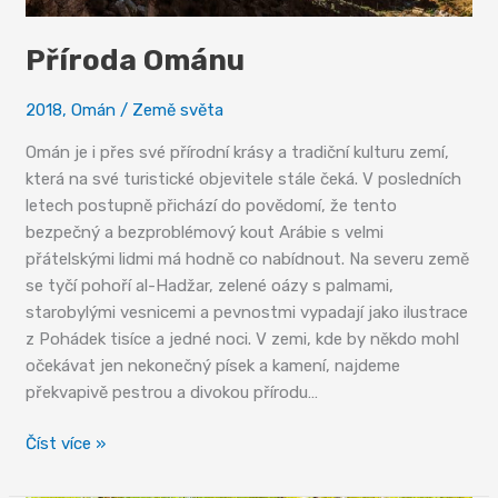
Příroda Ománu
2018
,
Omán
/
Země světa
Omán je i přes své přírodní krásy a tradiční kulturu zemí,
která na své turistické objevitele stále čeká. V posledních
letech postupně přichází do povědomí, že tento
bezpečný a bezproblémový kout Arábie s velmi
přátelskými lidmi má hodně co nabídnout. Na severu země
se tyčí pohoří al-Hadžar, zelené oázy s palmami,
starobylými vesnicemi a pevnostmi vypadají jako ilustrace
z Pohádek tisíce a jedné noci. V zemi, kde by někdo mohl
očekávat jen nekonečný písek a kamení, najdeme
překvapivě pestrou a divokou přírodu…
Příroda
Číst více »
Ománu