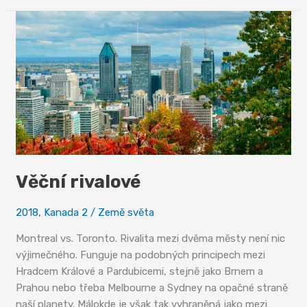
alpských
jezer
Věční rivalové
2018
,
Kanada 2
/
Země světa
Montreal vs. Toronto. Rivalita mezi dvěma městy není nic
výjimečného. Funguje na podobných principech mezi
Hradcem Králové a Pardubicemi, stejně jako Brnem a
Prahou nebo třeba Melbourne a Sydney na opačné straně
naší planety. Málokde je však tak vyhraněná jako mezi