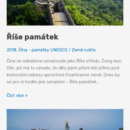
Říše památek
2018
,
Čína - památky UNESCO
/
Země světa
Čína se odedávna označovala jako Říše středu, Čung-kuo,
říše, jež má tu výsadu, že díky jejich přízni leží přímo pod
kruhovými nebesy uprostřed čtverhranné země. Dnes by
se pro ni hodilo jiné označení – Říše památek…
Říše
Číst více »
památek