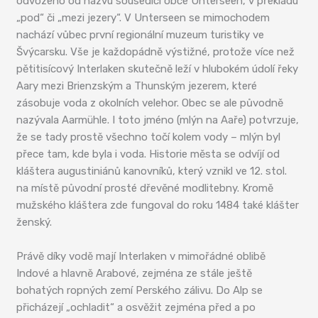
odvozeno od názvu sousedící obce Unterseen, v překladu
„pod“ či „mezi jezery“. V Unterseen se mimochodem
nachází vůbec první regionální muzeum turistiky ve
Švýcarsku. Vše je každopádně výstižné, protože více než
pětitisícový Interlaken skutečně leží v hlubokém údolí řeky
Aary mezi Brienzským a Thunským jezerem, které
zásobuje voda z okolních velehor. Obec se ale původně
nazývala Aarmühle. I toto jméno (mlýn na Aaře) potvrzuje,
že se tady prostě všechno točí kolem vody – mlýn byl
přece tam, kde byla i voda. Historie města se odvíjí od
kláštera augustiniánů kanovníků, který vznikl ve 12. stol.
na místě původní prosté dřevěné modlitebny. Kromě
mužského kláštera zde fungoval do roku 1484 také klášter
ženský.
Právě díky vodě mají Interlaken v mimořádné oblibě
Indové a hlavně Arabové, zejména ze stále ještě
bohatých ropných zemí Perského zálivu. Do Alp se
přicházejí „ochladit“ a osvěžit zejména před a po