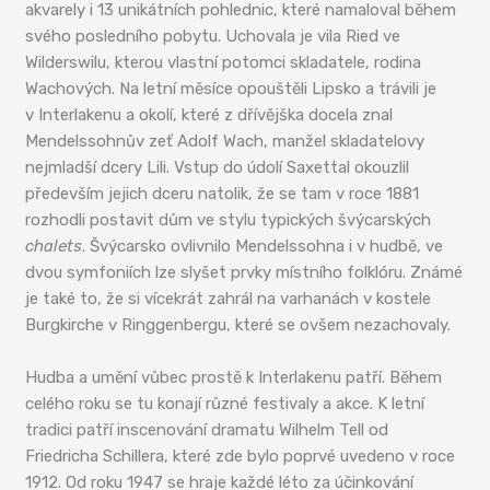
akvarely i 13 unikátních pohlednic, které namaloval během
svého posledního pobytu. Uchovala je vila Ried ve
Wilderswilu, kterou vlastní potomci skladatele, rodina
Wachových. Na letní měsíce opouštěli Lipsko a trávili je
v Interlakenu a okolí, které z dřívějška docela znal
Mendelssohnův zeť Adolf Wach, manžel skladatelovy
nejmladší dcery Lili. Vstup do údolí Saxettal okouzlil
především jejich dceru natolik, že se tam v roce 1881
rozhodli postavit dům ve stylu typických švýcarských
chalets
. Švýcarsko ovlivnilo Mendelssohna i v hudbě, ve
dvou symfoniích lze slyšet prvky místního folklóru. Známé
je také to, že si vícekrát zahrál na varhanách v kostele
Burgkirche v Ringgenbergu, které se ovšem nezachovaly.
Hudba a umění vůbec prostě k Interlakenu patří. Během
celého roku se tu konají různé festivaly a akce. K letní
tradici patří inscenování dramatu Wilhelm Tell od
Friedricha Schillera, které zde bylo poprvé uvedeno v roce
1912. Od roku 1947 se hraje každé léto za účinkování