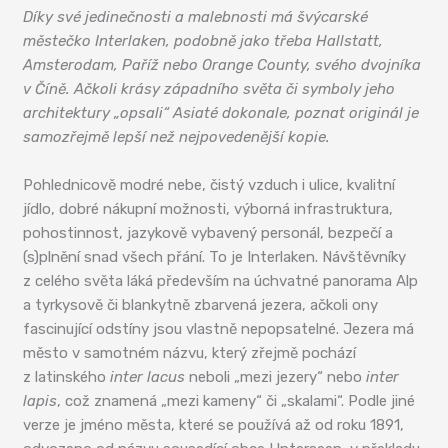
Díky své jedinečnosti a malebnosti má švýcarské
městečko Interlaken, podobně jako třeba Hallstatt,
Amsterodam, Paříž nebo Orange County, svého dvojníka
v Číně. Ačkoli krásy západního světa či symboly jeho
architektury „opsali“ Asiaté dokonale, poznat originál je
samozřejmě lepší než nejpovedenější kopie.
Pohlednicově modré nebe, čistý vzduch i ulice, kvalitní
jídlo, dobré nákupní možnosti, výborná infrastruktura,
pohostinnost, jazykově vybavený personál, bezpečí a
(s)plnění snad všech přání. To je Interlaken. Návštěvníky
z celého světa láká především na úchvatné panorama Alp
a tyrkysově či blankytně zbarvená jezera, ačkoli ony
fascinující odstíny jsou vlastně nepopsatelné. Jezera má
město v samotném názvu, který zřejmě pochází
z latinského
inter lacus
neboli „mezi jezery“ nebo
inter
lapis
, což znamená „mezi kameny“ či „skalami“. Podle jiné
verze je jméno města, které se používá až od roku 1891,