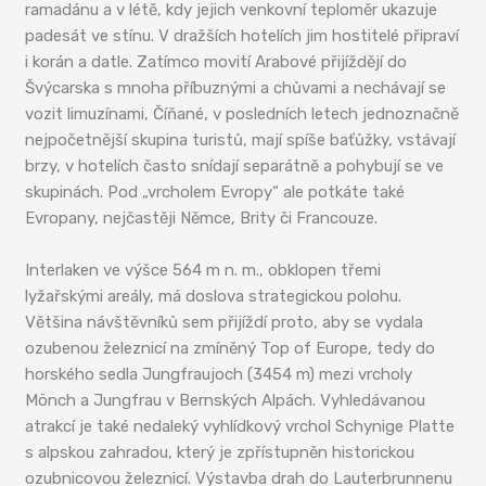
ramadánu a v létě, kdy jejich venkovní teploměr ukazuje
padesát ve stínu. V dražších hotelích jim hostitelé připraví
i korán a datle. Zatímco movití Arabové přijíždějí do
Švýcarska s mnoha příbuznými a chůvami a nechávají se
vozit limuzínami, Číňané, v posledních letech jednoznačně
nejpočetnější skupina turistů, mají spíše baťůžky, vstávají
brzy, v hotelích často snídají separátně a pohybují se ve
skupinách. Pod „vrcholem Evropy“ ale potkáte také
Evropany, nejčastěji Němce, Brity či Francouze.
Interlaken ve výšce 564 m n. m., obklopen třemi
lyžařskými areály, má doslova strategickou polohu.
Většina návštěvníků sem přijíždí proto, aby se vydala
ozubenou železnicí na zmíněný Top of Europe, tedy do
horského sedla Jungfraujoch (3454 m) mezi vrcholy
Mönch a Jungfrau v Bernských Alpách. Vyhledávanou
atrakcí je také nedaleký vyhlídkový vrchol Schynige Platte
s alpskou zahradou, který je zpřístupněn historickou
ozubnicovou železnicí. Výstavba drah do Lauterbrunnenu