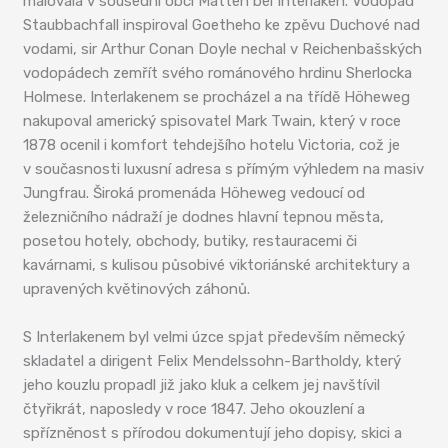
malovala v sousední obci Matten bei Interlaken. Vodopád
Staubbachfall inspiroval Goetheho ke zpěvu Duchové nad
vodami, sir Arthur Conan Doyle nechal v Reichenbašských
vodopádech zemřít svého románového hrdinu Sherlocka
Holmese. Interlakenem se procházel a na třídě Höheweg
nakupoval americký spisovatel Mark Twain, který v roce
1878 ocenil i komfort tehdejšího hotelu Victoria, což je
v současnosti luxusní adresa s přímým výhledem na masiv
Jungfrau. Široká promenáda Höheweg vedoucí od
železničního nádraží je dodnes hlavní tepnou města,
posetou hotely, obchody, butiky, restauracemi či
kavárnami, s kulisou působivé viktoriánské architektury a
upravených květinových záhonů.
S Interlakenem byl velmi úzce spjat především německý
skladatel a dirigent Felix Mendelssohn-Bartholdy, který
jeho kouzlu propadl již jako kluk a celkem jej navštívil
čtyřikrát, naposledy v roce 1847. Jeho okouzlení a
spřízněnost s přírodou dokumentují jeho dopisy, skici a