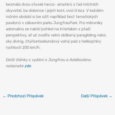
bezmála dvou stovek herců- amatérů z řad místních
obyvatel, ba dokonce i jejich koní, ovcí či koz. V každém
ročním období si lze užít například šest tematických
pavilonů v zábavním parku JungfrauPark. Pro milovníky
adrenalinu se nabízí pohled na Interlaken z ptačí
perspektivy, ať už zvolíte velmi oblíbený paragliding nebo
sky diving, čtyřicetisekundový volný pád z helikoptéry
rychlostí 200 km/h.
Další články z vydání o Jungfrau a Adelbodenu
naleznete
zde
Interlaken
←
Předchozí Příspěvek
Další Příspěvek
→