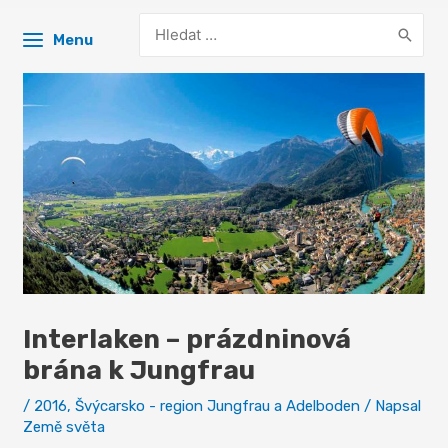
Search
Menu
for:
Interlaken – prázdninová
brána k Jungfrau
/
2016
,
Švýcarsko - region Jungfrau a Adelboden
/ Napsal
Země světa