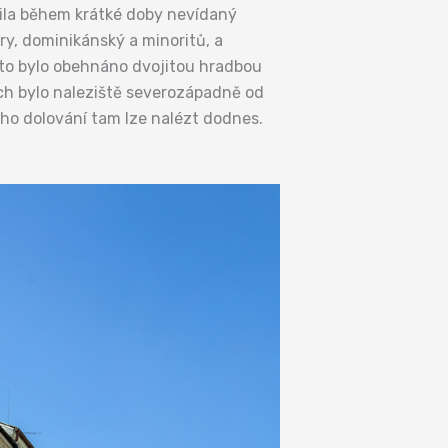
ožila během krátké doby nevídaný
ry, dominikánský a minoritů, a
sto bylo obehnáno dvojitou hradbou
ích bylo naleziště severozápadně od
ho dolování tam lze nalézt dodnes.