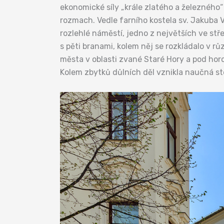
ekonomické síly „krále zlatého a železného“ 
rozmach. Vedle farního kostela sv. Jakuba V
rozlehlé náměstí, jedno z největších ve s
s pěti branami, kolem něj se rozkládalo v 
města v oblasti zvané Staré Hory a pod hor
Kolem zbytků důlních děl vznikla naučná st