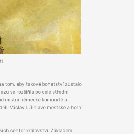
tí
o na tom, aby takové bohatství zůstalo
zu se rozšířila po celé střední
klad místní německé komunitě a
il Václav I. Jihlavě městské a horní
ších center království. Základem