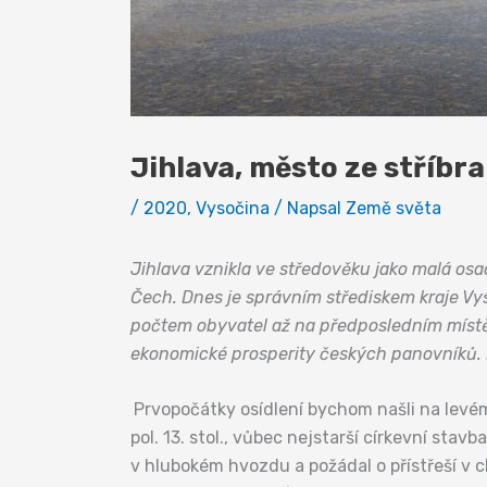
Jihlava, město ze stříbr
/
2020
,
Vysočina
/ Napsal
Země světa
Jihlava vznikla ve středověku jako malá os
Čech. Dnes je správním střediskem kraje Vy
počtem obyvatel až na předposledním místě,
ekonomické prosperity českých panovníků. 
Prvopočátky osídlení bychom našli na levém 
pol. 13. stol., vůbec nejstarší církevní sta
v hlubokém hvozdu a požádal o přístřeší v c