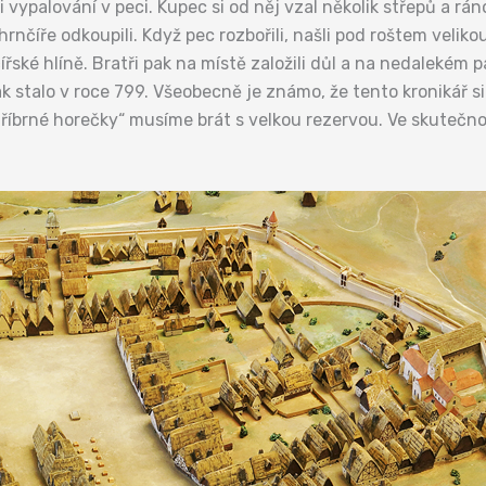
vypalování v peci. Kupec si od něj vzal několik střepů a ráno
rnčíře odkoupili. Když pec rozbořili, našli pod roštem velik
řské hlíně. Bratři pak na místě založili důl a na nedalekém 
k stalo v roce 799. Všeobecně je známo, že tento kronikář si 
stříbrné horečky“ musíme brát s velkou rezervou. Ve skutečn