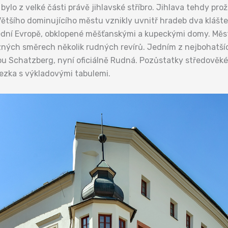
bylo z velké části právě jihlavské stříbro. Jihlava tehdy pr
ětšího dominujícího městu vznikly uvnitř hradeb dva klášte
třední Evropě, obklopené měšťanskými a kupeckými domy. Mě
různých směrech několik rudných revírů. Jedním z nejbohatš
ou Schatzberg, nyní oficiálně Rudná. Pozůstatky středověké
ezka s výkladovými tabulemi.