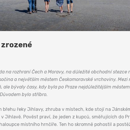
a zrozené
ada na rozhraní Čech a Moravy, na důležité obchodní stezce
sočina a největším městem Českomoravské vrchoviny. Mezi na
 ale bývaly časy, kdy byla po Praze nejdůležitějším měste
Důvodem bylo stříbro.
břehu řeky Jihlavy, zhruba v místech, kde stojí na Jánském v
vba v Jihlavě. Pověst praví, že jeden z kupců, směřujících do 
haloupce místního hrnčíře. Ten ho skromně pohostil a postěž