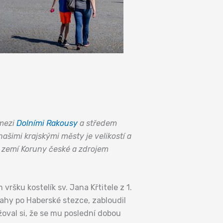
 mezi
Dolními Rakousy
a středem
šimi krajskými městy je velikostí a
m zemí Koruny české a zdrojem
ršku kostelík sv. Jana Křtitele z 1.
Prahy po Haberské stezce, zabloudil
oval si, že se mu poslední dobou