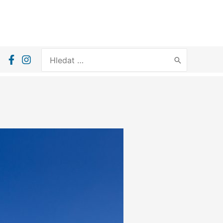
Search
for: