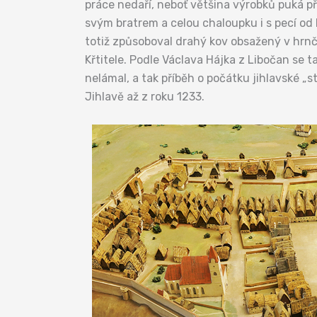
práce nedaří, neboť většina výrobků puká při 
svým bratrem a celou chaloupku i s pecí od h
totiž způsoboval drahý kov obsažený v hrnčí
Křtitele. Podle Václava Hájka z Libočan se ta
nelámal, a tak příběh o počátku jihlavské „
Jihlavě až z roku 1233.