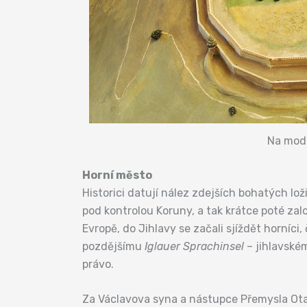
Na mode
Horní město
Historici datují nález zdejších bohatých loži
pod kontrolou Koruny, a tak krátce poté zalo
Evropě, do Jihlavy se začali sjíždět horníc
pozdějšímu
Iglauer Sprachinsel
– jihlavské
právo.
Za Václavova syna a nástupce Přemysla Otaka