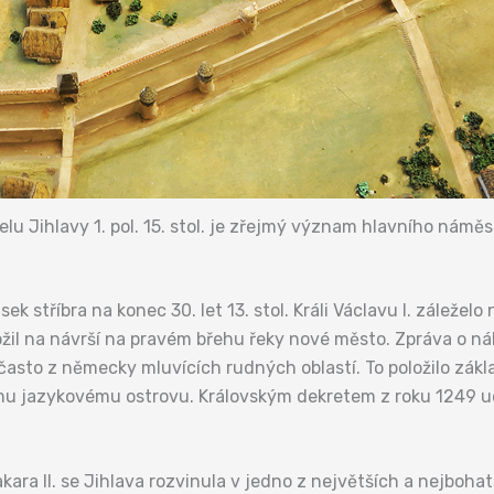
lu Jihlavy 1. pol. 15. stol. je zřejmý význam hlavního náměs
sek stříbra na konec 30. let 13. stol. Králi Václavu I. záležel
žil na návrší na pravém břehu řeky nové město. Zpráva o nále
i, často z německy mluvících rudných oblastí. To položilo zá
mu jazykovému ostrovu. Královským dekretem z roku 1249 uděl
ra II. se Jihlava rozvinula v jedno z největších a nejbohat